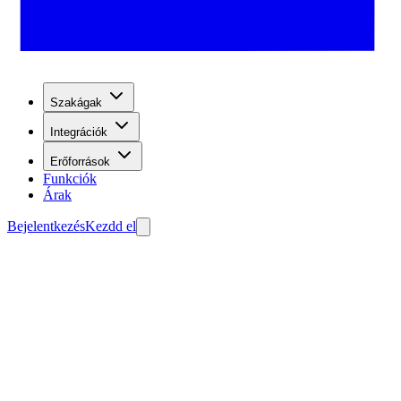
Szakágak
Integrációk
Erőforrások
Funkciók
Árak
Bejelentkezés
Kezdd el