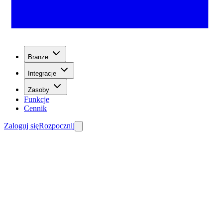
Branże
Integracje
Zasoby
Funkcje
Cennik
Zaloguj się
Rozpocznij
Skonfiguruj swojego agenta w Exayard