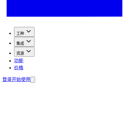
工种
集成
资源
功能
价格
登录
开始使用
获潜在客户。