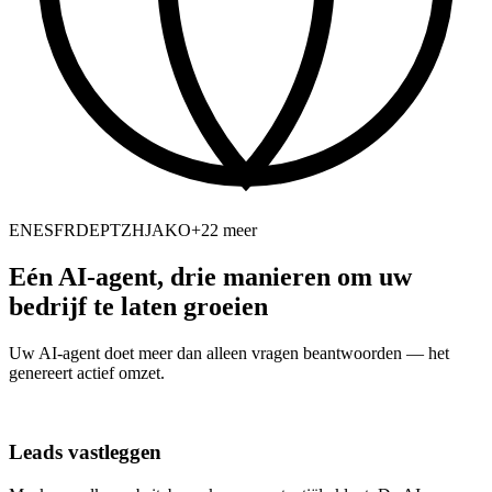
EN
ES
FR
DE
PT
ZH
JA
KO
+22 meer
Eén AI-agent, drie manieren om uw
bedrijf te laten groeien
Uw AI-agent doet meer dan alleen vragen beantwoorden — het
genereert actief omzet.
Leads vastleggen