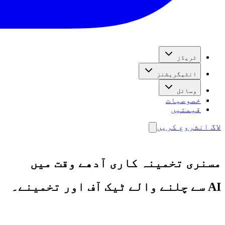
ٹریڈز
انٹیگریشنز
وسائل
خصوصیات
قیمتیں
لاگ ان
شروع کریں
مسنری تخمینہ کاری آدھے وقت میں
AI سے چلنے والے ٹیک آف اور تخمینے۔
شروع کریں