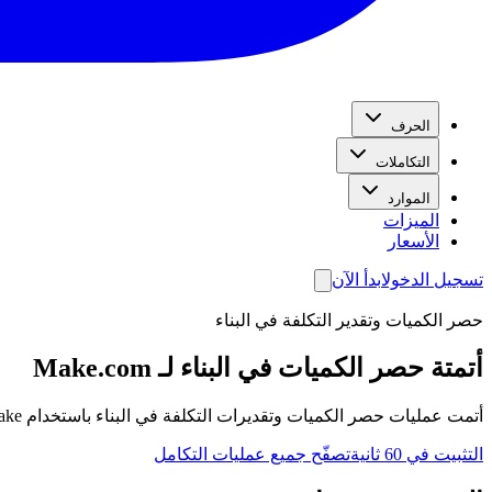
الحرف
التكاملات
الموارد
الميزات
الأسعار
تسجيل الدخول
ابدأ الآن
حصر الكميات وتقدير التكلفة في البناء
أتمتة حصر الكميات في البناء لـ Make.com
أتمت عمليات حصر الكميات وتقديرات التكلفة في البناء باستخدام Make. اسحب وحدات Exayard إلى أي سيناريو وأضِف مشغّلاً فورياً لأحداث دورة الحياة — أداة بناء مرئية، بدون برمجة.
التثبيت في 60 ثانية
تصفّح جميع عمليات التكامل