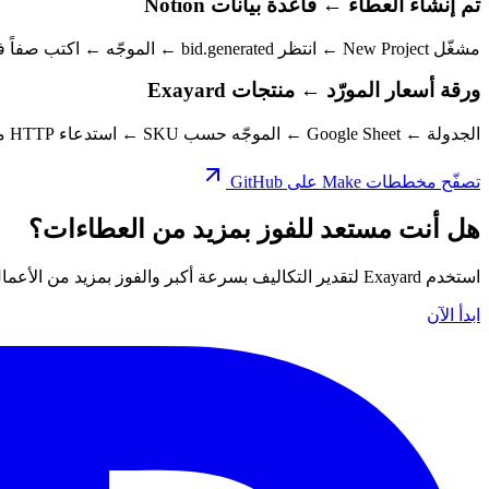
تم إنشاء العطاء ← قاعدة بيانات Notion
مشغّل New Project ← انتظر bid.generated ← الموجّه ← اكتب صفاً في قاعدة بيانات CRM في Notion.
ورقة أسعار المورّد ← منتجات Exayard
الجدولة ← Google Sheet ← الموجّه حسب SKU ← استدعاء HTTP من Make إلى نقاط نهاية منتجات Exayard لتحديث أسعار المورّد.
تصفّح مخططات Make على GitHub
هل أنت مستعد للفوز بمزيد من العطاءات؟
استخدم Exayard لتقدير التكاليف بسرعة أكبر والفوز بمزيد من الأعمال. ابدأ اليوم.
ابدأ الآن