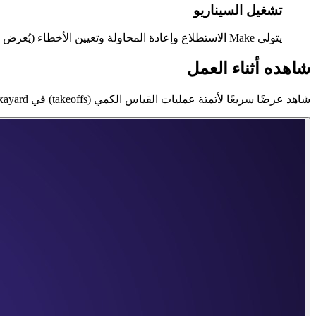
تشغيل السيناريو
يتولى Make الاستطلاع وإعادة المحاولة وتعيين الأخطاء (يُعرض RFC 9457 problem+json كخطأ Make القياسي).
شاهده أثناء العمل
شاهد عرضًا سريعًا لأتمتة عمليات القياس الكمي (takeoffs) في Exayard باستخدام Make.com.