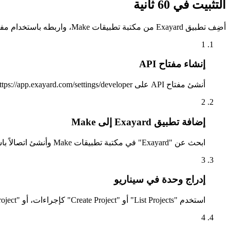
التثبيت في 60 ثانية
أضِف تطبيق Exayard من مكتبة تطبيقات Make، واربطه باستخدام مفتاح API، ثم أدرِج الوحدات في أي سيناريو.
1
إنشاء مفتاح API
أنشئ مفتاح API على https://app.exayard.com/settings/developer مع تحديد نطاقه ليشمل الموارد التي يحتاجها سيناريوك.
2
إضافة تطبيق Exayard إلى Make
ابحث عن "Exayard" في مكتبة تطبيقات Make وأنشئ اتصالاً باستخدام مفتاح API ومعرّف المؤسسة الخاص بك.
3
إدراج وحدة في سيناريو
استخدم "List Projects" أو "Create Project" كإجراءات، أو "New Project" كمشغّل فوري يسجّل تلقائياً webhook مع Exayard.
4