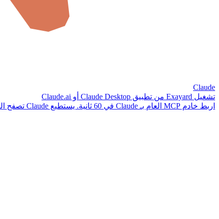
Claude
تشغيل Exayard من تطبيق Claude Desktop أو Claude.ai
اربط خادم MCP العام بـ Claude في 60 ثانية. يستطيع Claude تصفح المشاريع وتنفيذ حصر الكميات وإنشاء التقديرات والإجابة عن الأسئلة المتعلقة بمخططاتك.