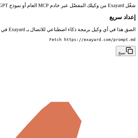
شغّل Exayard من وكيلك المفضّل عبر خادم MCP العام أو نموذج GPT المخصص لدينا على ChatGPT.
إعداد سريع
الصق هذا في أي وكيل برمجة ذكاء اصطناعي للاتصال بـ Exayard في خطوة واحدة.
Fetch https://exayard.com/prompt.md
نسخ