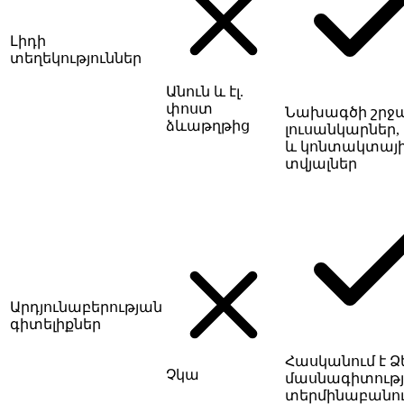
Լիդի
տեղեկություններ
Անուն և էլ.
փոստ
Նախագծի շրջ
ձևաթղթից
լուսանկարներ, 
և կոնտակտայ
տվյալներ
Արդյունաբերության
գիտելիքներ
Հասկանում է Ձ
Չկա
մասնագիտութ
տերմինաբանութ