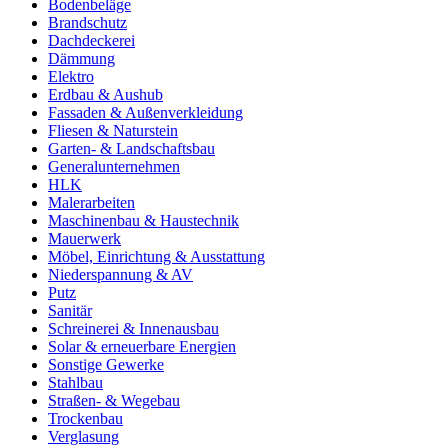
Bodenbeläge
Brandschutz
Dachdeckerei
Dämmung
Elektro
Erdbau & Aushub
Fassaden & Außenverkleidung
Fliesen & Naturstein
Garten- & Landschaftsbau
Generalunternehmen
HLK
Malerarbeiten
Maschinenbau & Haustechnik
Mauerwerk
Möbel, Einrichtung & Ausstattung
Niederspannung & AV
Putz
Sanitär
Schreinerei & Innenausbau
Solar & erneuerbare Energien
Sonstige Gewerke
Stahlbau
Straßen- & Wegebau
Trockenbau
Verglasung