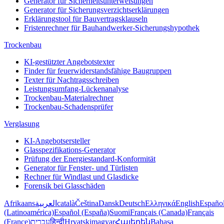
Generator für Sicherheitsunterweisungen
Generator für Sicherungsverzichtserklärungen
Erklärungstool für Bauvertragsklauseln
Fristenrechner für Bauhandwerker-Sicherungshypothek
Trockenbau
KI-gestützter Angebotstexter
Finder für feuerwiderstandsfähige Baugruppen
Texter für Nachtragsschreiben
Leistungsumfang-Lückenanalyse
Trockenbau-Materialrechner
Trockenbau-Schadensprüfer
Verglasung
KI-Angebotsersteller
Glasspezifikations-Generator
Prüfung der Energiestandard-Konformität
Generator für Fenster- und Türlisten
Rechner für Windlast und Glasdicke
Forensik bei Glasschäden
Afrikaans
العربية
català
Čeština
Dansk
Deutsch
Ελληνικά
English
Españo
(Latinoamérica)
Español (España)
Suomi
Français (Canada)
Français
(France)
עברית
हिन्दी
Hrvatski
magyar
Հայերեն
Bahasa