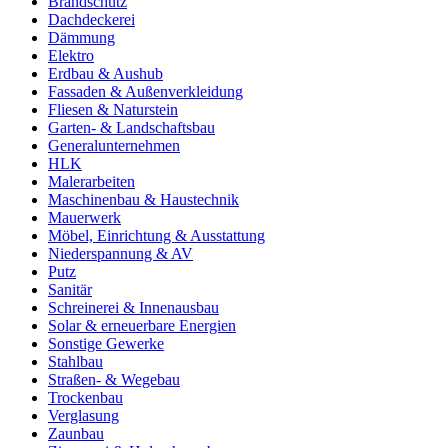
Brandschutz
Dachdeckerei
Dämmung
Elektro
Erdbau & Aushub
Fassaden & Außenverkleidung
Fliesen & Naturstein
Garten- & Landschaftsbau
Generalunternehmen
HLK
Malerarbeiten
Maschinenbau & Haustechnik
Mauerwerk
Möbel, Einrichtung & Ausstattung
Niederspannung & AV
Putz
Sanitär
Schreinerei & Innenausbau
Solar & erneuerbare Energien
Sonstige Gewerke
Stahlbau
Straßen- & Wegebau
Trockenbau
Verglasung
Zaunbau