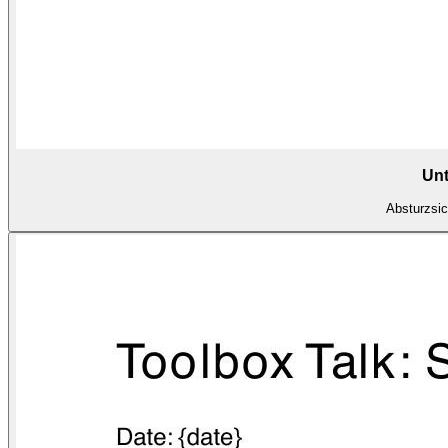
Unt
Absturzsic