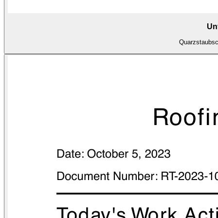
Un
Quarzstaubsch