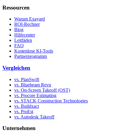
Ressourcen
Warum Exayard
ROI-Rechner
Blog
Hilfecenter
Leitfäden
FAQ
Kostenlose KI-Tools
Partnerprogramm
Vergleichen
vs. PlanSwift
vs. Bluebeam Revu
vs. On-Screen Takeoff (OST)
vs. Procore Estimating
vs. STACK Construction Technologies
vs. Buildxact
vs. ProEst
vs. Autodesk Takeoff
Unternehmen