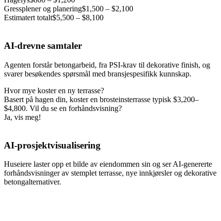
Gressplener og planering
$1,500 – $2,100
Estimatert totalt
$5,500 – $8,100
AI-drevne samtaler
Agenten forstår betongarbeid, fra PSI-krav til dekorative finish, og
svarer besøkendes spørsmål med bransjespesifikk kunnskap.
Hvor mye koster en ny terrasse?
Basert på hagen din, koster en brosteinsterrasse typisk $3,200–
$4,800. Vil du se en forhåndsvisning?
Ja, vis meg!
AI-prosjektvisualisering
Huseiere laster opp et bilde av eiendommen sin og ser AI-genererte
forhåndsvisninger av stemplet terrasse, nye innkjørsler og dekorative
betongalternativer.