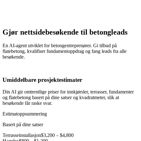
Gjør nettsidebesøkende til betongleads
En AI-agent utviklet for betongentreprenører. Gi tilbud på
flatebetong, kvalifiser fundamentoppdrag og fang leads fra alle
besøkende.
Umiddelbare prosjektestimater
Din AI gir omtrentlige priser for innkjørsler, terrasser, fundamenter
og flatebetong basert på dine satser og kvadratmeter, slik at
besøkende får raske svar.
Estimatoppsummering
Basert på dine satser
Terrasseinstallasjon
$3,200 – $4,800
Hagelys
$800 – $1,200