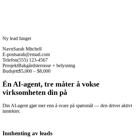
Ny lead fanget
Navn
Sarah Mitchell
E-post
sarah@email.com
Telefon
(555) 123-4567
Prosjekt
Bakgårdsterrasse + belysning
Budsjett
$5,000 – $8,000
Én AI-agent, tre måter å vokse
virksomheten din på
Din AI-agent gjør mer enn å svare på spørsmål — den driver aktivt
inntekter.
Innhenting av leads