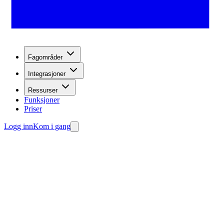
Fagområder
Integrasjoner
Ressurser
Funksjoner
Priser
Logg inn
Kom i gang
ange leads.
g agenten din gratis