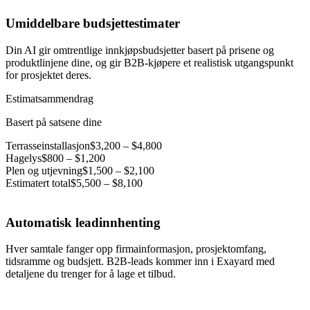
Umiddelbare budsjettestimater
Din AI gir omtrentlige innkjøpsbudsjetter basert på prisene og
produktlinjene dine, og gir B2B-kjøpere et realistisk utgangspunkt
for prosjektet deres.
Estimatsammendrag
Basert på satsene dine
Terrasseinstallasjon
$3,200 – $4,800
Hagelys
$800 – $1,200
Plen og utjevning
$1,500 – $2,100
Estimatert total
$5,500 – $8,100
Automatisk leadinnhenting
Hver samtale fanger opp firmainformasjon, prosjektomfang,
tidsramme og budsjett. B2B-leads kommer inn i Exayard med
detaljene du trenger for å lage et tilbud.