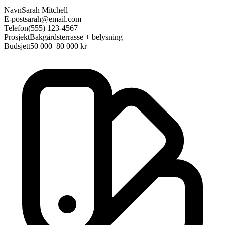
Navn
Sarah Mitchell
E-post
sarah@email.com
Telefon
(555) 123-4567
Prosjekt
Bakgårdsterrasse + belysning
Budsjett
50 000–80 000 kr