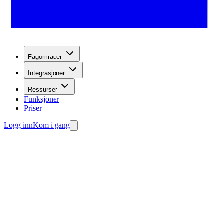
Fagområder
Integrasjoner
Ressurser
Funksjoner
Priser
Logg inn
Kom i gang
henting av leads.
g agenten din gratis