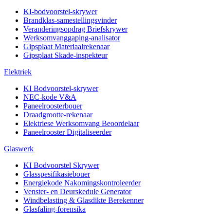
KI-bodvoorstel-skrywer
Brandklas-samestellingsvinder
Veranderingsopdrag Briefskrywer
Werksomvanggaping-analisator
Gipsplaat Materiaalrekenaar
Gipsplaat Skade-inspekteur
Elektriek
KI Bodvoorstel-skrywer
NEC-kode V&A
Paneelroosterbouer
Draadgrootte-rekenaar
Elektriese Werksomvang Beoordelaar
Paneelrooster Digitaliseerder
Glaswerk
KI Bodvoorstel Skrywer
Glasspesifikasiebouer
Energiekode Nakomingskontroleerder
Venster- en Deurskedule Generator
Windbelasting & Glasdikte Berekenner
Glasfaling-forensika