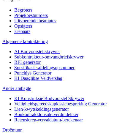
Begroters
Projekbestuurders
Uitvoerende beamptes
Opsigters
Eienaars
Algemene kontraktering
AI Bodvoorstel-skrywer
Subkontrakteur-omvangbriefskrywer
RFI-generator
Spesifikasie-afdelingsopsommer
Punchlys Generator
KI Daaglikse Veldverslag
Ander ambagte
KI Konstruksie Bodvoorstel Skrywer
Veiligheidsgereedskapkissiebespreking Generator
Lien-kwytskeldingsgenerator
Boukontrakklousule-verduideliker
Retensiereg-vervaldatum-berekenaar
Droëmuur