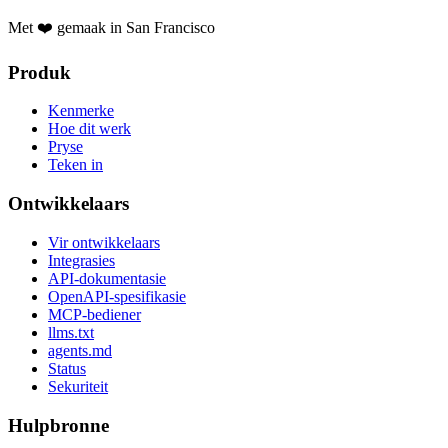
Met ❤️ gemaak in San Francisco
Produk
Kenmerke
Hoe dit werk
Pryse
Teken in
Ontwikkelaars
Vir ontwikkelaars
Integrasies
API-dokumentasie
OpenAPI-spesifikasie
MCP-bediener
llms.txt
agents.md
Status
Sekuriteit
Hulpbronne