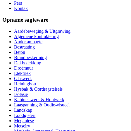
Pers
Kontak
Opname sagteware
Aardebeweging & Uitgrawing
Algemene kontraktering
Ander ambagte
Bestraating
Betón
Brandbeskerming
Dakbedekking
Droëmuur
Elektriek
Glaswerk
Heiningbou
Hysbak & Oordragstelsels
Isolasie
Kabinetswerk & Houtwerk
Laaspanning & Oudio-visueel
Landskap
Loodgieterij
Meganiese
Metselry