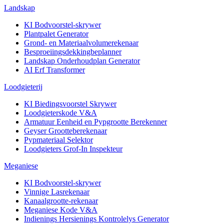
Landskap
KI Bodvoorstel-skrywer
Plantpalet Generator
Grond- en Materiaalvolumerekenaar
Besproeiingsdekkingbeplanner
Landskap Onderhoudplan Generator
AI Erf Transformer
Loodgieterij
KI Biedingsvoorstel Skrywer
Loodgieterskode V&A
Armatuur Eenheid en Pypgrootte Berekenner
Geyser Grootteberekenaar
Pypmateriaal Selektor
Loodgieters Grof-In Inspekteur
Meganiese
KI Bodvoorstel-skrywer
Vinnige Lasrekenaar
Kanaalgrootte-rekenaar
Meganiese Kode V&A
Indienings Hersienings Kontrolelys Generator