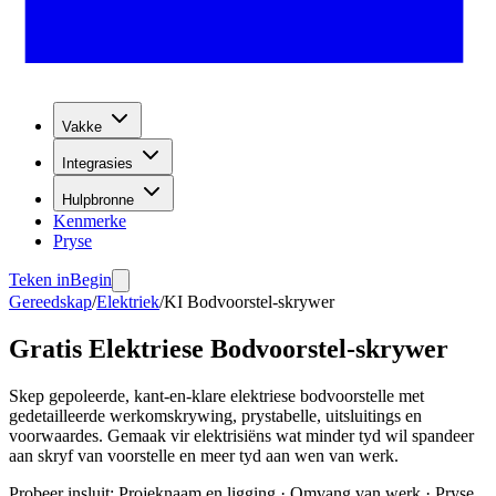
Vakke
Integrasies
Hulpbronne
Kenmerke
Pryse
Teken in
Begin
Gereedskap
/
Elektriek
/
KI Bodvoorstel-skrywer
Gratis Elektriese Bodvoorstel-skrywer
Skep gepoleerde, kant-en-klare elektriese bodvoorstelle met
gedetailleerde werkomskrywing, prystabelle, uitsluitings en
voorwaardes. Gemaak vir elektrisiëns wat minder tyd wil spandeer
aan skryf van voorstelle en meer tyd aan wen van werk.
Probeer insluit
:
Projeknaam en ligging · Omvang van werk · Pryse