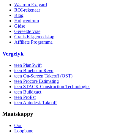
Waarom Exayard
ROI-rekenaar
Blog
Hulpcentrum
Gidse
Gereelde vrae
Gratis KI-gereedskap
Affiliate Programma
Vergelyk
teen PlanSwift
teen Bluebeam Revu
teen On-Screen Takeoff (OST)
teen Procore Estimating
teen STACK Construction Technologies
teen Buildxact
teen ProEst
teen Autodesk Takeoff
Maatskappy
Oor
Loopbane