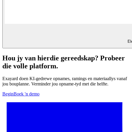
El
Hou jy van hierdie gereedskap? Probeer
die volle platform.
Exayard doen KI-gedrewe opnames, ramings en materiaallys vanaf
jou bouplanne. Verminder jou opname-tyd met die helfte.
Begin
Boek 'n demo