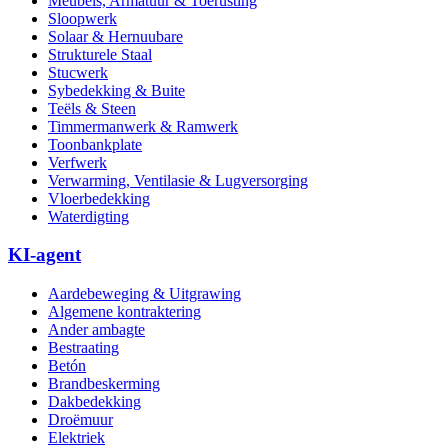
Meubels, Armatuur & Toerusting
Sloopwerk
Solaar & Hernuubare
Strukturele Staal
Stucwerk
Sybedekking & Buite
Teëls & Steen
Timmermanwerk & Ramwerk
Toonbankplate
Verfwerk
Verwarming, Ventilasie & Lugversorging
Vloerbedekking
Waterdigting
KI-agent
Aardebeweging & Uitgrawing
Algemene kontraktering
Ander ambagte
Bestraating
Betón
Brandbeskerming
Dakbedekking
Droëmuur
Elektriek