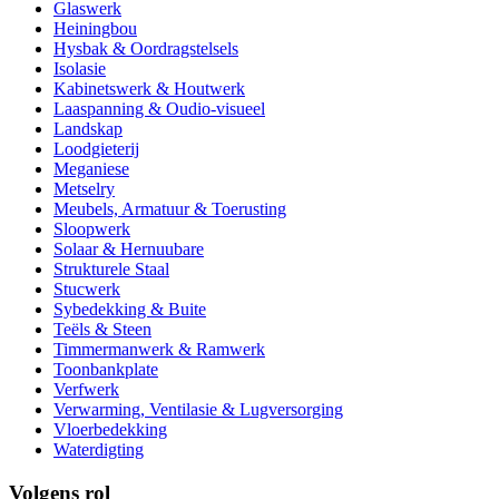
Glaswerk
Heiningbou
Hysbak & Oordragstelsels
Isolasie
Kabinetswerk & Houtwerk
Laaspanning & Oudio-visueel
Landskap
Loodgieterij
Meganiese
Metselry
Meubels, Armatuur & Toerusting
Sloopwerk
Solaar & Hernuubare
Strukturele Staal
Stucwerk
Sybedekking & Buite
Teëls & Steen
Timmermanwerk & Ramwerk
Toonbankplate
Verfwerk
Verwarming, Ventilasie & Lugversorging
Vloerbedekking
Waterdigting
Volgens rol