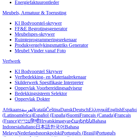
Energiefaktuurontleder
Meubels, Armatuur & Toerusting
KI Bodvoorstel-skrywer
FF&E Begrotingsgenerator
Meubelspes-skrywer
Ruimteprogrammeringsrekenaar
Produkvergelykingsmatriks Generator
Meubel Vinder vanaf Foto
Verfwerk
KI Bodvoorstel Skrywer
Verfbedekking- en Materiaalrekenaar
Skilderwerk Spesifikasie Interpreter
Oppervlak Voorbereidingsadviseur
Bedekkingsisteem Selektor
Oppervlak Dokter
Afrikaans
العربية
català
Čeština
Dansk
Deutsch
Ελληνικά
English
Españo
(Latinoamérica)
Español (España)
Suomi
Français (Canada)
Français
(France)
עברית
हिन्दी
Hrvatski
magyar
Հայերեն
Bahasa
Indonesia
Italiano
日本語
한국어
Bahasa
Melayu
Nederlands
norsk
polski
Português (Brasil)
Português