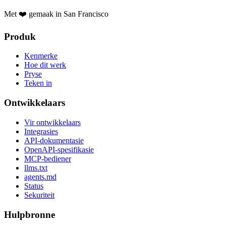
Met ❤️ gemaak in San Francisco
Produk
Kenmerke
Hoe dit werk
Pryse
Teken in
Ontwikkelaars
Vir ontwikkelaars
Integrasies
API-dokumentasie
OpenAPI-spesifikasie
MCP-bediener
llms.txt
agents.md
Status
Sekuriteit
Hulpbronne