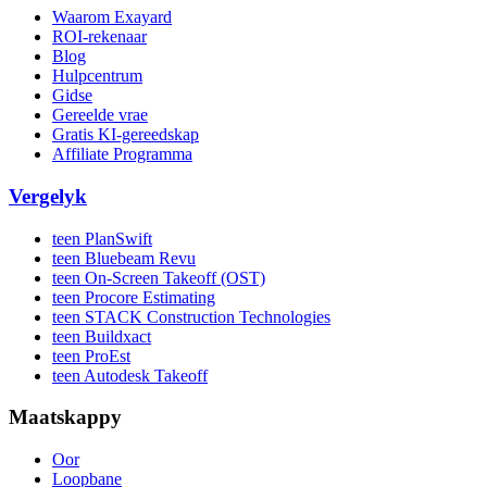
Waarom Exayard
ROI-rekenaar
Blog
Hulpcentrum
Gidse
Gereelde vrae
Gratis KI-gereedskap
Affiliate Programma
Vergelyk
teen PlanSwift
teen Bluebeam Revu
teen On-Screen Takeoff (OST)
teen Procore Estimating
teen STACK Construction Technologies
teen Buildxact
teen ProEst
teen Autodesk Takeoff
Maatskappy
Oor
Loopbane