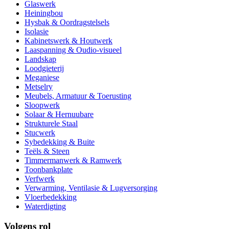
Glaswerk
Heiningbou
Hysbak & Oordragstelsels
Isolasie
Kabinetswerk & Houtwerk
Laaspanning & Oudio-visueel
Landskap
Loodgieterij
Meganiese
Metselry
Meubels, Armatuur & Toerusting
Sloopwerk
Solaar & Hernuubare
Strukturele Staal
Stucwerk
Sybedekking & Buite
Teëls & Steen
Timmermanwerk & Ramwerk
Toonbankplate
Verfwerk
Verwarming, Ventilasie & Lugversorging
Vloerbedekking
Waterdigting
Volgens rol