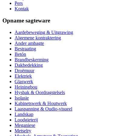
Pers
Kontak
Opname sagteware
Aardebeweging & Uitgrawing
Algemene kontraktering
Ander ambagte
Bestraating
Betón
Brandbeskerming
Dakbedekking
Droëmuur
Elektriek
Glaswerk
Heiningbou
Hysbak & Oordragstelsels
Isolasie
Kabinetswerk & Houtwerk
Laaspanning & Oudio-visueel
Landskap
Loodgieterij
Meganiese
Metselry