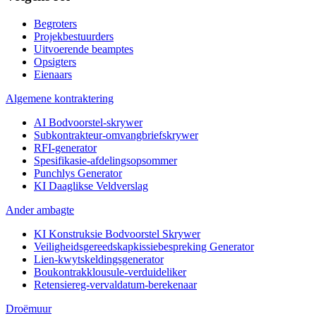
Begroters
Projekbestuurders
Uitvoerende beamptes
Opsigters
Eienaars
Algemene kontraktering
AI Bodvoorstel-skrywer
Subkontrakteur-omvangbriefskrywer
RFI-generator
Spesifikasie-afdelingsopsommer
Punchlys Generator
KI Daaglikse Veldverslag
Ander ambagte
KI Konstruksie Bodvoorstel Skrywer
Veiligheidsgereedskapkissiebespreking Generator
Lien-kwytskeldingsgenerator
Boukontrakklousule-verduideliker
Retensiereg-vervaldatum-berekenaar
Droëmuur