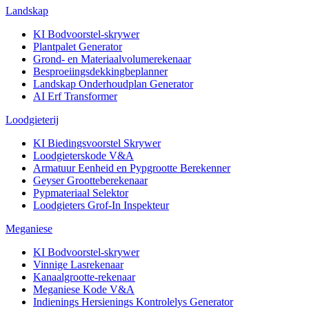
Landskap
KI Bodvoorstel-skrywer
Plantpalet Generator
Grond- en Materiaalvolumerekenaar
Besproeiingsdekkingbeplanner
Landskap Onderhoudplan Generator
AI Erf Transformer
Loodgieterij
KI Biedingsvoorstel Skrywer
Loodgieterskode V&A
Armatuur Eenheid en Pypgrootte Berekenner
Geyser Grootteberekenaar
Pypmateriaal Selektor
Loodgieters Grof-In Inspekteur
Meganiese
KI Bodvoorstel-skrywer
Vinnige Lasrekenaar
Kanaalgrootte-rekenaar
Meganiese Kode V&A
Indienings Hersienings Kontrolelys Generator