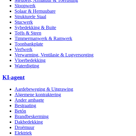
Meubels, Armatuur & Toerusting
Sloopwerk
Solaar & Hernuubare
Strukturele Staal
Stucwerk
Sybedekking & Buite
Teëls & Steen
Timmermanwerk & Ramwerk
Toonbankplate
Verfwerk
Verwarming, Ventilasie & Lugversorging
Vloerbedekking
Waterdigting
KI-agent
Aardebeweging & Uitgrawing
Algemene kontraktering
Ander ambagte
Bestraating
Betón
Brandbeskerming
Dakbedekking
Droëmuur
Elektriek