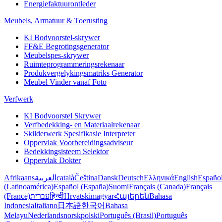
Energiefaktuurontleder
Meubels, Armatuur & Toerusting
KI Bodvoorstel-skrywer
FF&E Begrotingsgenerator
Meubelspes-skrywer
Ruimteprogrammeringsrekenaar
Produkvergelykingsmatriks Generator
Meubel Vinder vanaf Foto
Verfwerk
KI Bodvoorstel Skrywer
Verfbedekking- en Materiaalrekenaar
Skilderwerk Spesifikasie Interpreter
Oppervlak Voorbereidingsadviseur
Bedekkingsisteem Selektor
Oppervlak Dokter
Afrikaans
العربية
català
Čeština
Dansk
Deutsch
Ελληνικά
English
Españo
(Latinoamérica)
Español (España)
Suomi
Français (Canada)
Français
(France)
עברית
हिन्दी
Hrvatski
magyar
Հայերեն
Bahasa
Indonesia
Italiano
日本語
한국어
Bahasa
Melayu
Nederlands
norsk
polski
Português (Brasil)
Português