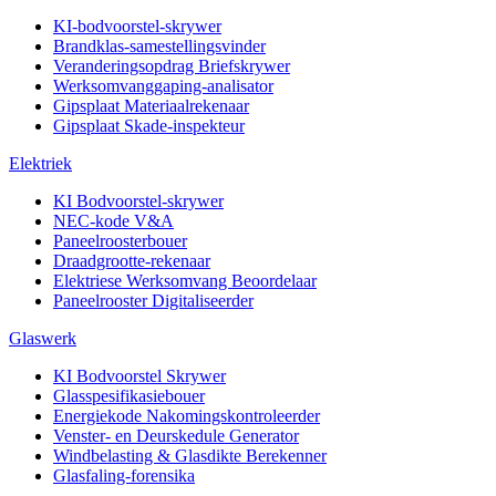
KI-bodvoorstel-skrywer
Brandklas-samestellingsvinder
Veranderingsopdrag Briefskrywer
Werksomvanggaping-analisator
Gipsplaat Materiaalrekenaar
Gipsplaat Skade-inspekteur
Elektriek
KI Bodvoorstel-skrywer
NEC-kode V&A
Paneelroosterbouer
Draadgrootte-rekenaar
Elektriese Werksomvang Beoordelaar
Paneelrooster Digitaliseerder
Glaswerk
KI Bodvoorstel Skrywer
Glasspesifikasiebouer
Energiekode Nakomingskontroleerder
Venster- en Deurskedule Generator
Windbelasting & Glasdikte Berekenner
Glasfaling-forensika