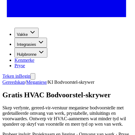
Vakke
Integrasies
Hulpbronne
Kenmerke
Pryse
Teken in
Begin
Gereedskap
/
Meganiese
/
KI Bodvoorstel-skrywer
Gratis HVAC Bodvoorstel-skrywer
Skep verfynte, gereed-vir-verstuur meganiese bodvoorstelle met
gedetailleerde omvang van werk, prystabelle, uitsluitings en
voorwaardes. Ontwerp vir HVAC-aannemers wat minder tyd wil
spandeer op skryf van voorstelle en meer tyd op wen van werk.
Probeer insluit
:
Projeknaam en ligging · Omvang van werk · Pryse