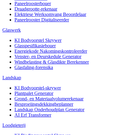
Paneelroosterbouer
Draadgrootte-rekenaar
Elektriese Werksomvang Beoordelaar
Paneelrooster Digitaliseerder
Glaswerk
KI Bodvoorstel Skrywer
Glasspesifikasiebouer
Energiekode Nakomingskontroleerder
Venster- en Deurskedule Generator
Windbelasting & Glasdikte Berekenner
Glasfaling-forensika
Landskap
KI Bodvoorstel-skrywer
Plantpalet Generator
Grond- en Materiaalvolumerekenaar
Besproeiingsdekkingbeplanner
Landskap Onderhoudplan Generator
AI Erf Transformer
Loodgieterij