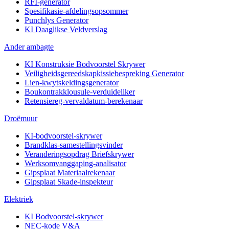
RFI-generator
Spesifikasie-afdelingsopsommer
Punchlys Generator
KI Daaglikse Veldverslag
Ander ambagte
KI Konstruksie Bodvoorstel Skrywer
Veiligheidsgereedskapkissiebespreking Generator
Lien-kwytskeldingsgenerator
Boukontrakklousule-verduideliker
Retensiereg-vervaldatum-berekenaar
Droëmuur
KI-bodvoorstel-skrywer
Brandklas-samestellingsvinder
Veranderingsopdrag Briefskrywer
Werksomvanggaping-analisator
Gipsplaat Materiaalrekenaar
Gipsplaat Skade-inspekteur
Elektriek
KI Bodvoorstel-skrywer
NEC-kode V&A