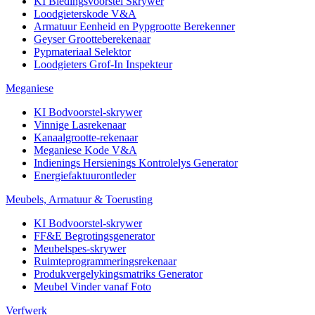
KI Biedingsvoorstel Skrywer
Loodgieterskode V&A
Armatuur Eenheid en Pypgrootte Berekenner
Geyser Grootteberekenaar
Pypmateriaal Selektor
Loodgieters Grof-In Inspekteur
Meganiese
KI Bodvoorstel-skrywer
Vinnige Lasrekenaar
Kanaalgrootte-rekenaar
Meganiese Kode V&A
Indienings Hersienings Kontrolelys Generator
Energiefaktuurontleder
Meubels, Armatuur & Toerusting
KI Bodvoorstel-skrywer
FF&E Begrotingsgenerator
Meubelspes-skrywer
Ruimteprogrammeringsrekenaar
Produkvergelykingsmatriks Generator
Meubel Vinder vanaf Foto
Verfwerk