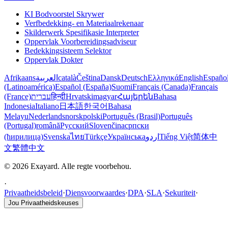
KI Bodvoorstel Skrywer
Verfbedekking- en Materiaalrekenaar
Skilderwerk Spesifikasie Interpreter
Oppervlak Voorbereidingsadviseur
Bedekkingsisteem Selektor
Oppervlak Dokter
Afrikaans
العربية
català
Čeština
Dansk
Deutsch
Ελληνικά
English
Españo
(Latinoamérica)
Español (España)
Suomi
Français (Canada)
Français
(France)
עברית
हिन्दी
Hrvatski
magyar
Հայերեն
Bahasa
Indonesia
Italiano
日本語
한국어
Bahasa
Melayu
Nederlands
norsk
polski
Português (Brasil)
Português
(Portugal)
română
Русский
Slovenčina
српски
(ћирилица)
Svenska
ไทย
Türkçe
Українська
اردو
Tiếng Việt
简体中
文
繁體中文
© 2026 Exayard. Alle regte voorbehou.
·
Privaatheidsbeleid
·
Diensvoorwaardes
·
DPA
·
SLA
·
Sekuriteit
·
Jou Privaatheidskeuses