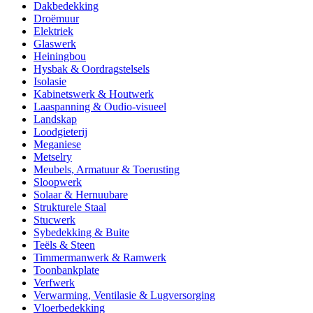
Dakbedekking
Droëmuur
Elektriek
Glaswerk
Heiningbou
Hysbak & Oordragstelsels
Isolasie
Kabinetswerk & Houtwerk
Laaspanning & Oudio-visueel
Landskap
Loodgieterij
Meganiese
Metselry
Meubels, Armatuur & Toerusting
Sloopwerk
Solaar & Hernuubare
Strukturele Staal
Stucwerk
Sybedekking & Buite
Teëls & Steen
Timmermanwerk & Ramwerk
Toonbankplate
Verfwerk
Verwarming, Ventilasie & Lugversorging
Vloerbedekking