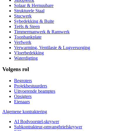
Sloopwerk
Solaar & Hernuubare
Strukturele Staal
Stucwerk
Sybedekking & Buite
Teëls & Steen
Timmermanwerk & Ramwerk
Toonbankplate
Verfwerk
Verwarming, Ventilasie & Lugversorging
Vloerbedekking
Waterdigting
Volgens rol
Begroters
Projekbestuurders
Uitvoerende beamptes
Opsigters
Eienaars
Algemene kontraktering
AI Bodvoorstel-skrywer
Subkontrakteur-omvangbriefskrywer