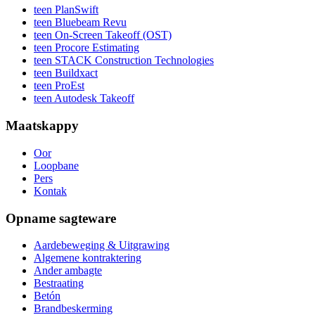
teen PlanSwift
teen Bluebeam Revu
teen On-Screen Takeoff (OST)
teen Procore Estimating
teen STACK Construction Technologies
teen Buildxact
teen ProEst
teen Autodesk Takeoff
Maatskappy
Oor
Loopbane
Pers
Kontak
Opname sagteware
Aardebeweging & Uitgrawing
Algemene kontraktering
Ander ambagte
Bestraating
Betón
Brandbeskerming