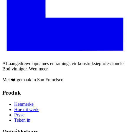
AI-aangedrewe opnames en ramings vir konstruksieprofessionele.
Bod vinniger. Wen meer.
Met ❤️ gemaak in San Francisco
Produk
Kenmerke
Hoe dit werk
Pryse
Teken in
Ontwikkelaars