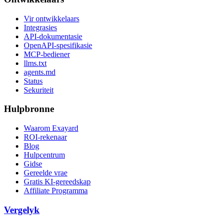
Vir ontwikkelaars
Integrasies
API-dokumentasie
OpenAPI-spesifikasie
MCP-bediener
llms.txt
agents.md
Status
Sekuriteit
Hulpbronne
Waarom Exayard
ROI-rekenaar
Blog
Hulpcentrum
Gidse
Gereelde vrae
Gratis KI-gereedskap
Affiliate Programma
Vergelyk