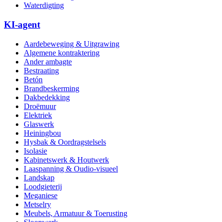
Waterdigting
KI-agent
Aardebeweging & Uitgrawing
Algemene kontraktering
Ander ambagte
Bestraating
Betón
Brandbeskerming
Dakbedekking
Droëmuur
Elektriek
Glaswerk
Heiningbou
Hysbak & Oordragstelsels
Isolasie
Kabinetswerk & Houtwerk
Laaspanning & Oudio-visueel
Landskap
Loodgieterij
Meganiese
Metselry
Meubels, Armatuur & Toerusting