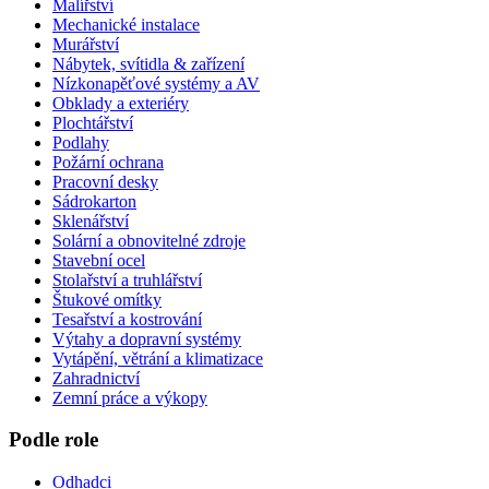
Malířství
Mechanické instalace
Murářství
Nábytek, svítidla & zařízení
Nízkonapěťové systémy a AV
Obklady a exteriéry
Plochtářství
Podlahy
Požární ochrana
Pracovní desky
Sádrokarton
Sklenářství
Solární a obnovitelné zdroje
Stavební ocel
Stolařství a truhlářství
Štukové omítky
Tesařství a kostrování
Výtahy a dopravní systémy
Vytápění, větrání a klimatizace
Zahradnictví
Zemní práce a výkopy
Podle role
Odhadci