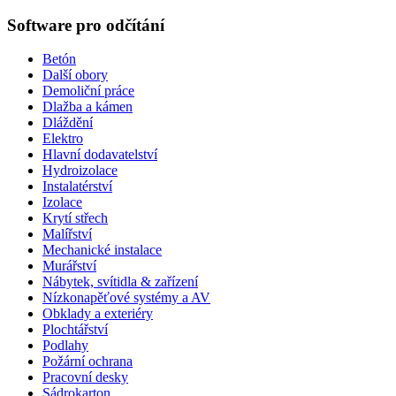
Software pro odčítání
Betón
Další obory
Demoliční práce
Dlažba a kámen
Dláždění
Elektro
Hlavní dodavatelství
Hydroizolace
Instalatérství
Izolace
Krytí střech
Malířství
Mechanické instalace
Murářství
Nábytek, svítidla & zařízení
Nízkonapěťové systémy a AV
Obklady a exteriéry
Plochtářství
Podlahy
Požární ochrana
Pracovní desky
Sádrokarton