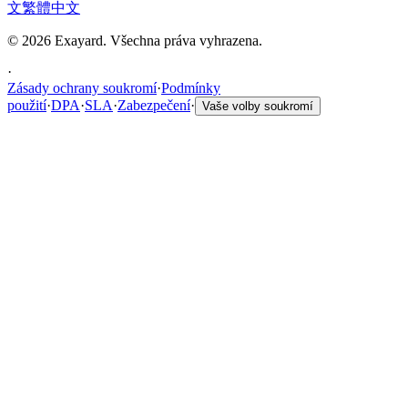
文
繁體中文
© 2026 Exayard. Všechna práva vyhrazena.
·
Zásady ochrany soukromí
·
Podmínky
použití
·
DPA
·
SLA
·
Zabezpečení
·
Vaše volby soukromí