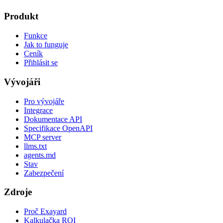
Produkt
Funkce
Jak to funguje
Ceník
Přihlásit se
Vývojáři
Pro vývojáře
Integrace
Dokumentace API
Specifikace OpenAPI
MCP server
llms.txt
agents.md
Stav
Zabezpečení
Zdroje
Proč Exayard
Kalkulačka ROI