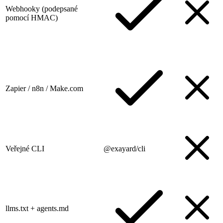
Webhooky (podepsané
pomocí HMAC)
Zapier / n8n / Make.com
Veřejné CLI
@exayard/cli
llms.txt + agents.md