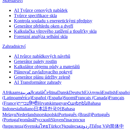
Sklenářství
AI Tvůrce cenových nabídek
Tvůrce specifikace skla
Kontrola souladu s energetickými předpisy
Generátor přehledu oken a dveří
Kalkulačka vítrového zatížení a tloušťky skla
Forenzní analýza selhání skla
Zahradnictví
AI tvůrce nabídkových návrhů
Generátor palety rostlin
Kalkulátor objemu půdy a materiálů
Plánovač zavlažovacího pokrytí
Generátor plánu údržby zeleně
AI Transformátor zahrady
Afrikaans
العربية
català
Čeština
Dansk
Deutsch
Ελληνικά
English
Españo
(Latinoamérica)
Español (España)
Suomi
Français (Canada)
Français
(France)
עברית
हिन्दी
Hrvatski
magyar
Հայերեն
Bahasa
Indonesia
Italiano
日本語
한국어
Bahasa
Melayu
Nederlands
norsk
polski
Português (Brasil)
Português
(Portugal)
română
Русский
Slovenčina
српски
(ћирилица)
Svenska
ไทย
Türkçe
Українська
اردو
Tiếng Việt
简体中