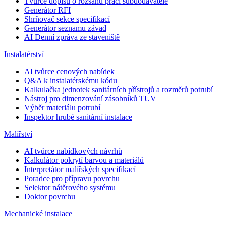
Tvůrce dopisů o rozsahu prací subdodavatele
Generátor RFI
Shrňovač sekce specifikací
Generátor seznamu závad
AI Denní zpráva ze staveniště
Instalatérství
AI tvůrce cenových nabídek
Q&A k instalatérskému kódu
Kalkulačka jednotek sanitárních přístrojů a rozměrů potrubí
Nástroj pro dimenzování zásobníků TUV
Výběr materiálu potrubí
Inspektor hrubé sanitární instalace
Malířství
AI tvůrce nabídkových návrhů
Kalkulátor pokrytí barvou a materiálů
Interpretátor malířských specifikací
Poradce pro přípravu povrchu
Selektor nátěrového systému
Doktor povrchu
Mechanické instalace