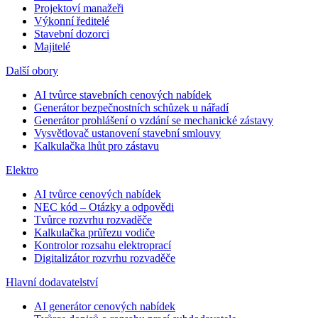
Projektoví manažeři
Výkonní ředitelé
Stavební dozorci
Majitelé
Další obory
AI tvůrce stavebních cenových nabídek
Generátor bezpečnostních schůzek u nářadí
Generátor prohlášení o vzdání se mechanické zástavy
Vysvětlovač ustanovení stavební smlouvy
Kalkulačka lhůt pro zástavu
Elektro
AI tvůrce cenových nabídek
NEC kód – Otázky a odpovědi
Tvůrce rozvrhu rozvaděče
Kalkulačka průřezu vodiče
Kontrolor rozsahu elektroprací
Digitalizátor rozvrhu rozvaděče
Hlavní dodavatelství
AI generátor cenových nabídek