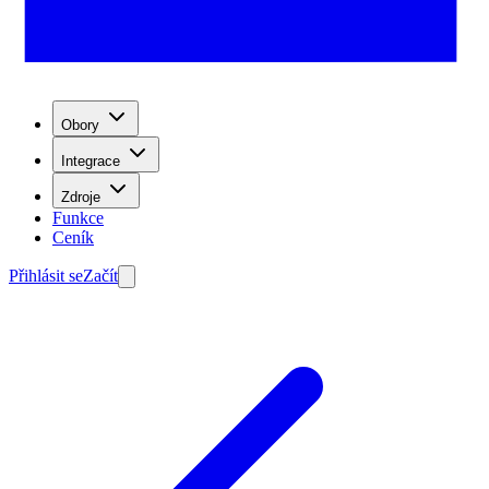
Obory
Integrace
Zdroje
Funkce
Ceník
Přihlásit se
Začít