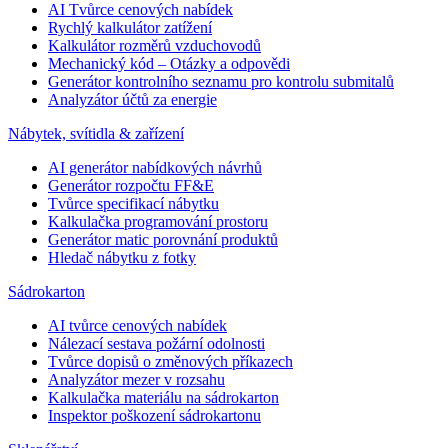
AI Tvůrce cenových nabídek
Rychlý kalkulátor zatížení
Kalkulátor rozměrů vzduchovodů
Mechanický kód – Otázky a odpovědi
Generátor kontrolního seznamu pro kontrolu submitalů
Analyzátor účtů za energie
Nábytek, svítidla & zařízení
AI generátor nabídkových návrhů
Generátor rozpočtu FF&E
Tvůrce specifikací nábytku
Kalkulačka programování prostoru
Generátor matic porovnání produktů
Hledač nábytku z fotky
Sádrokarton
AI tvůrce cenových nabídek
Nálezací sestava požární odolnosti
Tvůrce dopisů o změnových příkazech
Analyzátor mezer v rozsahu
Kalkulačka materiálu na sádrokarton
Inspektor poškození sádrokartonu