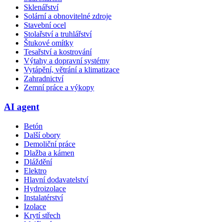
Sklenářství
Solární a obnovitelné zdroje
Stavební ocel
Stolařství a truhlářství
Štukové omítky
Tesařství a kostrování
Výtahy a dopravní systémy
Vytápění, větrání a klimatizace
Zahradnictví
Zemní práce a výkopy
AI agent
Betón
Další obory
Demoliční práce
Dlažba a kámen
Dláždění
Elektro
Hlavní dodavatelství
Hydroizolace
Instalatérství
Izolace
Krytí střech