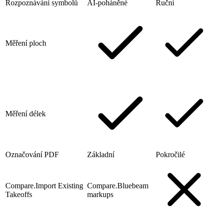
Rozpoznávání symbolů
AI-poháněné
Ruční
Měření ploch
Měření délek
Označování PDF
Základní
Pokročilé
Compare.Import Existing
Compare.Bluebeam
Takeoffs
markups