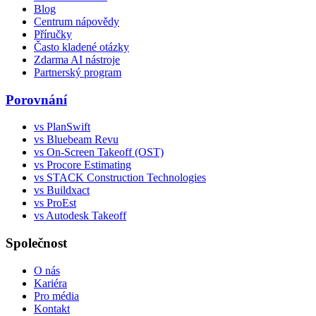
Blog
Centrum nápovědy
Příručky
Často kladené otázky
Zdarma AI nástroje
Partnerský program
Porovnání
vs PlanSwift
vs Bluebeam Revu
vs On-Screen Takeoff (OST)
vs Procore Estimating
vs STACK Construction Technologies
vs Buildxact
vs ProEst
vs Autodesk Takeoff
Společnost
O nás
Kariéra
Pro média
Kontakt