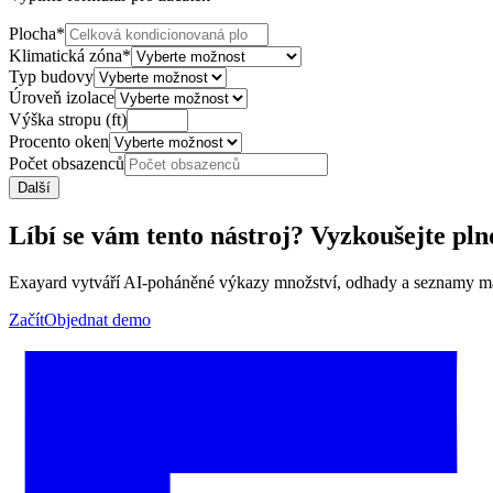
Plocha
*
Klimatická zóna
*
Typ budovy
Úroveň izolace
Výška stropu (ft)
Procento oken
Počet obsazenců
Další
Líbí se vám tento nástroj? Vyzkoušejte pl
Exayard vytváří AI-poháněné výkazy množství, odhady a seznamy mate
Začít
Objednat demo