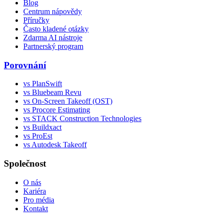
Blog
Centrum nápovědy
Příručky
Často kladené otázky
Zdarma AI nástroje
Partnerský program
Porovnání
vs PlanSwift
vs Bluebeam Revu
vs On-Screen Takeoff (OST)
vs Procore Estimating
vs STACK Construction Technologies
vs Buildxact
vs ProEst
vs Autodesk Takeoff
Společnost
O nás
Kariéra
Pro média
Kontakt