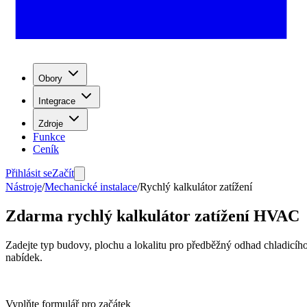
Obory
Integrace
Zdroje
Funkce
Ceník
Přihlásit se
Začít
Nástroje
/
Mechanické instalace
/
Rychlý kalkulátor zatížení
Zdarma rychlý kalkulátor zatížení HVAC
Zadejte typ budovy, plochu a lokalitu pro předběžný odhad chladicího
nabídek.
Vyplňte formulář pro začátek