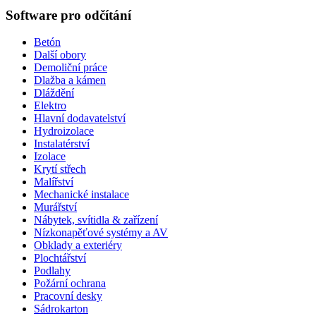
Software pro odčítání
Betón
Další obory
Demoliční práce
Dlažba a kámen
Dláždění
Elektro
Hlavní dodavatelství
Hydroizolace
Instalatérství
Izolace
Krytí střech
Malířství
Mechanické instalace
Murářství
Nábytek, svítidla & zařízení
Nízkonapěťové systémy a AV
Obklady a exteriéry
Plochtářství
Podlahy
Požární ochrana
Pracovní desky
Sádrokarton