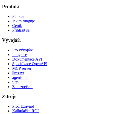
Produkt
Funkce
Jak to funguje
Ceník
Přihlásit se
Vývojáři
Pro vývojáře
Integrace
Dokumentace API
Specifikace OpenAPI
MCP server
llms.txt
agents.md
Stav
Zabezpečení
Zdroje
Proč Exayard
Kalkulačka ROI