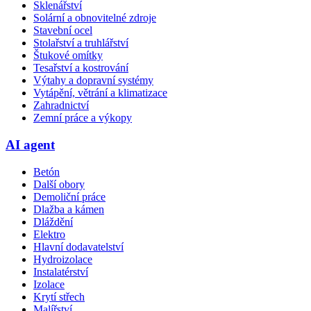
Sklenářství
Solární a obnovitelné zdroje
Stavební ocel
Stolařství a truhlářství
Štukové omítky
Tesařství a kostrování
Výtahy a dopravní systémy
Vytápění, větrání a klimatizace
Zahradnictví
Zemní práce a výkopy
AI agent
Betón
Další obory
Demoliční práce
Dlažba a kámen
Dláždění
Elektro
Hlavní dodavatelství
Hydroizolace
Instalatérství
Izolace
Krytí střech
Malířství