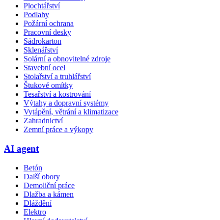
Plochtářství
Podlahy
Požární ochrana
Pracovní desky
Sádrokarton
Sklenářství
Solární a obnovitelné zdroje
Stavební ocel
Stolařství a truhlářství
Štukové omítky
Tesařství a kostrování
Výtahy a dopravní systémy
Vytápění, větrání a klimatizace
Zahradnictví
Zemní práce a výkopy
AI agent
Betón
Další obory
Demoliční práce
Dlažba a kámen
Dláždění
Elektro