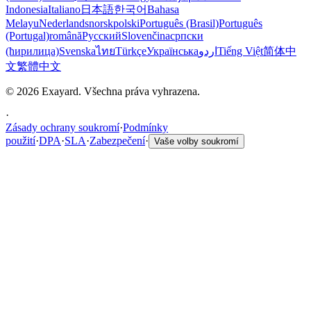
Indonesia
Italiano
日本語
한국어
Bahasa
Melayu
Nederlands
norsk
polski
Português (Brasil)
Português
(Portugal)
română
Русский
Slovenčina
српски
(ћирилица)
Svenska
ไทย
Türkçe
Українська
اردو
Tiếng Việt
简体中
文
繁體中文
© 2026 Exayard. Všechna práva vyhrazena.
·
Zásady ochrany soukromí
·
Podmínky
použití
·
DPA
·
SLA
·
Zabezpečení
·
Vaše volby soukromí