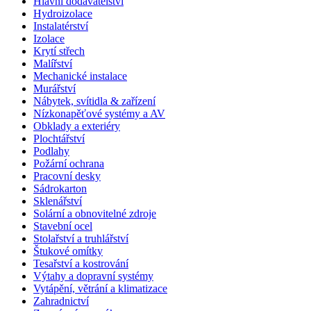
Hlavní dodavatelství
Hydroizolace
Instalatérství
Izolace
Krytí střech
Malířství
Mechanické instalace
Murářství
Nábytek, svítidla & zařízení
Nízkonapěťové systémy a AV
Obklady a exteriéry
Plochtářství
Podlahy
Požární ochrana
Pracovní desky
Sádrokarton
Sklenářství
Solární a obnovitelné zdroje
Stavební ocel
Stolařství a truhlářství
Štukové omítky
Tesařství a kostrování
Výtahy a dopravní systémy
Vytápění, větrání a klimatizace
Zahradnictví