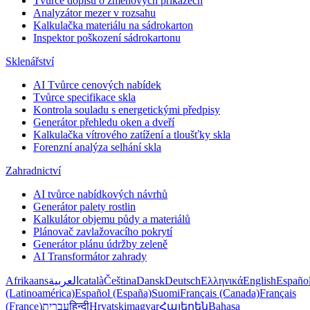
Tvůrce dopisů o změnových příkazech
Analyzátor mezer v rozsahu
Kalkulačka materiálu na sádrokarton
Inspektor poškození sádrokartonu
Sklenářství
AI Tvůrce cenových nabídek
Tvůrce specifikace skla
Kontrola souladu s energetickými předpisy
Generátor přehledu oken a dveří
Kalkulačka vítrového zatížení a tloušťky skla
Forenzní analýza selhání skla
Zahradnictví
AI tvůrce nabídkových návrhů
Generátor palety rostlin
Kalkulátor objemu půdy a materiálů
Plánovač zavlažovacího pokrytí
Generátor plánu údržby zeleně
AI Transformátor zahrady
Afrikaans
العربية
català
Čeština
Dansk
Deutsch
Ελληνικά
English
Españo
(Latinoamérica)
Español (España)
Suomi
Français (Canada)
Français
(France)
עברית
हिन्दी
Hrvatski
magyar
Հայերեն
Bahasa