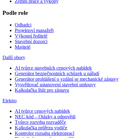
Zemní práce a výkopy
Podle role
Odhadci
Projektoví manažeři
Výkonní ředitelé
Stavební dozorci
Majitelé
Další obory
AI tvůrce stavebních cenových nabídek
Generátor bezpečnostních schůzek u nářadí
Generátor prohlášení o vzdání se mechanické zástavy
Vysvětlovač ustanovení stavební smlouvy
Kalkulačka lhůt pro zástavu
Elektro
AI tvůrce cenových nabídek
NEC kód – Otázky a odpovědi
Tvůrce rozvrhu rozvaděče
Kalkulačka průřezu vodiče
Kontrolor rozsahu elektroprací