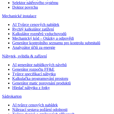
Selektor nátěrového systému
Doktor povrchu
Mechanické instalace
AI Tvůrce cenových nabídek
Rychlý kalkulátor zatížení
Kalkulátor rozměrů vzduchovodů
Mechanický kód – Otázky a odpovědi
Generátor kontrolního seznamu pro kontrolu submitalů
Analyzátor účtů za energie
Nábytek, svítidla & zařízení
AI generátor nabídkových návrhů
Generátor rozpočtu FF&E
Tvůrce specifikací nábytku
Kalkulačka programování prostoru
Generátor matic porovnání produktů
Hledač nábytku z fotky
Sádrokarton
AI tvůrce cenových nabídek
Nálezací sestava požární odolnosti