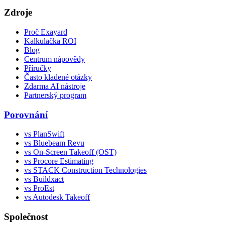
Zdroje
Proč Exayard
Kalkulačka ROI
Blog
Centrum nápovědy
Příručky
Často kladené otázky
Zdarma AI nástroje
Partnerský program
Porovnání
vs PlanSwift
vs Bluebeam Revu
vs On-Screen Takeoff (OST)
vs Procore Estimating
vs STACK Construction Technologies
vs Buildxact
vs ProEst
vs Autodesk Takeoff
Společnost