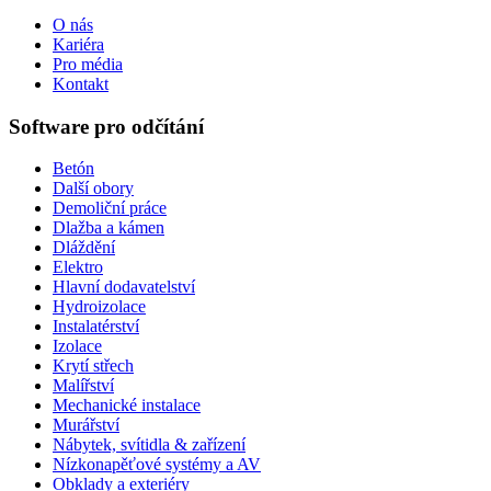
O nás
Kariéra
Pro média
Kontakt
Software pro odčítání
Betón
Další obory
Demoliční práce
Dlažba a kámen
Dláždění
Elektro
Hlavní dodavatelství
Hydroizolace
Instalatérství
Izolace
Krytí střech
Malířství
Mechanické instalace
Murářství
Nábytek, svítidla & zařízení
Nízkonapěťové systémy a AV
Obklady a exteriéry