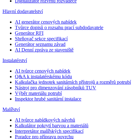
Digitalizátor rozvrhu rozvaděče
Hlavní dodavatelství
AI generátor cenových nabídek
Tvůrce dopisů o rozsahu prací subdodavatele
Generátor RFI
Shrňovač sekce specifikací
Generátor seznamu závad
AI Denní zpráva ze staveniště
Instalatérství
AI tvůrce cenových nabídek
Q&A k instalatérskému kódu
Kalkulačka jednotek sanitárních přístrojů a rozměrů potrubí
Nástroj pro dimenzování zásobníků TUV
Výběr materiálu potrubí
Inspektor hrubé sanitární instalace
Malířství
AI tvůrce nabídkových návrhů
Kalkulátor pokrytí barvou a materiálů
Interpretátor malířských specifikací
Poradce pro přípravu povrchu