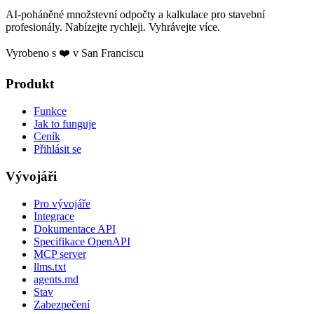
AI-poháněné množstevní odpočty a kalkulace pro stavební
profesionály. Nabízejte rychleji. Vyhrávejte více.
Vyrobeno s ❤️ v San Franciscu
Produkt
Funkce
Jak to funguje
Ceník
Přihlásit se
Vývojáři
Pro vývojáře
Integrace
Dokumentace API
Specifikace OpenAPI
MCP server
llms.txt
agents.md
Stav
Zabezpečení