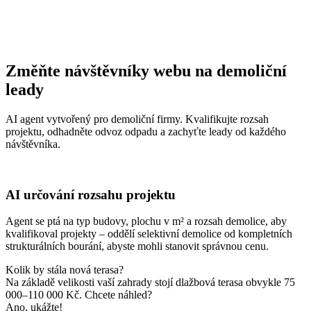
Změňte návštěvníky webu na demoliční
leady
AI agent vytvořený pro demoliční firmy. Kvalifikujte rozsah
projektu, odhadněte odvoz odpadu a zachyťte leady od každého
návštěvníka.
AI určování rozsahu projektu
Agent se ptá na typ budovy, plochu v m² a rozsah demolice, aby
kvalifikoval projekty – oddělí selektivní demolice od kompletních
strukturálních bourání, abyste mohli stanovit správnou cenu.
Kolik by stála nová terasa?
Na základě velikosti vaší zahrady stojí dlažbová terasa obvykle 75
000–110 000 Kč. Chcete náhled?
Ano, ukážte!