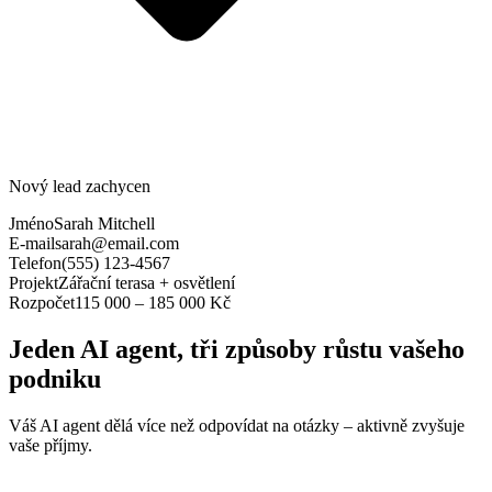
Nový lead zachycen
Jméno
Sarah Mitchell
E-mail
sarah@email.com
Telefon
(555) 123-4567
Projekt
Zářační terasa + osvětlení
Rozpočet
115 000 – 185 000 Kč
Jeden AI agent, tři způsoby růstu vašeho
podniku
Váš AI agent dělá více než odpovídat na otázky – aktivně zvyšuje
vaše příjmy.