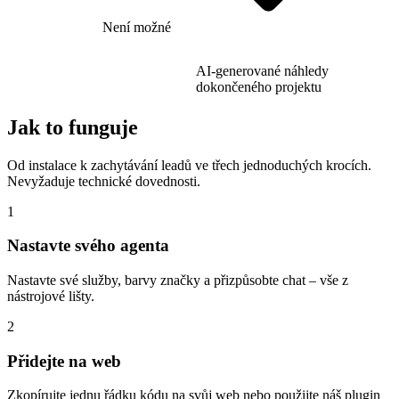
Není možné
AI-generované náhledy
dokončeného projektu
Jak to funguje
Od instalace k zachytávání leadů ve třech jednoduchých krocích.
Nevyžaduje technické dovednosti.
1
Nastavte svého agenta
Nastavte své služby, barvy značky a přizpůsobte chat – vše z
nástrojové lišty.
2
Přidejte na web
Zkopírujte jednu řádku kódu na svůj web nebo použijte náš plugin