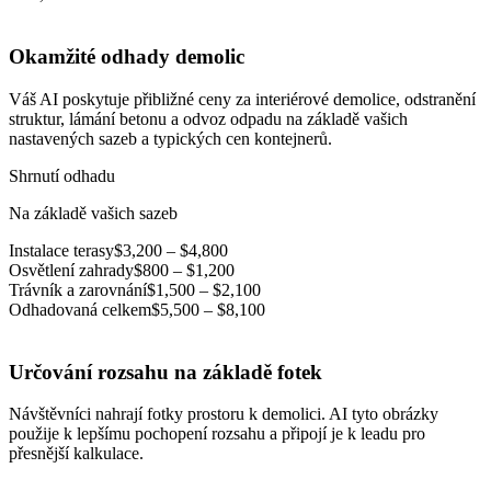
Okamžité odhady demolic
Váš AI poskytuje přibližné ceny za interiérové demolice, odstranění
struktur, lámání betonu a odvoz odpadu na základě vašich
nastavených sazeb a typických cen kontejnerů.
Shrnutí odhadu
Na základě vašich sazeb
Instalace terasy
$3,200 – $4,800
Osvětlení zahrady
$800 – $1,200
Trávník a zarovnání
$1,500 – $2,100
Odhadovaná celkem
$5,500 – $8,100
Určování rozsahu na základě fotek
Návštěvníci nahrají fotky prostoru k demolici. AI tyto obrázky
použije k lepšímu pochopení rozsahu a připojí je k leadu pro
přesnější kalkulace.