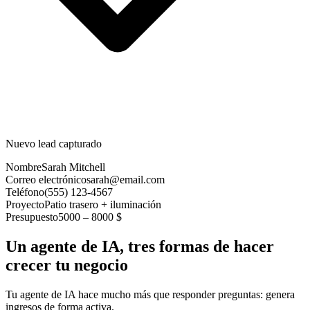
Nuevo lead capturado
Nombre
Sarah Mitchell
Correo electrónico
sarah@email.com
Teléfono
(555) 123-4567
Proyecto
Patio trasero + iluminación
Presupuesto
5000 – 8000 $
Un agente de IA, tres formas de hacer
crecer tu negocio
Tu agente de IA hace mucho más que responder preguntas: genera
ingresos de forma activa.