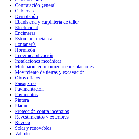
Contratación general
Cubiertas
Demolición
Ebanistería y carpintería de taller
Electricidad
Encimeras
Estructura metálica
Fontanería
Hormigón
Impermeabilización
Instalaciones mecánicas
Mobiliario, equipamiento e instalaciones
Movimiento de tierras y excavación
Otros oficios
Paisajismo
Pavimentación
Pavimentos
Pintura
Pladur
Protección contra incendios
Revestimientos y exteriores
Revoco
Solar y renovables
Vallado