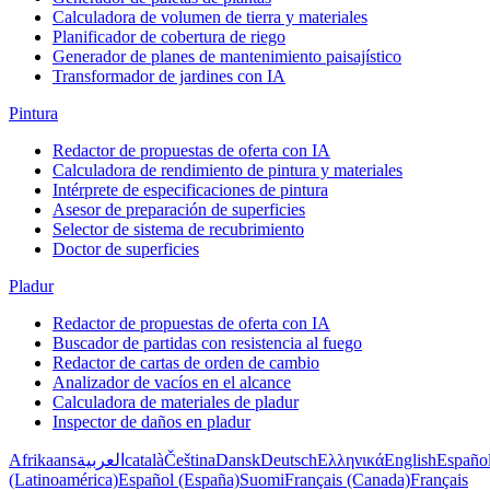
Calculadora de volumen de tierra y materiales
Planificador de cobertura de riego
Generador de planes de mantenimiento paisajístico
Transformador de jardines con IA
Pintura
Redactor de propuestas de oferta con IA
Calculadora de rendimiento de pintura y materiales
Intérprete de especificaciones de pintura
Asesor de preparación de superficies
Selector de sistema de recubrimiento
Doctor de superficies
Pladur
Redactor de propuestas de oferta con IA
Buscador de partidas con resistencia al fuego
Redactor de cartas de orden de cambio
Analizador de vacíos en el alcance
Calculadora de materiales de pladur
Inspector de daños en pladur
Afrikaans
العربية
català
Čeština
Dansk
Deutsch
Ελληνικά
English
Españo
(Latinoamérica)
Español (España)
Suomi
Français (Canada)
Français