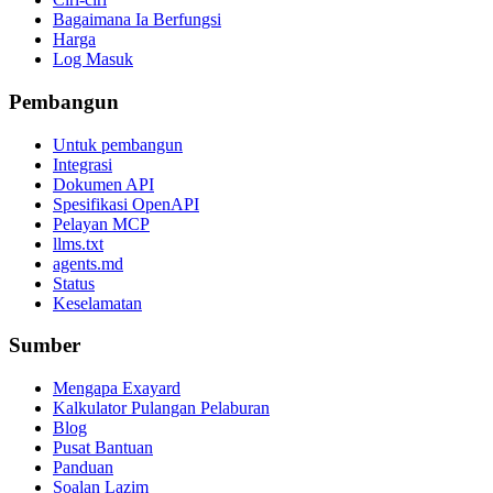
Bagaimana Ia Berfungsi
Harga
Log Masuk
Pembangun
Untuk pembangun
Integrasi
Dokumen API
Spesifikasi OpenAPI
Pelayan MCP
llms.txt
agents.md
Status
Keselamatan
Sumber
Mengapa Exayard
Kalkulator Pulangan Pelaburan
Blog
Pusat Bantuan
Panduan
Soalan Lazim