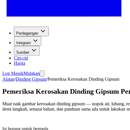
Perdagangan
Integrasi
Sumber
Ciri-ciri
Harga
Log Masuk
Mulakan
Alatan
/
Dinding Gipsum
/
Pemeriksa Kerosakan Dinding Gipsum
Pemeriksa Kerosakan Dinding Gipsum P
Muat naik gambar kerosakan dinding gipsum — nopok air, lubang, ret
demi langkah, senarai bahan, dan panduan sama ada untuk lakukan sen
Isi borang untuk bermula