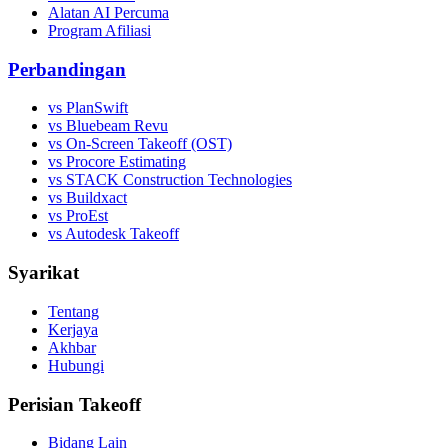
Alatan AI Percuma
Program Afiliasi
Perbandingan
vs PlanSwift
vs Bluebeam Revu
vs On-Screen Takeoff (OST)
vs Procore Estimating
vs STACK Construction Technologies
vs Buildxact
vs ProEst
vs Autodesk Takeoff
Syarikat
Tentang
Kerjaya
Akhbar
Hubungi
Perisian Takeoff
Bidang Lain