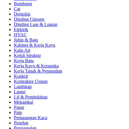
Bumbung
Cat
Demolisi
Dinding Gipsum
Dinding Luar & Luaran
Elektrik
HVAC
Jubin & Batu
Kabinet & Kerja Kayu
Kalis Air
Keluli Struktur
Kerja Batu
Kerja Kayu & Kerangka
Kerja Tanah & Penggalian
Konkrit
Kontraktor Umum
Landskap
Lantai
Lif & Pemindahan
Mekanikal
Pagar
Paip
Pemasangan Kaca
Penebat
Pengaspalan