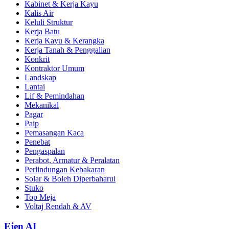
Kabinet & Kerja Kayu
Kalis Air
Keluli Struktur
Kerja Batu
Kerja Kayu & Kerangka
Kerja Tanah & Penggalian
Konkrit
Kontraktor Umum
Landskap
Lantai
Lif & Pemindahan
Mekanikal
Pagar
Paip
Pemasangan Kaca
Penebat
Pengaspalan
Perabot, Armatur & Peralatan
Perlindungan Kebakaran
Solar & Boleh Diperbaharui
Stuko
Top Meja
Voltaj Rendah & AV
Ejen AI