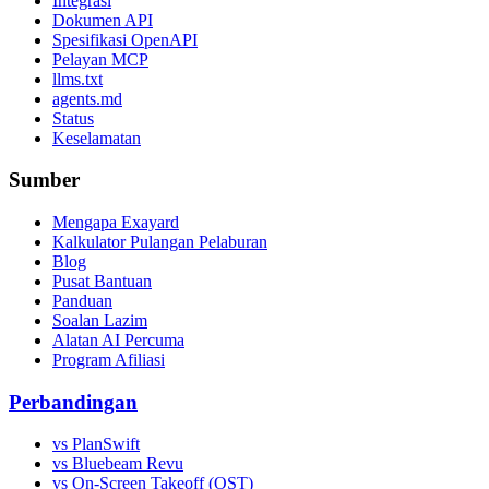
Integrasi
Dokumen API
Spesifikasi OpenAPI
Pelayan MCP
llms.txt
agents.md
Status
Keselamatan
Sumber
Mengapa Exayard
Kalkulator Pulangan Pelaburan
Blog
Pusat Bantuan
Panduan
Soalan Lazim
Alatan AI Percuma
Program Afiliasi
Perbandingan
vs PlanSwift
vs Bluebeam Revu
vs On-Screen Takeoff (OST)