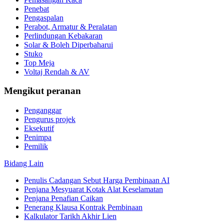
Penebat
Pengaspalan
Perabot, Armatur & Peralatan
Perlindungan Kebakaran
Solar & Boleh Diperbaharui
Stuko
Top Meja
Voltaj Rendah & AV
Mengikut peranan
Penganggar
Pengurus projek
Eksekutif
Penimpa
Pemilik
Bidang Lain
Penulis Cadangan Sebut Harga Pembinaan AI
Penjana Mesyuarat Kotak Alat Keselamatan
Penjana Penafian Caikan
Penerang Klausa Kontrak Pembinaan
Kalkulator Tarikh Akhir Lien