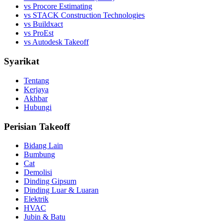
vs Procore Estimating
vs STACK Construction Technologies
vs Buildxact
vs ProEst
vs Autodesk Takeoff
Syarikat
Tentang
Kerjaya
Akhbar
Hubungi
Perisian Takeoff
Bidang Lain
Bumbung
Cat
Demolisi
Dinding Gipsum
Dinding Luar & Luaran
Elektrik
HVAC
Jubin & Batu