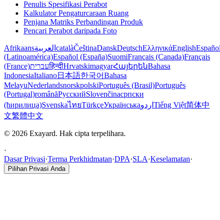
Penulis Spesifikasi Perabot
Kalkulator Pengaturcaraan Ruang
Penjana Matriks Perbandingan Produk
Pencari Perabot daripada Foto
Afrikaans
العربية
català
Čeština
Dansk
Deutsch
Ελληνικά
English
Españo
(Latinoamérica)
Español (España)
Suomi
Français (Canada)
Français
(France)
עברית
हिन्दी
Hrvatski
magyar
Հայերեն
Bahasa
Indonesia
Italiano
日本語
한국어
Bahasa
Melayu
Nederlands
norsk
polski
Português (Brasil)
Português
(Portugal)
română
Русский
Slovenčina
српски
(ћирилица)
Svenska
ไทย
Türkçe
Українська
اردو
Tiếng Việt
简体中
文
繁體中文
© 2026 Exayard. Hak cipta terpelihara.
·
Dasar Privasi
·
Terma Perkhidmatan
·
DPA
·
SLA
·
Keselamatan
·
Pilihan Privasi Anda