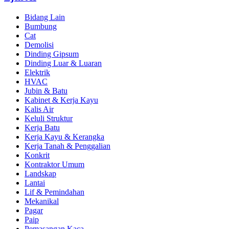
Bidang Lain
Bumbung
Cat
Demolisi
Dinding Gipsum
Dinding Luar & Luaran
Elektrik
HVAC
Jubin & Batu
Kabinet & Kerja Kayu
Kalis Air
Keluli Struktur
Kerja Batu
Kerja Kayu & Kerangka
Kerja Tanah & Penggalian
Konkrit
Kontraktor Umum
Landskap
Lantai
Lif & Pemindahan
Mekanikal
Pagar
Paip
Pemasangan Kaca