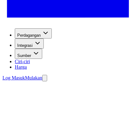
Perdagangan
Integrasi
Sumber
Ciri-ciri
Harga
Log Masuk
Mulakan