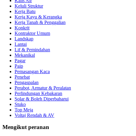
Kalis Air
Keluli Struktur
Kerja Batu
Kerja Kayu & Kerangka
Kerja Tanah & Penggalian
Konkrit
Kontraktor Umum
Landskap
Lantai
Lif & Pemindahan
Mekanikal
Pagar
Paip
Pemasangan Kaca
Penebat
Pengaspalan
Perabot, Armatur & Peralatan
Perlindungan Kebakaran
Solar & Boleh Diperbaharui
Stuko
Top Meja
Voltaj Rendah & AV
Mengikut peranan