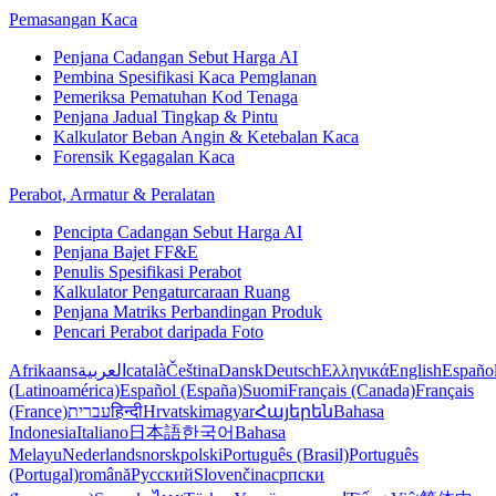
Pemasangan Kaca
Penjana Cadangan Sebut Harga AI
Pembina Spesifikasi Kaca Pemglanan
Pemeriksa Pematuhan Kod Tenaga
Penjana Jadual Tingkap & Pintu
Kalkulator Beban Angin & Ketebalan Kaca
Forensik Kegagalan Kaca
Perabot, Armatur & Peralatan
Pencipta Cadangan Sebut Harga AI
Penjana Bajet FF&E
Penulis Spesifikasi Perabot
Kalkulator Pengaturcaraan Ruang
Penjana Matriks Perbandingan Produk
Pencari Perabot daripada Foto
Afrikaans
العربية
català
Čeština
Dansk
Deutsch
Ελληνικά
English
Españo
(Latinoamérica)
Español (España)
Suomi
Français (Canada)
Français
(France)
עברית
हिन्दी
Hrvatski
magyar
Հայերեն
Bahasa
Indonesia
Italiano
日本語
한국어
Bahasa
Melayu
Nederlands
norsk
polski
Português (Brasil)
Português
(Portugal)
română
Русский
Slovenčina
српски