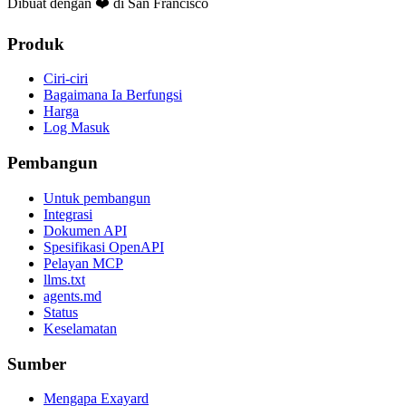
Dibuat dengan ❤️ di San Francisco
Produk
Ciri-ciri
Bagaimana Ia Berfungsi
Harga
Log Masuk
Pembangun
Untuk pembangun
Integrasi
Dokumen API
Spesifikasi OpenAPI
Pelayan MCP
llms.txt
agents.md
Status
Keselamatan
Sumber
Mengapa Exayard