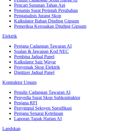
Pencari Susunan Tahan Api
Penumis Surat Perintah Perubahan
Penganalisis Jurang Skop
Kalkulator Bahan Dinding Gipsum
Pemeriksa Kerosakan Dinding Gipsum
Elektrik
Penjana Cadangan Tawaran AI
Soalan & Jawapan Kod NEC
Pembina Jadual Panel
Kalkulator Saiz Wayar
Penyemak Skop Elektrik
Digitizer Jadual Panel
Kontraktor Umum
Penulis Cadangan Tawaran AI
Penyedia Surat Skop Subkontraktor
Penjana RFI
Penyimpul Seksyen Spesifikasi
Penjana Senarai Ketelusan
Laporan Tapak Harian AI
Landskap