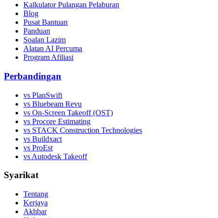
Kalkulator Pulangan Pelaburan
Blog
Pusat Bantuan
Panduan
Soalan Lazim
Alatan AI Percuma
Program Afiliasi
Perbandingan
vs PlanSwift
vs Bluebeam Revu
vs On-Screen Takeoff (OST)
vs Procore Estimating
vs STACK Construction Technologies
vs Buildxact
vs ProEst
vs Autodesk Takeoff
Syarikat
Tentang
Kerjaya
Akhbar