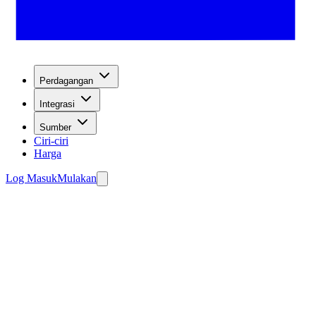
Perdagangan
Integrasi
Sumber
Ciri-ciri
Harga
Log Masuk
Mulakan