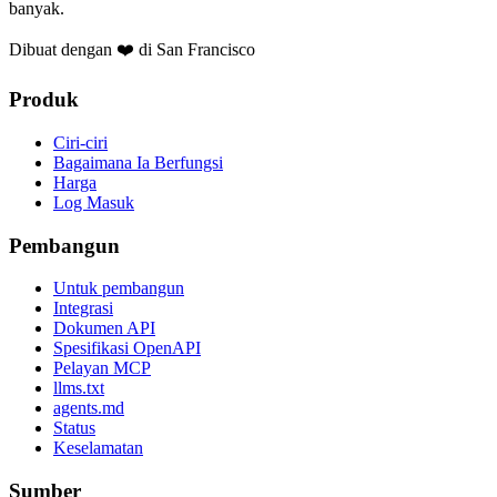
banyak.
Dibuat dengan ❤️ di San Francisco
Produk
Ciri-ciri
Bagaimana Ia Berfungsi
Harga
Log Masuk
Pembangun
Untuk pembangun
Integrasi
Dokumen API
Spesifikasi OpenAPI
Pelayan MCP
llms.txt
agents.md
Status
Keselamatan
Sumber