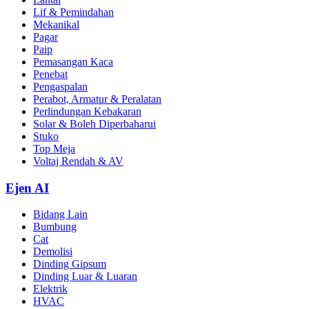
Lif & Pemindahan
Mekanikal
Pagar
Paip
Pemasangan Kaca
Penebat
Pengaspalan
Perabot, Armatur & Peralatan
Perlindungan Kebakaran
Solar & Boleh Diperbaharui
Stuko
Top Meja
Voltaj Rendah & AV
Ejen AI
Bidang Lain
Bumbung
Cat
Demolisi
Dinding Gipsum
Dinding Luar & Luaran
Elektrik
HVAC