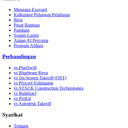
Mengapa Exayard
Kalkulator Pulangan Pelaburan
Blog
Pusat Bantuan
Panduan
Soalan Lazim
Alatan AI Percuma
Program Afiliasi
Perbandingan
vs PlanSwift
vs Bluebeam Revu
vs On-Screen Takeoff (OST)
vs Procore Estimating
vs STACK Construction Technologies
vs Buildxact
vs ProEst
vs Autodesk Takeoff
Syarikat
Tentang