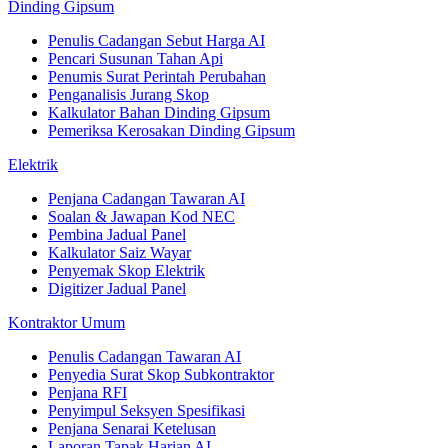
Dinding Gipsum
Penulis Cadangan Sebut Harga AI
Pencari Susunan Tahan Api
Penumis Surat Perintah Perubahan
Penganalisis Jurang Skop
Kalkulator Bahan Dinding Gipsum
Pemeriksa Kerosakan Dinding Gipsum
Elektrik
Penjana Cadangan Tawaran AI
Soalan & Jawapan Kod NEC
Pembina Jadual Panel
Kalkulator Saiz Wayar
Penyemak Skop Elektrik
Digitizer Jadual Panel
Kontraktor Umum
Penulis Cadangan Tawaran AI
Penyedia Surat Skop Subkontraktor
Penjana RFI
Penyimpul Seksyen Spesifikasi
Penjana Senarai Ketelusan
Laporan Tapak Harian AI