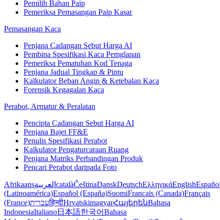
Pemilih Bahan Paip
Pemeriksa Pemasangan Paip Kasar
Pemasangan Kaca
Penjana Cadangan Sebut Harga AI
Pembina Spesifikasi Kaca Pemglanan
Pemeriksa Pematuhan Kod Tenaga
Penjana Jadual Tingkap & Pintu
Kalkulator Beban Angin & Ketebalan Kaca
Forensik Kegagalan Kaca
Perabot, Armatur & Peralatan
Pencipta Cadangan Sebut Harga AI
Penjana Bajet FF&E
Penulis Spesifikasi Perabot
Kalkulator Pengaturcaraan Ruang
Penjana Matriks Perbandingan Produk
Pencari Perabot daripada Foto
Afrikaans
العربية
català
Čeština
Dansk
Deutsch
Ελληνικά
English
Españo
(Latinoamérica)
Español (España)
Suomi
Français (Canada)
Français
(France)
עברית
हिन्दी
Hrvatski
magyar
Հայերեն
Bahasa
Indonesia
Italiano
日本語
한국어
Bahasa