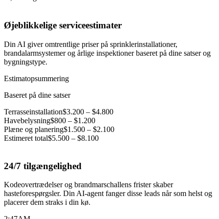
Øjeblikkelige serviceestimater
Din AI giver omtrentlige priser på sprinklerinstallationer,
brandalarmsystemer og årlige inspektioner baseret på dine satser og
bygningstype.
Estimatopsummering
Baseret på dine satser
Terrasseinstallation
$3.200 – $4.800
Havebelysning
$800 – $1.200
Plæne og planering
$1.500 – $2.100
Estimeret total
$5.500 – $8.100
24/7 tilgængelighed
Kodeovertrædelser og brandmarschallens frister skaber
hasteforespørgsler. Din AI-agent fanger disse leads når som helst og
placerer dem straks i din kø.
2:47
AM