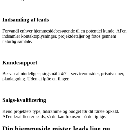
Indsamling af leads
Forvandl enhver hjemmesidebesøgende til en potentiel kunde. AI'en
indsamler kontaktoplysninger, projektdetaljer og fotos gennem
naturlig samtale.
Kundesupport
Besvar almindelige spørgsmål 24/7 – serviceområder, prisniveauer,
planlægning. Uden at løfte en finger.
Salgs-kvalificering
Kend projektets type, tidsramme og budget før dit første opkald.
AI'en kvalificerer leads, så du kan fokusere på de rigtige.
Din hjemmeside mister leads lige nu