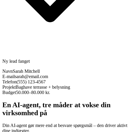
Ny lead fanget
Navn
Sarah Mitchell
E-mail
sarah@email.com
Telefon
(555) 123-4567
Projekt
Baghave terrasse + belysning
Budget
50.000–80.000 kr.
En AI-agent, tre måder at vokse din
virksomhed på
Din AI-agent gør mere end at besvare spørgsmål – den driver aktivt
dine indtægter.