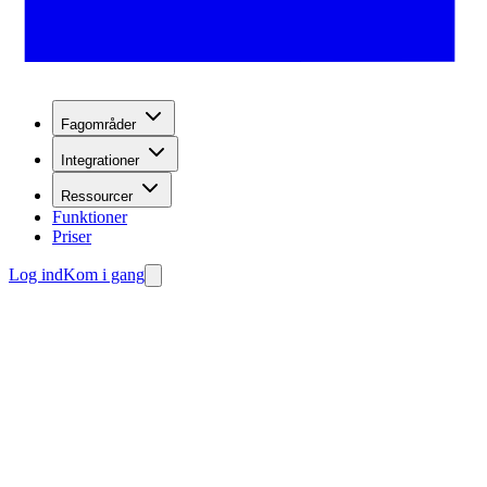
Fagområder
Integrationer
Ressourcer
Funktioner
Priser
Log ind
Kom i gang
fange leads.
 din agent gratis