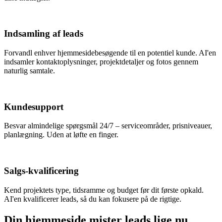
Indsamling af leads
Forvandl enhver hjemmesidebesøgende til en potentiel kunde. AI'en
indsamler kontaktoplysninger, projektdetaljer og fotos gennem
naturlig samtale.
Kundesupport
Besvar almindelige spørgsmål 24/7 – serviceområder, prisniveauer,
planlægning. Uden at løfte en finger.
Salgs-kvalificering
Kend projektets type, tidsramme og budget før dit første opkald.
AI'en kvalificerer leads, så du kan fokusere på de rigtige.
Din hjemmeside mister leads lige nu