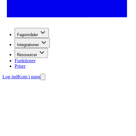
Fagområder
Integrationer
Ressourcer
Funktioner
Priser
Log ind
Kom i gang
fange leads.
 din agent gratis