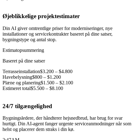
Øjeblikkelige projektestimater
Din AI giver omtrentlige priser for moderniseringer, nye
installationer og servicekontrakter baseret på dine satser,
bygningstype og antal stop.
Estimatopsummering
Baseret på dine satser
Terrasseinstallation
$3.200 – $4.800
Havebelysning
$800 – $1.200
Plæne og planering
$1.500 – $2.100
Estimeret total
$5.500 – $8.100
24/7 tilgængelighed
Bygningsledere, der håndterer hejsnedbrud, har brug for svar
hurtigt. Din AI-agent fanger urgente serviceanmodninger når som
helst og placerer dem straks i din kø.
2:47
AM