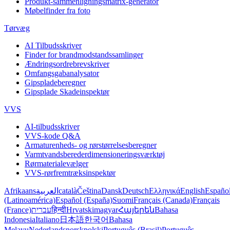
Produkt-sammenligningsmatrix-generator
Møbelfinder fra foto
Tørvæg
AI Tilbudsskriver
Finder for brandmodstandssamlinger
Ændringsordrebrevskriver
Omfangsgabanalysator
Gipspladeberegner
Gipsplade Skadeinspektør
VVS
AI-tilbudsskriver
VVS-kode Q&A
Armaturenheds- og rørstørrelsesberegner
Varmtvandsberederdimensioneringsværktøj
Rørmaterialevælger
VVS-rørfremtræksinspektør
Afrikaans
العربية
català
Čeština
Dansk
Deutsch
Ελληνικά
English
Españo
(Latinoamérica)
Español (España)
Suomi
Français (Canada)
Français
(France)
עברית
हिन्दी
Hrvatski
magyar
Հայերեն
Bahasa
Indonesia
Italiano
日本語
한국어
Bahasa
Melayu
Nederlands
norsk
polski
Português (Brasil)
Português