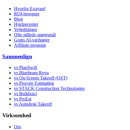
Hvorfor Exayard
ROI-beregner
Blog
Hjælpecenter
Vejledninger
Ofte stillede spørgsmål
Gratis AI-værktøjer
Affiliate-program
Sammenlign
vs PlanSwift
vs Bluebeam Revu
vs On-Screen Takeoff (OST)
vs Procore Estimating
vs STACK Construction Technologies
vs Buildxact
vs ProEst
vs Autodesk Takeoff
Virksomhed
Om