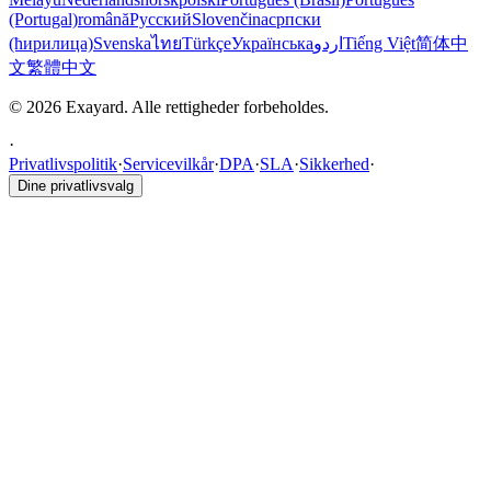
(Portugal)
română
Русский
Slovenčina
српски
(ћирилица)
Svenska
ไทย
Türkçe
Українська
اردو
Tiếng Việt
简体中
文
繁體中文
© 2026 Exayard. Alle rettigheder forbeholdes.
·
Privatlivspolitik
·
Servicevilkår
·
DPA
·
SLA
·
Sikkerhed
·
Dine privatlivsvalg