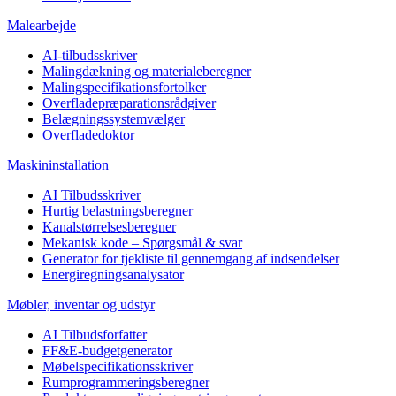
Malearbejde
AI-tilbudsskriver
Malingdækning og materialeberegner
Malingspecifikationsfortolker
Overfladepræparationsrådgiver
Belægningssystemvælger
Overfladedoktor
Maskininstallation
AI Tilbudsskriver
Hurtig belastningsberegner
Kanalstørrelsesberegner
Mekanisk kode – Spørgsmål & svar
Generator for tjekliste til gennemgang af indsendelser
Energiregningsanalysator
Møbler, inventar og udstyr
AI Tilbudsforfatter
FF&E-budgetgenerator
Møbelspecifikationsskriver
Rumprogrammeringsberegner