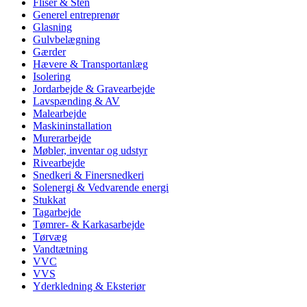
Fliser & Sten
Generel entreprenør
Glasning
Gulvbelægning
Gærder
Hævere & Transportanlæg
Isolering
Jordarbejde & Gravearbejde
Lavspænding & AV
Malearbejde
Maskininstallation
Murerarbejde
Møbler, inventar og udstyr
Rivearbejde
Snedkeri & Finersnedkeri
Solenergi & Vedvarende energi
Stukkat
Tagarbejde
Tømrer- & Karkasarbejde
Tørvæg
Vandtætning
VVC
VVS
Yderkledning & Eksteriør