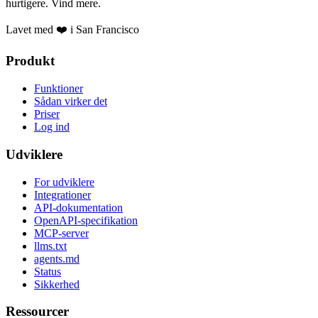
hurtigere. Vind mere.
Lavet med ❤️ i San Francisco
Produkt
Funktioner
Sådan virker det
Priser
Log ind
Udviklere
For udviklere
Integrationer
API-dokumentation
OpenAPI-specifikation
MCP-server
llms.txt
agents.md
Status
Sikkerhed
Ressourcer