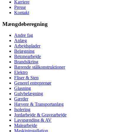
Karriere
Presse
Kontakt
Mængdeberegning
Andre fag
Anlæg
Arbejdsplader
Belægning
Betonearbejde
Brandsikring
Bærende stålkonstruktioner
Elektro
Fliser & Sten
Generel entreprenør
Glasning
Gulvbelægning
Gærder
Hævere & Transportanlæg
Isolering
Jordarbejde & Gravearbejde
Lavspænding & AV
Malearbejde
Maskininstallation