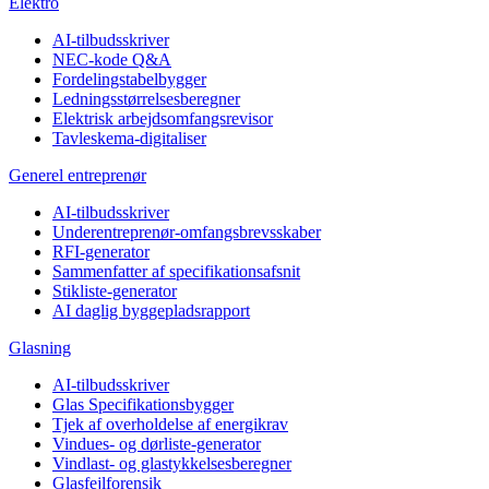
Elektro
AI-tilbudsskriver
NEC-kode Q&A
Fordelingstabelbygger
Ledningsstørrelsesberegner
Elektrisk arbejdsomfangsrevisor
Tavleskema-digitaliser
Generel entreprenør
AI-tilbudsskriver
Underentreprenør-omfangsbrevsskaber
RFI-generator
Sammenfatter af specifikationsafsnit
Stikliste-generator
AI daglig byggepladsrapport
Glasning
AI-tilbudsskriver
Glas Specifikationsbygger
Tjek af overholdelse af energikrav
Vindues- og dørliste-generator
Vindlast- og glastykkelsesberegner
Glasfejlforensik