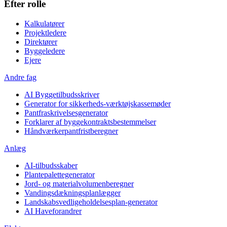
Efter rolle
Kalkulatører
Projektledere
Direktører
Byggeledere
Ejere
Andre fag
AI Byggetilbudsskriver
Generator for sikkerheds-værktøjskassemøder
Pantfraskrivelsesgenerator
Forklarer af byggekontraktsbestemmelser
Håndværkerpantfristberegner
Anlæg
AI-tilbudsskaber
Plantepalettegenerator
Jord- og materialvolumenberegner
Vandingsdækningsplanlægger
Landskabsvedligeholdelsesplan-generator
AI Haveforandrer