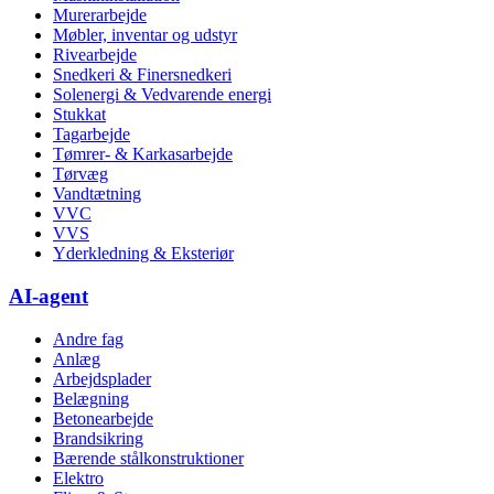
Murerarbejde
Møbler, inventar og udstyr
Rivearbejde
Snedkeri & Finersnedkeri
Solenergi & Vedvarende energi
Stukkat
Tagarbejde
Tømrer- & Karkasarbejde
Tørvæg
Vandtætning
VVC
VVS
Yderkledning & Eksteriør
AI-agent
Andre fag
Anlæg
Arbejdsplader
Belægning
Betonearbejde
Brandsikring
Bærende stålkonstruktioner
Elektro