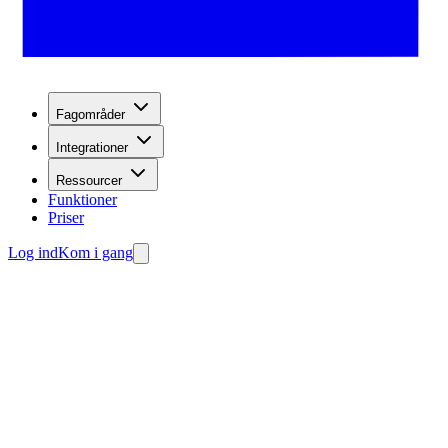
Fagområder
Integrationer
Ressourcer
Funktioner
Priser
Log ind
Kom i gang
d-generering.
 din agent gratis