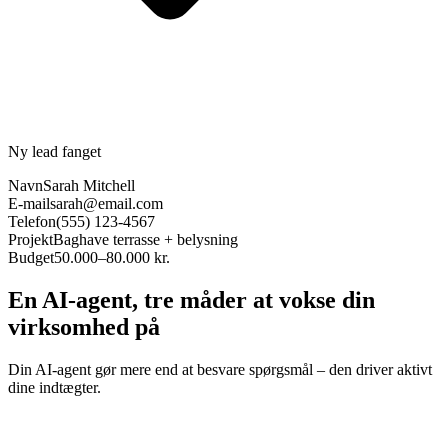
Ny lead fanget
Navn
Sarah Mitchell
E-mail
sarah@email.com
Telefon
(555) 123-4567
Projekt
Baghave terrasse + belysning
Budget
50.000–80.000 kr.
En AI-agent, tre måder at vokse din
virksomhed på
Din AI-agent gør mere end at besvare spørgsmål – den driver aktivt
dine indtægter.