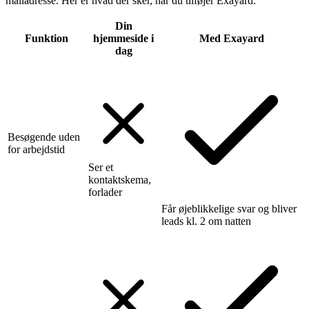
mailadresse. Her er hvad der sker, når du tilføjer Exayard.
Din
Funktion
hjemmeside i
Med Exayard
dag
Besøgende uden
for arbejdstid
Ser et
kontaktskema,
forlader
Får øjeblikkelige svar og bliver
leads kl. 2 om natten