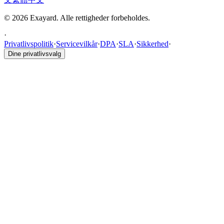
© 2026 Exayard. Alle rettigheder forbeholdes.
·
Privatlivspolitik
·
Servicevilkår
·
DPA
·
SLA
·
Sikkerhed
·
Dine privatlivsvalg