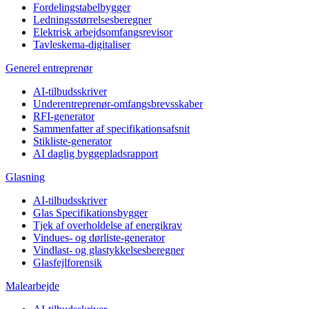
Fordelingstabelbygger
Ledningsstørrelsesberegner
Elektrisk arbejdsomfangsrevisor
Tavleskema-digitaliser
Generel entreprenør
AI-tilbudsskriver
Underentreprenør-omfangsbrevsskaber
RFI-generator
Sammenfatter af specifikationsafsnit
Stikliste-generator
AI daglig byggepladsrapport
Glasning
AI-tilbudsskriver
Glas Specifikationsbygger
Tjek af overholdelse af energikrav
Vindues- og dørliste-generator
Vindlast- og glastykkelsesberegner
Glasfejlforensik
Malearbejde