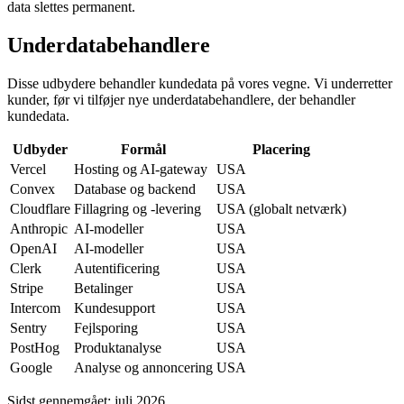
data slettes permanent.
Underdatabehandlere
Disse udbydere behandler kundedata på vores vegne. Vi underretter
kunder, før vi tilføjer nye underdatabehandlere, der behandler
kundedata.
Udbyder
Formål
Placering
Vercel
Hosting og AI-gateway
USA
Convex
Database og backend
USA
Cloudflare
Fillagring og -levering
USA (globalt netværk)
Anthropic
AI-modeller
USA
OpenAI
AI-modeller
USA
Clerk
Autentificering
USA
Stripe
Betalinger
USA
Intercom
Kundesupport
USA
Sentry
Fejlsporing
USA
PostHog
Produktanalyse
USA
Google
Analyse og annoncering
USA
Sidst gennemgået: juli 2026