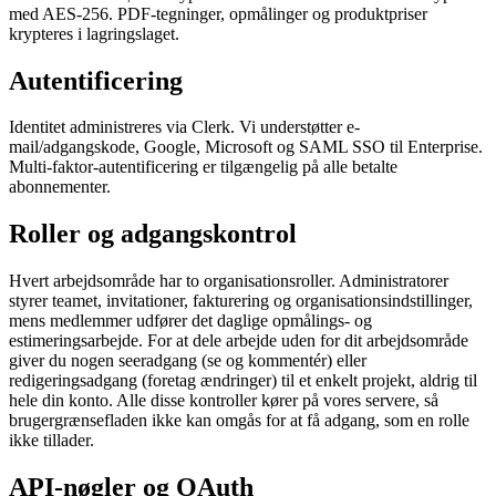
med AES-256. PDF-tegninger, opmålinger og produktpriser
krypteres i lagringslaget.
Autentificering
Identitet administreres via Clerk. Vi understøtter e-
mail/adgangskode, Google, Microsoft og SAML SSO til Enterprise.
Multi-faktor-autentificering er tilgængelig på alle betalte
abonnementer.
Roller og adgangskontrol
Hvert arbejdsområde har to organisationsroller. Administratorer
styrer teamet, invitationer, fakturering og organisationsindstillinger,
mens medlemmer udfører det daglige opmålings- og
estimeringsarbejde. For at dele arbejde uden for dit arbejdsområde
giver du nogen seeradgang (se og kommentér) eller
redigeringsadgang (foretag ændringer) til et enkelt projekt, aldrig til
hele din konto. Alle disse kontroller kører på vores servere, så
brugergrænsefladen ikke kan omgås for at få adgang, som en rolle
ikke tillader.
API-nøgler og OAuth