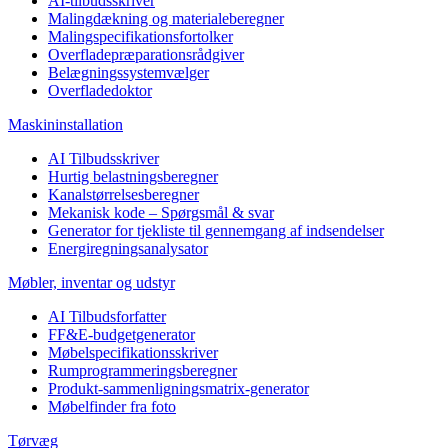
AI-tilbudsskriver
Malingdækning og materialeberegner
Malingspecifikationsfortolker
Overfladepræparationsrådgiver
Belægningssystemvælger
Overfladedoktor
Maskininstallation
AI Tilbudsskriver
Hurtig belastningsberegner
Kanalstørrelsesberegner
Mekanisk kode – Spørgsmål & svar
Generator for tjekliste til gennemgang af indsendelser
Energiregningsanalysator
Møbler, inventar og udstyr
AI Tilbudsforfatter
FF&E-budgetgenerator
Møbelspecifikationsskriver
Rumprogrammeringsberegner
Produkt-sammenligningsmatrix-generator
Møbelfinder fra foto
Tørvæg