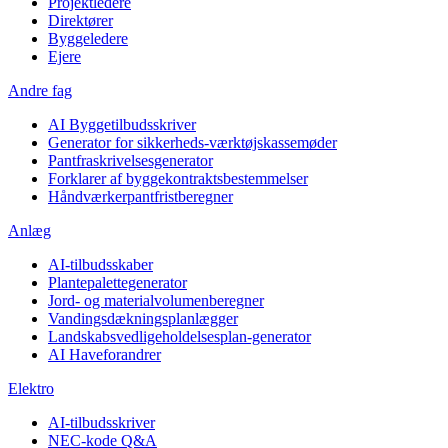
Projektledere
Direktører
Byggeledere
Ejere
Andre fag
AI Byggetilbudsskriver
Generator for sikkerheds-værktøjskassemøder
Pantfraskrivelsesgenerator
Forklarer af byggekontraktsbestemmelser
Håndværkerpantfristberegner
Anlæg
AI-tilbudsskaber
Plantepalettegenerator
Jord- og materialvolumenberegner
Vandingsdækningsplanlægger
Landskabsvedligeholdelsesplan-generator
AI Haveforandrer
Elektro
AI-tilbudsskriver
NEC-kode Q&A