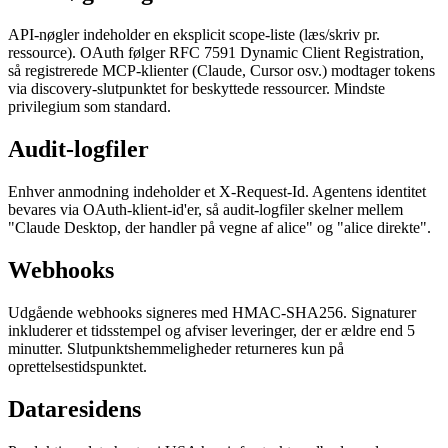
API-nøgler indeholder en eksplicit scope-liste (læs/skriv pr.
ressource). OAuth følger RFC 7591 Dynamic Client Registration,
så registrerede MCP-klienter (Claude, Cursor osv.) modtager tokens
via discovery-slutpunktet for beskyttede ressourcer. Mindste
privilegium som standard.
Audit-logfiler
Enhver anmodning indeholder et X-Request-Id. Agentens identitet
bevares via OAuth-klient-id'er, så audit-logfiler skelner mellem
"Claude Desktop, der handler på vegne af alice" og "alice direkte".
Webhooks
Udgående webhooks signeres med HMAC-SHA256. Signaturer
inkluderer et tidsstempel og afviser leveringer, der er ældre end 5
minutter. Slutpunktshemmeligheder returneres kun på
oprettelsestidspunktet.
Dataresidens