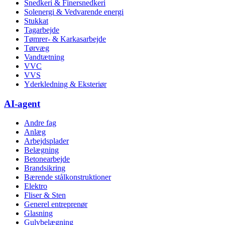
Snedkeri & Finersnedkeri
Solenergi & Vedvarende energi
Stukkat
Tagarbejde
Tømrer- & Karkasarbejde
Tørvæg
Vandtætning
VVC
VVS
Yderkledning & Eksteriør
AI-agent
Andre fag
Anlæg
Arbejdsplader
Belægning
Betonearbejde
Brandsikring
Bærende stålkonstruktioner
Elektro
Fliser & Sten
Generel entreprenør
Glasning
Gulvbelægning