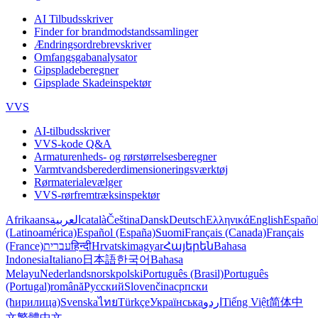
AI Tilbudsskriver
Finder for brandmodstandssamlinger
Ændringsordrebrevskriver
Omfangsgabanalysator
Gipspladeberegner
Gipsplade Skadeinspektør
VVS
AI-tilbudsskriver
VVS-kode Q&A
Armaturenheds- og rørstørrelsesberegner
Varmtvandsberederdimensioneringsværktøj
Rørmaterialevælger
VVS-rørfremtræksinspektør
Afrikaans
العربية
català
Čeština
Dansk
Deutsch
Ελληνικά
English
Españo
(Latinoamérica)
Español (España)
Suomi
Français (Canada)
Français
(France)
עברית
हिन्दी
Hrvatski
magyar
Հայերեն
Bahasa
Indonesia
Italiano
日本語
한국어
Bahasa
Melayu
Nederlands
norsk
polski
Português (Brasil)
Português
(Portugal)
română
Русский
Slovenčina
српски
(ћирилица)
Svenska
ไทย
Türkçe
Українська
اردو
Tiếng Việt
简体中
文
繁體中文