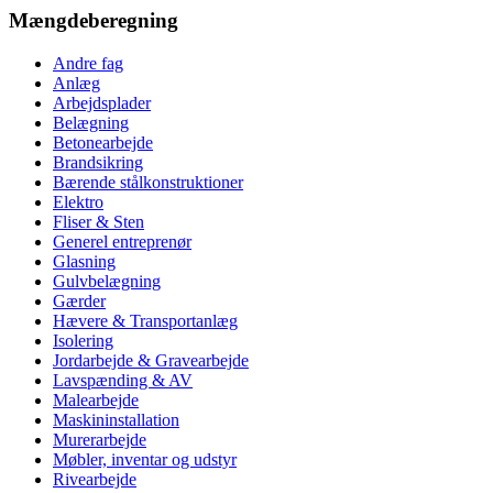
Mængdeberegning
Andre fag
Anlæg
Arbejdsplader
Belægning
Betonearbejde
Brandsikring
Bærende stålkonstruktioner
Elektro
Fliser & Sten
Generel entreprenør
Glasning
Gulvbelægning
Gærder
Hævere & Transportanlæg
Isolering
Jordarbejde & Gravearbejde
Lavspænding & AV
Malearbejde
Maskininstallation
Murerarbejde
Møbler, inventar og udstyr
Rivearbejde