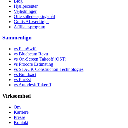
Blog
Hjælpecenter
Vejledninger
Ofte stillede spørgsmål
Gratis AI-værktøjer
Affiliate-program
Sammenlign
vs PlanSwift
vs Bluebeam Revu
vs On-Screen Takeoff (OST)
vs Procore Estimating
vs STACK Construction Technologies
vs Buildxact
vs ProEst
vs Autodesk Takeoff
Virksomhed
Om
Karriere
Presse
Kontakt