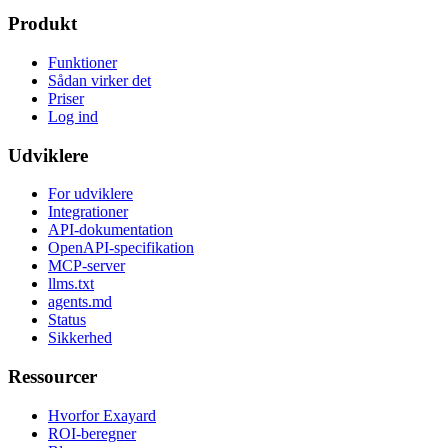
Produkt
Funktioner
Sådan virker det
Priser
Log ind
Udviklere
For udviklere
Integrationer
API-dokumentation
OpenAPI-specifikation
MCP-server
llms.txt
agents.md
Status
Sikkerhed
Ressourcer
Hvorfor Exayard
ROI-beregner