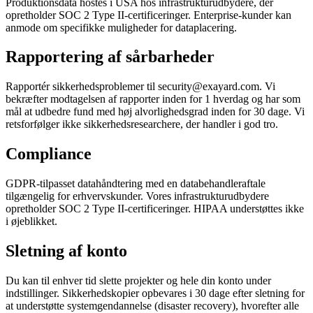
Produktionsdata hostes i USA hos infrastrukturudbydere, der
opretholder SOC 2 Type II-certificeringer. Enterprise-kunder kan
anmode om specifikke muligheder for dataplacering.
Rapportering af sårbarheder
Rapportér sikkerhedsproblemer til security@exayard.com. Vi
bekræfter modtagelsen af rapporter inden for 1 hverdag og har som
mål at udbedre fund med høj alvorlighedsgrad inden for 30 dage. Vi
retsforfølger ikke sikkerhedsresearchere, der handler i god tro.
Compliance
GDPR-tilpasset datahåndtering med en databehandleraftale
tilgængelig for erhvervskunder. Vores infrastrukturudbydere
opretholder SOC 2 Type II-certificeringer. HIPAA understøttes ikke
i øjeblikket.
Sletning af konto
Du kan til enhver tid slette projekter og hele din konto under
indstillinger. Sikkerhedskopier opbevares i 30 dage efter sletning for
at understøtte systemgendannelse (disaster recovery), hvorefter alle