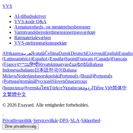
VVS
AI-tilbudsskriver
VVS-kode Q&A
Armaturenheds- og rørstørrelsesberegner
Varmtvandsberederdimensioneringsværktøj
Rørmaterialevælger
VVS-rørfremtræksinspektør
Afrikaans
العربية
català
Čeština
Dansk
Deutsch
Ελληνικά
English
Españo
(Latinoamérica)
Español (España)
Suomi
Français (Canada)
Français
(France)
עברית
हिन्दी
Hrvatski
magyar
Հայերեն
Bahasa
Indonesia
Italiano
日本語
한국어
Bahasa
Melayu
Nederlands
norsk
polski
Português (Brasil)
Português
(Portugal)
română
Русский
Slovenčina
српски
(ћирилица)
Svenska
ไทย
Türkçe
Українська
اردو
Tiếng Việt
简体中
文
繁體中文
© 2026 Exayard. Alle rettigheder forbeholdes.
·
Privatlivspolitik
·
Servicevilkår
·
DPA
·
SLA
·
Sikkerhed
·
Dine privatlivsvalg