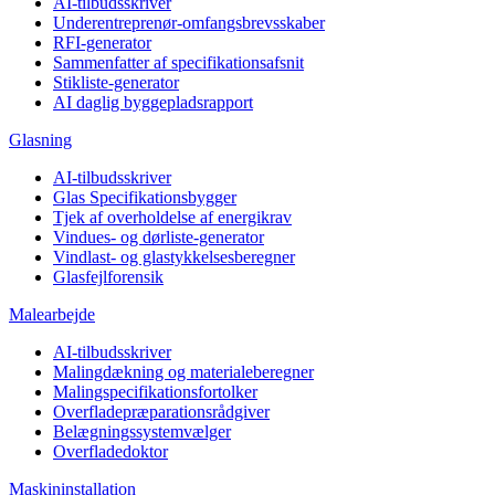
AI-tilbudsskriver
Underentreprenør-omfangsbrevsskaber
RFI-generator
Sammenfatter af specifikationsafsnit
Stikliste-generator
AI daglig byggepladsrapport
Glasning
AI-tilbudsskriver
Glas Specifikationsbygger
Tjek af overholdelse af energikrav
Vindues- og dørliste-generator
Vindlast- og glastykkelsesberegner
Glasfejlforensik
Malearbejde
AI-tilbudsskriver
Malingdækning og materialeberegner
Malingspecifikationsfortolker
Overfladepræparationsrådgiver
Belægningssystemvælger
Overfladedoktor
Maskininstallation