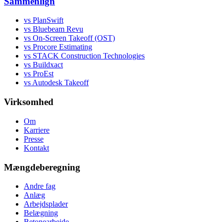
Sammenlign
vs PlanSwift
vs Bluebeam Revu
vs On-Screen Takeoff (OST)
vs Procore Estimating
vs STACK Construction Technologies
vs Buildxact
vs ProEst
vs Autodesk Takeoff
Virksomhed
Om
Karriere
Presse
Kontakt
Mængdeberegning
Andre fag
Anlæg
Arbejdsplader
Belægning
Betonearbejde