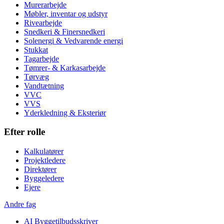
Murerarbejde
Møbler, inventar og udstyr
Rivearbejde
Snedkeri & Finersnedkeri
Solenergi & Vedvarende energi
Stukkat
Tagarbejde
Tømrer- & Karkasarbejde
Tørvæg
Vandtætning
VVC
VVS
Yderkledning & Eksteriør
Efter rolle
Kalkulatører
Projektledere
Direktører
Byggeledere
Ejere
Andre fag
AI Byggetilbudsskriver