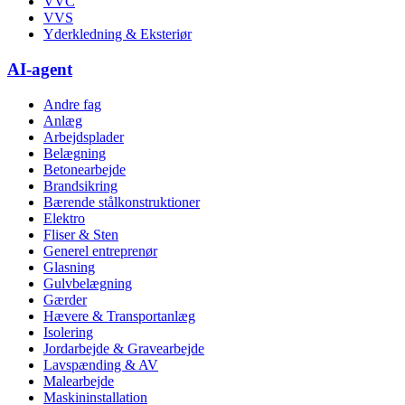
VVC
VVS
Yderkledning & Eksteriør
AI-agent
Andre fag
Anlæg
Arbejdsplader
Belægning
Betonearbejde
Brandsikring
Bærende stålkonstruktioner
Elektro
Fliser & Sten
Generel entreprenør
Glasning
Gulvbelægning
Gærder
Hævere & Transportanlæg
Isolering
Jordarbejde & Gravearbejde
Lavspænding & AV
Malearbejde
Maskininstallation