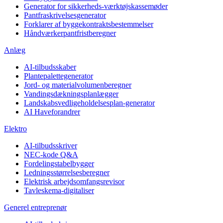
Generator for sikkerheds-værktøjskassemøder
Pantfraskrivelsesgenerator
Forklarer af byggekontraktsbestemmelser
Håndværkerpantfristberegner
Anlæg
AI-tilbudsskaber
Plantepalettegenerator
Jord- og materialvolumenberegner
Vandingsdækningsplanlægger
Landskabsvedligeholdelsesplan-generator
AI Haveforandrer
Elektro
AI-tilbudsskriver
NEC-kode Q&A
Fordelingstabelbygger
Ledningsstørrelsesberegner
Elektrisk arbejdsomfangsrevisor
Tavleskema-digitaliser
Generel entreprenør