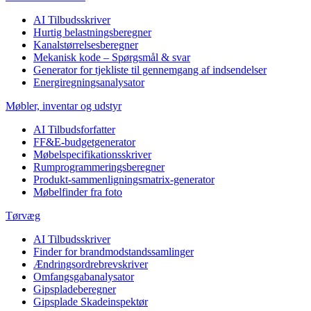
AI Tilbudsskriver
Hurtig belastningsberegner
Kanalstørrelsesberegner
Mekanisk kode – Spørgsmål & svar
Generator for tjekliste til gennemgang af indsendelser
Energiregningsanalysator
Møbler, inventar og udstyr
AI Tilbudsforfatter
FF&E-budgetgenerator
Møbelspecifikationsskriver
Rumprogrammeringsberegner
Produkt-sammenligningsmatrix-generator
Møbelfinder fra foto
Tørvæg
AI Tilbudsskriver
Finder for brandmodstandssamlinger
Ændringsordrebrevskriver
Omfangsgabanalysator
Gipspladeberegner
Gipsplade Skadeinspektør