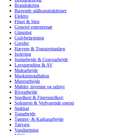
Brandsikring
Bærende stålkonstruktioner
Elektro
Fliser & Sten
Generel entreprenør
Glasning
Gulvbelægning
Gærder
Hævere & Transportanlæg
Isolering
Jordarbejde & Gravearbejde
Lavspænding & AV
Malearbejde
Maskininstallation
Murerarbejde
Møbler, inventar og udstyr
Rivearbejde
Snedkeri & Finersnedkeri
Solenergi & Vedvarende energi
Stukkat
Tagarbejde
Tømrer- & Karkasarbejde
Tørvæg
Vandtætning