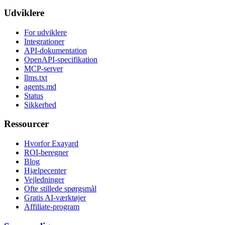
Udviklere
For udviklere
Integrationer
API-dokumentation
OpenAPI-specifikation
MCP-server
llms.txt
agents.md
Status
Sikkerhed
Ressourcer
Hvorfor Exayard
ROI-beregner
Blog
Hjælpecenter
Vejledninger
Ofte stillede spørgsmål
Gratis AI-værktøjer
Affiliate-program