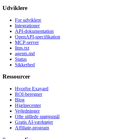
Udviklere
For udviklere
Integrationer
API-dokumentation
OpenAPI-specifikation
MCP-server
llms.txt
agents.md
Status
Sikkerhed
Ressourcer
Hvorfor Exayard
ROI-beregner
Blog
Hjælpecenter
Vejledninger
Ofte stillede spørgsmål
Gratis AI-værktøjer
Affiliate-program