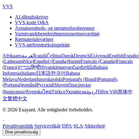
VVS
AI-tilbudsskriver
VVS-kode Q&A
Armaturenheds- og rørstørrelsesberegner
Varmtvandsberederdimensioneringsværktøj
Rørmaterialevælger
VVS-rørfremtræksinspektør
Afrikaans
العربية
català
Čeština
Dansk
Deutsch
Ελληνικά
English
Españo
(Latinoamérica)
Español (España)
Suomi
Français (Canada)
Français
(France)
עברית
हिन्दी
Hrvatski
magyar
Հայերեն
Bahasa
Indonesia
Italiano
日本語
한국어
Bahasa
Melayu
Nederlands
norsk
polski
Português (Brasil)
Português
(Portugal)
română
Русский
Slovenčina
српски
(ћирилица)
Svenska
ไทย
Türkçe
Українська
اردو
Tiếng Việt
简体中
文
繁體中文
© 2026 Exayard. Alle rettigheder forbeholdes.
·
Privatlivspolitik
·
Servicevilkår
·
DPA
·
SLA
·
Sikkerhed
·
Dine privatlivsvalg