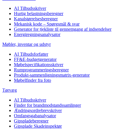
AI Tilbudsskriver
Hurtig belastningsberegner
Kanalstørrelsesberegner
Mekanisk kode – Spørgsmål & svar
Generator for tjekliste til gennemgang af indsendelser
Energiregningsanalysator
Møbler, inventar og udstyr
AI Tilbudsforfatter
FF&E-budgetgenerator
Møbelspecifikationsskriver
Rumprogrammeringsberegner
Produkt-sammenligningsmatrix-generator
Møbelfinder fra foto
Tørvæg
AI Tilbudsskriver
Finder for brandmodstandssamlinger
Ændringsordrebrevskriver
Omfangsgabanalysator
Gipspladeberegner
Gipsplade Skadeinspektør