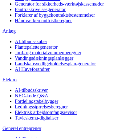
Generator for sikkerheds-værktøjskassemøder
Pantfraskrivelsesgenerator
Forklarer af byggekontraktsbestemmelser
Håndværkerpantfristberegner
Anlæg
AI-tilbudsskaber
Plantepalettegenerator
Jord- og materialvolumenberegner
Vandingsdækningsplanlægger
Landskabsvedligeholdelsesplan-generator
AI Haveforandrer
Elektro
AI-tilbudsskriver
NEC-kode Q&A
Fordelingstabelbygger
Ledningsstørrelsesberegner
Elektrisk arbejdsomfangsrevisor
Tavleskema-digitaliser
Generel entreprenør