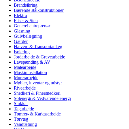
Brandsikring
Bærende stålkonstruktioner
Elektro
Fliser & Sten
Generel entreprenør
Glasning
Gulvbelægning
Gærder
Hævere & Transportanlæg
Isolering
Jordarbejde & Gravearbejde
Lavspænding & AV
Malearbejde
Maskininstallation
Murerarbejde
Møbler, inventar og udstyr
Rivearbejde
Snedkeri & Finersnedkeri
Solenergi & Vedvarende energi
Stukkat
Tagarbejde
Tømrer- & Karkasarbejde
Tørvæg
Vandtætning