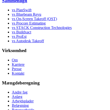
Sammenlign
vs PlanSwift
vs Bluebeam Revu
vs On-Screen Takeoff (OST)
vs Procore Estimating
vs STACK Construction Technologies
vs Buildxact
vs ProEst
vs Autodesk Takeoff
Virksomhed
Om
Karriere
Presse
Kontakt
Mængdeberegning
Andre fag
Anlæg
Arbejdsplader
Belægning
Betonearbejde