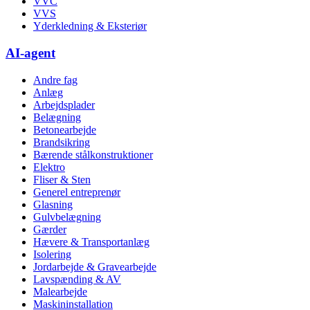
VVC
VVS
Yderkledning & Eksteriør
AI-agent
Andre fag
Anlæg
Arbejdsplader
Belægning
Betonearbejde
Brandsikring
Bærende stålkonstruktioner
Elektro
Fliser & Sten
Generel entreprenør
Glasning
Gulvbelægning
Gærder
Hævere & Transportanlæg
Isolering
Jordarbejde & Gravearbejde
Lavspænding & AV
Malearbejde
Maskininstallation