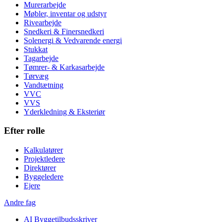
Murerarbejde
Møbler, inventar og udstyr
Rivearbejde
Snedkeri & Finersnedkeri
Solenergi & Vedvarende energi
Stukkat
Tagarbejde
Tømrer- & Karkasarbejde
Tørvæg
Vandtætning
VVC
VVS
Yderkledning & Eksteriør
Efter rolle
Kalkulatører
Projektledere
Direktører
Byggeledere
Ejere
Andre fag
AI Byggetilbudsskriver