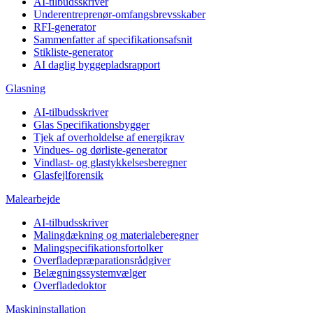
AI-tilbudsskriver
Underentreprenør-omfangsbrevsskaber
RFI-generator
Sammenfatter af specifikationsafsnit
Stikliste-generator
AI daglig byggepladsrapport
Glasning
AI-tilbudsskriver
Glas Specifikationsbygger
Tjek af overholdelse af energikrav
Vindues- og dørliste-generator
Vindlast- og glastykkelsesberegner
Glasfejlforensik
Malearbejde
AI-tilbudsskriver
Malingdækning og materialeberegner
Malingspecifikationsfortolker
Overfladepræparationsrådgiver
Belægningssystemvælger
Overfladedoktor
Maskininstallation