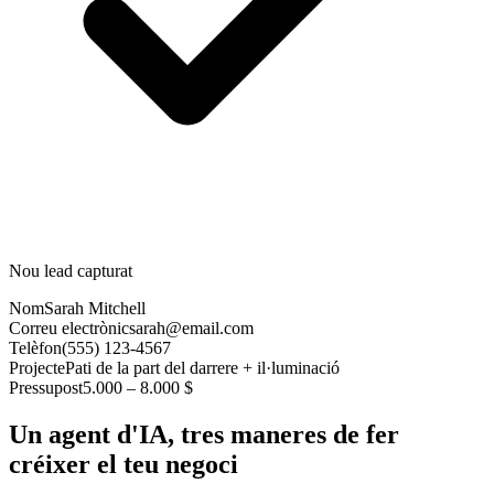
Nou lead capturat
Nom
Sarah Mitchell
Correu electrònic
sarah@email.com
Telèfon
(555) 123-4567
Projecte
Pati de la part del darrere + il·luminació
Pressupost
5.000 – 8.000 $
Un agent d'IA, tres maneres de fer
créixer el teu negoci