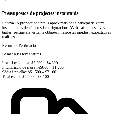
Pressupostos de projectes instantanis
La teva IA proporciona preus aproximats per a cablejat de xarxa,
instal·lacions de càmeres i configuracions AV basats en les teves
tarifes, perquè els visitants obtinguin respostes ràpides i expectatives
realistes.
Resum de l'estimació
Basat en les teves tarifes
Instal·lació de pati
$3.200 – $4.800
Il·luminació de paisatge
$800 – $1.200
Sòdia i nivellació
$1.500 – $2.100
Total estimat
$5.500 – $8.100