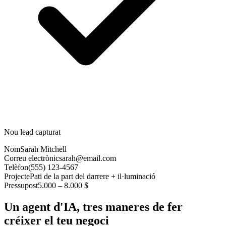
Nou lead capturat
Nom
Sarah Mitchell
Correu electrònic
sarah@email.com
Telèfon
(555) 123-4567
Projecte
Pati de la part del darrere + il·luminació
Pressupost
5.000 – 8.000 $
Un agent d'IA, tres maneres de fer
créixer el teu negoci