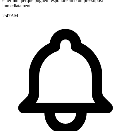
el termini perquè pugueu respondre amb un pressupost
immediatament.
2:47
AM