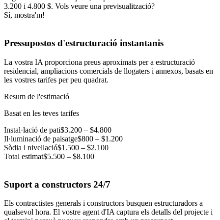
3.200 i 4.800 $. Vols veure una previsualització?
Sí, mostra'm!
Pressupostos d'estructuració instantanis
La vostra IA proporciona preus aproximats per a estructuració
residencial, ampliacions comercials de llogaters i annexos, basats en
les vostres tarifes per peu quadrat.
Resum de l'estimació
Basat en les teves tarifes
Instal·lació de pati
$3.200 – $4.800
Il·luminació de paisatge
$800 – $1.200
Sòdia i nivellació
$1.500 – $2.100
Total estimat
$5.500 – $8.100
Suport a constructors 24/7
Els contractistes generals i constructors busquen estructuradors a
qualsevol hora. El vostre agent d'IA captura els detalls del projecte i