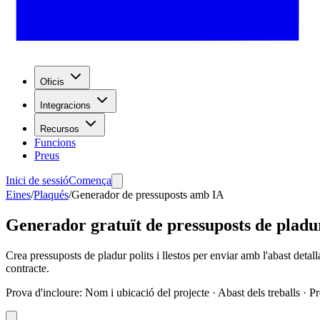
Oficis
Integracions
Recursos
Funcions
Preus
Inici de sessió
Comença
Eines
/
Plaqués
/
Generador de pressuposts amb IA
Generador gratuït de pressuposts de pladu
Crea pressuposts de pladur polits i llestos per enviar amb l'abast detalla
contracte.
Prova d'incloure
:
Nom i ubicació del projecte · Abast dels treballs · 