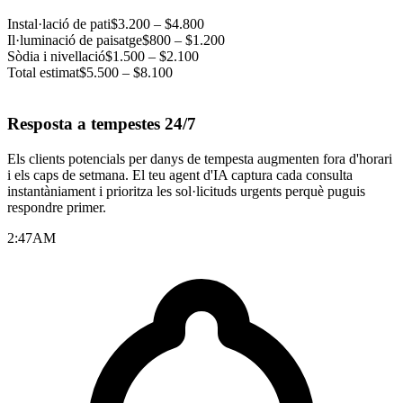
Instal·lació de pati
$3.200 – $4.800
Il·luminació de paisatge
$800 – $1.200
Sòdia i nivellació
$1.500 – $2.100
Total estimat
$5.500 – $8.100
Resposta a tempestes 24/7
Els clients potencials per danys de tempesta augmenten fora d'horari
i els caps de setmana. El teu agent d'IA captura cada consulta
instantàniament i prioritza les sol·licituds urgents perquè puguis
respondre primer.
2:47
AM