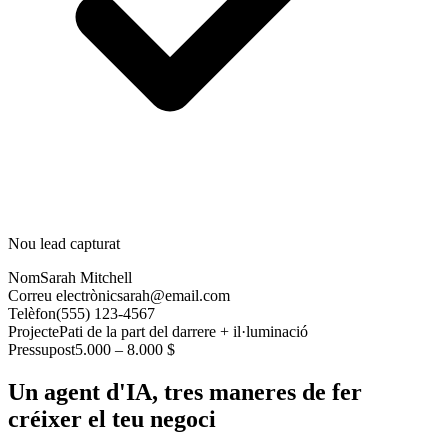
Nou lead capturat
Nom
Sarah Mitchell
Correu electrònic
sarah@email.com
Telèfon
(555) 123-4567
Projecte
Pati de la part del darrere + il·luminació
Pressupost
5.000 – 8.000 $
Un agent d'IA, tres maneres de fer
créixer el teu negoci