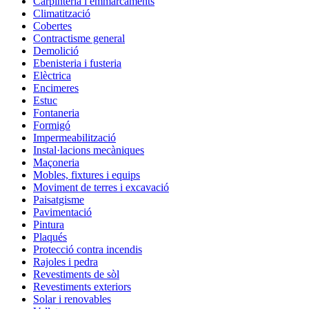
Carpinteria i emmarcaments
Climatització
Cobertes
Contractisme general
Demolició
Ebenisteria i fusteria
Elèctrica
Encimeres
Estuc
Fontaneria
Formigó
Impermeabilització
Instal·lacions mecàniques
Maçoneria
Mobles, fixtures i equips
Moviment de terres i excavació
Paisatgisme
Pavimentació
Pintura
Plaqués
Protecció contra incendis
Rajoles i pedra
Revestiments de sòl
Revestiments exteriors
Solar i renovables