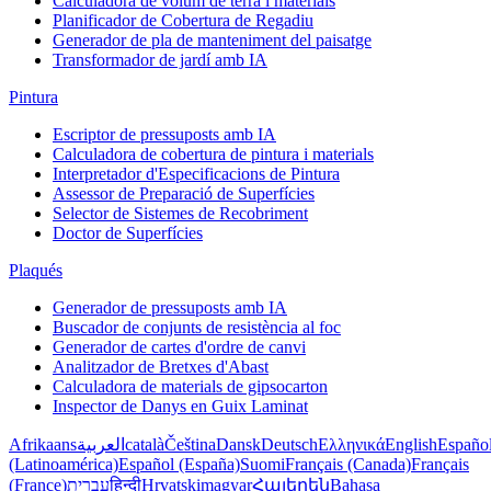
Calculadora de volum de terra i materials
Planificador de Cobertura de Regadiu
Generador de pla de manteniment del paisatge
Transformador de jardí amb IA
Pintura
Escriptor de pressuposts amb IA
Calculadora de cobertura de pintura i materials
Interpretador d'Especificacions de Pintura
Assessor de Preparació de Superfícies
Selector de Sistemes de Recobriment
Doctor de Superfícies
Plaqués
Generador de pressuposts amb IA
Buscador de conjunts de resistència al foc
Generador de cartes d'ordre de canvi
Analitzador de Bretxes d'Abast
Calculadora de materials de gipsocarton
Inspector de Danys en Guix Laminat
Afrikaans
العربية
català
Čeština
Dansk
Deutsch
Ελληνικά
English
Españo
(Latinoamérica)
Español (España)
Suomi
Français (Canada)
Français
(France)
עברית
हिन्दी
Hrvatski
magyar
Հայերեն
Bahasa