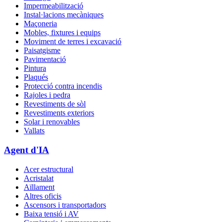
Impermeabilització
Instal·lacions mecàniques
Maçoneria
Mobles, fixtures i equips
Moviment de terres i excavació
Paisatgisme
Pavimentació
Pintura
Plaqués
Protecció contra incendis
Rajoles i pedra
Revestiments de sòl
Revestiments exteriors
Solar i renovables
Vallats
Agent d'IA
Acer estructural
Acristalat
Aïllament
Altres oficis
Ascensors i transportadors
Baixa tensió i AV