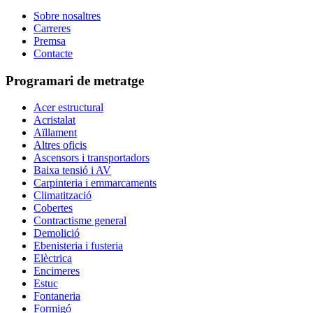
Sobre nosaltres
Carreres
Premsa
Contacte
Programari de metratge
Acer estructural
Acristalat
Aïllament
Altres oficis
Ascensors i transportadors
Baixa tensió i AV
Carpinteria i emmarcaments
Climatització
Cobertes
Contractisme general
Demolició
Ebenisteria i fusteria
Elèctrica
Encimeres
Estuc
Fontaneria
Formigó