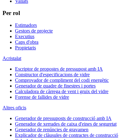
Vallats
Per rol
Estimadors
Gestors de projecte
Executius
Caps d'obra
Propietaris
Acristalat
Escriptor de propostes de pressupost amb IA
Constructor d'especificacions de vidre
Comprovador de compliment del codi energètic
Generador de quadre de finestres i portes
Calculadora de càrrega de vent i gruix del vidre
Forense de fallides de vidre
Altres oficis
Generador de pressuposts de construcció amb IA
Generador de xerrades de caixa d'eines de seguretat
Generador de renúncies de gravamen
Explicador de clàusules de contractes de construcció