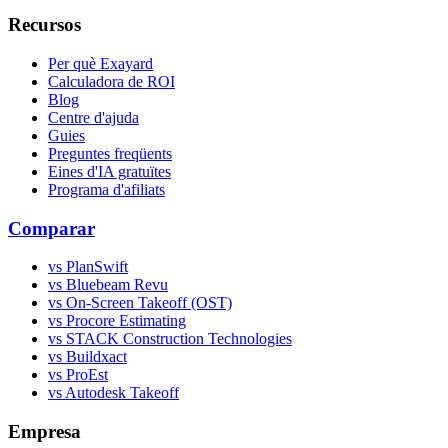
Recursos
Per què Exayard
Calculadora de ROI
Blog
Centre d'ajuda
Guies
Preguntes freqüents
Eines d'IA gratuïtes
Programa d'afiliats
Comparar
vs PlanSwift
vs Bluebeam Revu
vs On-Screen Takeoff (OST)
vs Procore Estimating
vs STACK Construction Technologies
vs Buildxact
vs ProEst
vs Autodesk Takeoff
Empresa