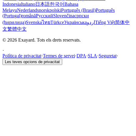
Indonesia
Italiano
日本語
한국어
Bahasa
Melayu
Nederlands
norsk
polski
Português (Brasil)
Português
(Portugal)
română
Русский
Slovenčina
српски
(ћирилица)
Svenska
ไทย
Türkçe
Українська
اردو
Tiếng Việt
简体中
文
繁體中文
© 2026 Exayard. Tots els drets reservats.
·
Política de privacitat
·
Termes de servei
·
DPA
·
SLA
·
Seguretat
·
Les teves opcions de privacitat