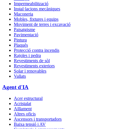
Impermeabilització
Instal·lacions mecàniques
Maçoneria
Mobles, fixtures i equips
Moviment de terres i excavació
Paisatgisme
Pavimentació
Pintura
Plaqués
Protecció contra incendis
Rajoles i pedra
Revestiments de sòl
Revestiments exteriors
Solar i renovables
Vallats
Agent d'IA
Acer estructural
Acristalat
Aïllament
Altres oficis
Ascensors i transportadors
Baixa tensió i AV