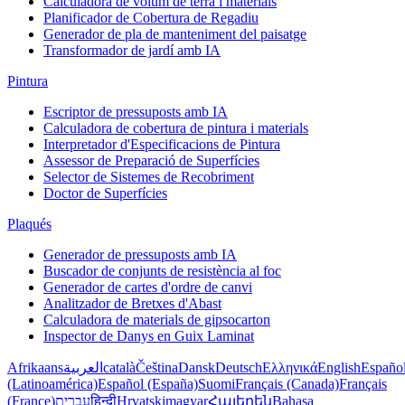
Calculadora de volum de terra i materials
Planificador de Cobertura de Regadiu
Generador de pla de manteniment del paisatge
Transformador de jardí amb IA
Pintura
Escriptor de pressuposts amb IA
Calculadora de cobertura de pintura i materials
Interpretador d'Especificacions de Pintura
Assessor de Preparació de Superfícies
Selector de Sistemes de Recobriment
Doctor de Superfícies
Plaqués
Generador de pressuposts amb IA
Buscador de conjunts de resistència al foc
Generador de cartes d'ordre de canvi
Analitzador de Bretxes d'Abast
Calculadora de materials de gipsocarton
Inspector de Danys en Guix Laminat
Afrikaans
العربية
català
Čeština
Dansk
Deutsch
Ελληνικά
English
Españo
(Latinoamérica)
Español (España)
Suomi
Français (Canada)
Français
(France)
עברית
हिन्दी
Hrvatski
magyar
Հայերեն
Bahasa