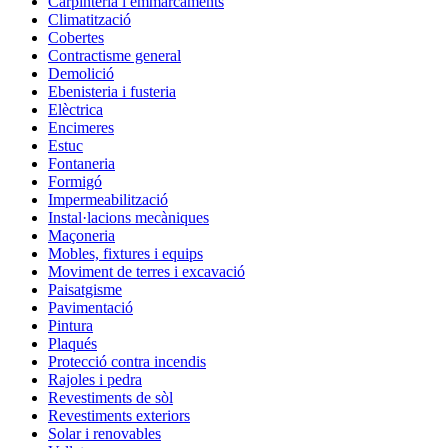
Carpinteria i emmarcaments
Climatització
Cobertes
Contractisme general
Demolició
Ebenisteria i fusteria
Elèctrica
Encimeres
Estuc
Fontaneria
Formigó
Impermeabilització
Instal·lacions mecàniques
Maçoneria
Mobles, fixtures i equips
Moviment de terres i excavació
Paisatgisme
Pavimentació
Pintura
Plaqués
Protecció contra incendis
Rajoles i pedra
Revestiments de sòl
Revestiments exteriors
Solar i renovables