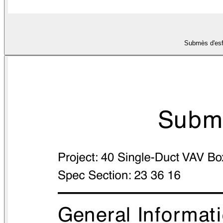
Submès d'esfri