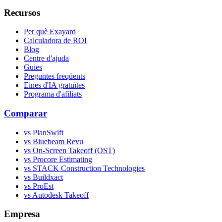
Recursos
Per què Exayard
Calculadora de ROI
Blog
Centre d'ajuda
Guies
Preguntes freqüents
Eines d'IA gratuïtes
Programa d'afiliats
Comparar
vs PlanSwift
vs Bluebeam Revu
vs On-Screen Takeoff (OST)
vs Procore Estimating
vs STACK Construction Technologies
vs Buildxact
vs ProEst
vs Autodesk Takeoff
Empresa