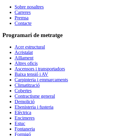
Sobre nosaltres
Carreres
Premsa
Contacte
Programari de metratge
Acer estructural
Acristalat
Aïllament
Altres oficis
Ascensors i transportadors
Baixa tensió i AV
Carpinteria i emmarcaments
Climatització
Cobertes
Contractisme general
Demolició
Ebenisteria i fusteria
Elèctrica
Encimeres
Estuc
Fontaneria
Formigó