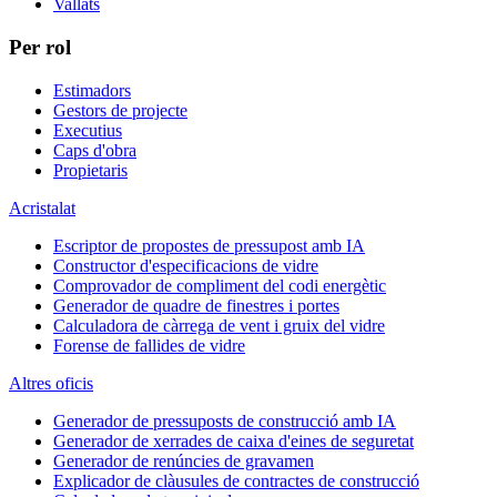
Vallats
Per rol
Estimadors
Gestors de projecte
Executius
Caps d'obra
Propietaris
Acristalat
Escriptor de propostes de pressupost amb IA
Constructor d'especificacions de vidre
Comprovador de compliment del codi energètic
Generador de quadre de finestres i portes
Calculadora de càrrega de vent i gruix del vidre
Forense de fallides de vidre
Altres oficis
Generador de pressuposts de construcció amb IA
Generador de xerrades de caixa d'eines de seguretat
Generador de renúncies de gravamen
Explicador de clàusules de contractes de construcció