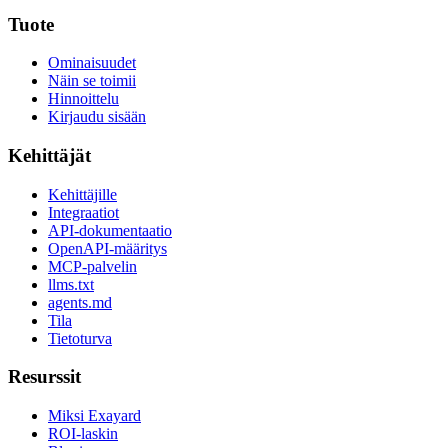
Tuote
Ominaisuudet
Näin se toimii
Hinnoittelu
Kirjaudu sisään
Kehittäjät
Kehittäjille
Integraatiot
API-dokumentaatio
OpenAPI-määritys
MCP-palvelin
llms.txt
agents.md
Tila
Tietoturva
Resurssit
Miksi Exayard
ROI-laskin