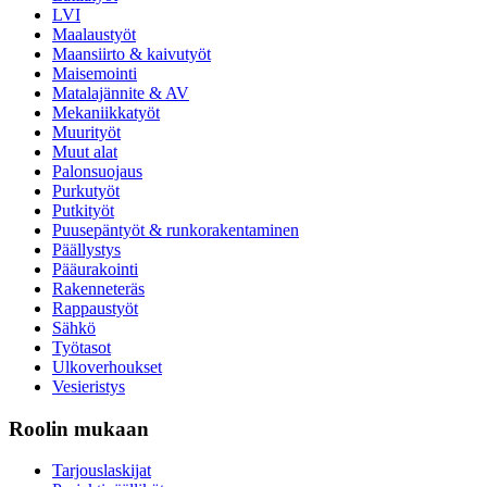
LVI
Maalaustyöt
Maansiirto & kaivutyöt
Maisemointi
Matalajännite & AV
Mekaniikkatyöt
Muurityöt
Muut alat
Palonsuojaus
Purkutyöt
Putkityöt
Puusepäntyöt & runkorakentaminen
Päällystys
Pääurakointi
Rakenneteräs
Rappaustyöt
Sähkö
Työtasot
Ulkoverhoukset
Vesieristys
Roolin mukaan
Tarjouslaskijat