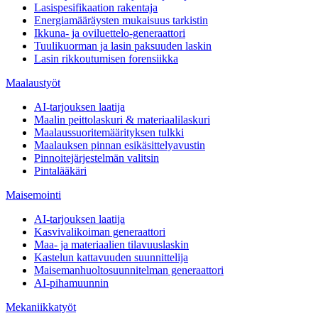
Lasispesifikaation rakentaja
Energiamääräysten mukaisuus tarkistin
Ikkuna- ja oviluettelo-generaattori
Tuulikuorman ja lasin paksuuden laskin
Lasin rikkoutumisen forensiikka
Maalaustyöt
AI-tarjouksen laatija
Maalin peittolaskuri & materiaalilaskuri
Maalaussuoritemäärityksen tulkki
Maalauksen pinnan esikäsittelyavustin
Pinnoitejärjestelmän valitsin
Pintalääkäri
Maisemointi
AI-tarjouksen laatija
Kasvivalikoiman generaattori
Maa- ja materiaalien tilavuuslaskin
Kastelun kattavuuden suunnittelija
Maisemanhuoltosuunnitelman generaattori
AI-pihamuunnin
Mekaniikkatyöt