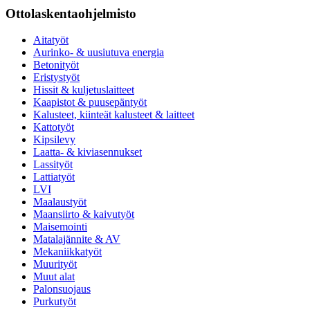
Ottolaskentaohjelmisto
Aitatyöt
Aurinko- & uusiutuva energia
Betonityöt
Eristystyöt
Hissit & kuljetuslaitteet
Kaapistot & puusepäntyöt
Kalusteet, kiinteät kalusteet & laitteet
Kattotyöt
Kipsilevy
Laatta- & kiviasennukset
Lassityöt
Lattiatyöt
LVI
Maalaustyöt
Maansiirto & kaivutyöt
Maisemointi
Matalajännite & AV
Mekaniikkatyöt
Muurityöt
Muut alat
Palonsuojaus
Purkutyöt