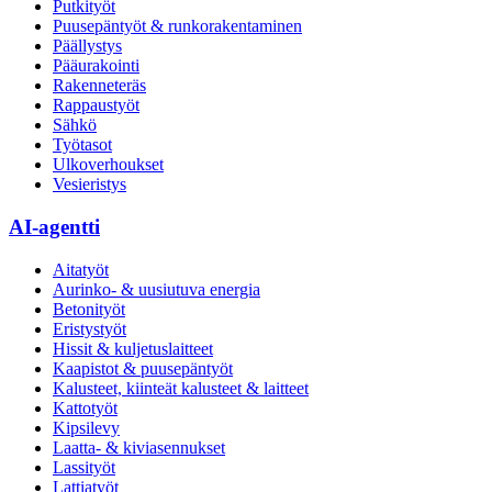
Putkityöt
Puusepäntyöt & runkorakentaminen
Päällystys
Pääurakointi
Rakenneteräs
Rappaustyöt
Sähkö
Työtasot
Ulkoverhoukset
Vesieristys
AI-agentti
Aitatyöt
Aurinko- & uusiutuva energia
Betonityöt
Eristystyöt
Hissit & kuljetuslaitteet
Kaapistot & puusepäntyöt
Kalusteet, kiinteät kalusteet & laitteet
Kattotyöt
Kipsilevy
Laatta- & kiviasennukset
Lassityöt
Lattiatyöt