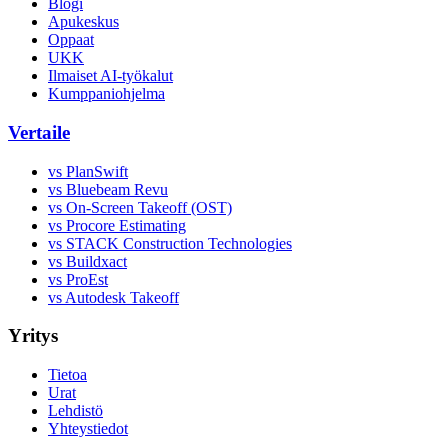
Blogi
Apukeskus
Oppaat
UKK
Ilmaiset AI-työkalut
Kumppaniohjelma
Vertaile
vs PlanSwift
vs Bluebeam Revu
vs On-Screen Takeoff (OST)
vs Procore Estimating
vs STACK Construction Technologies
vs Buildxact
vs ProEst
vs Autodesk Takeoff
Yritys
Tietoa
Urat
Lehdistö
Yhteystiedot