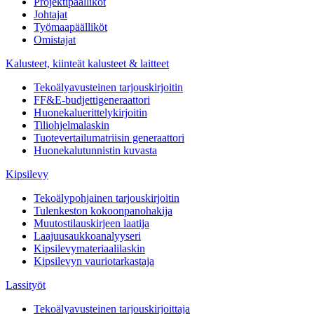
Projektipäälliköt
Johtajat
Työmaapäälliköt
Omistajat
Kalusteet, kiinteät kalusteet & laitteet
Tekoälyavusteinen tarjouskirjoitin
FF&E-budjettigeneraattori
Huonekaluerittelykirjoitin
Tiliohjelmalaskin
Tuotevertailumatriisin generaattori
Huonekalutunnistin kuvasta
Kipsilevy
Tekoälypohjainen tarjouskirjoitin
Tulenkeston kokoonpanohakija
Muutostilauskirjeen laatija
Laajuusaukkoanalyyseri
Kipsilevymateriaalilaskin
Kipsilevyn vauriotarkastaja
Lassityöt
Tekoälyavusteinen tarjouskirjoittaja