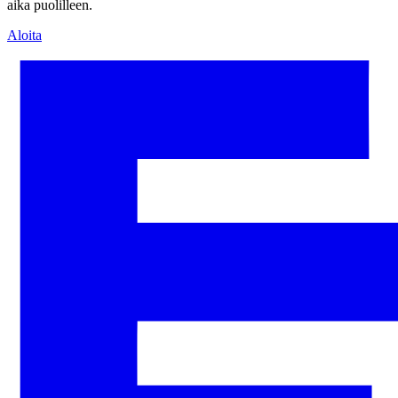
aika puolilleen.
Aloita