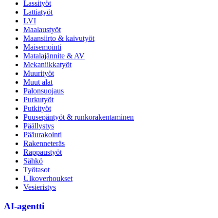
Lassityöt
Lattiatyöt
LVI
Maalaustyöt
Maansiirto & kaivutyöt
Maisemointi
Matalajännite & AV
Mekaniikkatyöt
Muurityöt
Muut alat
Palonsuojaus
Purkutyöt
Putkityöt
Puusepäntyöt & runkorakentaminen
Päällystys
Pääurakointi
Rakenneteräs
Rappaustyöt
Sähkö
Työtasot
Ulkoverhoukset
Vesieristys
AI-agentti