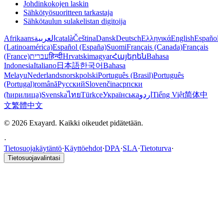
Johdinkokojen laskin
Sähkötyösuoritteen tarkastaja
Sähkötaulun sulakelistan digitoija
Afrikaans
العربية
català
Čeština
Dansk
Deutsch
Ελληνικά
English
Españo
(Latinoamérica)
Español (España)
Suomi
Français (Canada)
Français
(France)
עברית
हिन्दी
Hrvatski
magyar
Հայերեն
Bahasa
Indonesia
Italiano
日本語
한국어
Bahasa
Melayu
Nederlands
norsk
polski
Português (Brasil)
Português
(Portugal)
română
Русский
Slovenčina
српски
(ћирилица)
Svenska
ไทย
Türkçe
Українська
اردو
Tiếng Việt
简体中
文
繁體中文
© 2026 Exayard. Kaikki oikeudet pidätetään.
·
Tietosuojakäytäntö
·
Käyttöehdot
·
DPA
·
SLA
·
Tietoturva
·
Tietosuojavalintasi