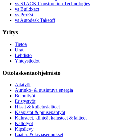
vs STACK Construction Technologies
vs Buildxact
vs ProEst
vs Autodesk Takeoff
Yritys
Tietoa
Urat
Lehdistö
Yhteystiedot
Ottolaskentaohjelmisto
Aitatyöt
Aurinko- & uusiutuva energia
Betonityöt
Eristystyöt
Hissit & kuljetuslaitteet
Kaapistot & puusepäntyöt
Kalusteet, kiinteät kalusteet & laitteet
Kattotyöt
Kipsilevy
Laatta- & kiviasennukset