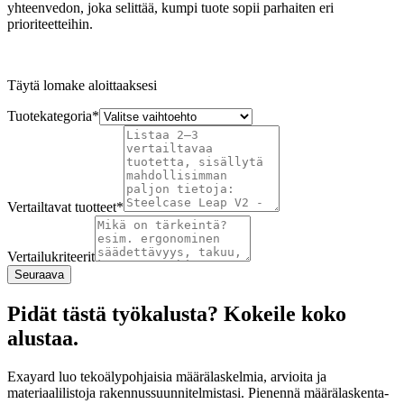
yhteenvedon, joka selittää, kumpi tuote sopii parhaiten eri
prioriteetteihin.
Täytä lomake aloittaaksesi
Tuotekategoria
*
Vertailtavat tuotteet
*
Vertailukriteerit
Seuraava
Pidät tästä työkalusta? Kokeile koko
alustaa.
Exayard luo tekoälypohjaisia määrälaskelmia, arvioita ja
materiaalilistoja rakennussuunnitelmistasi. Pienennä määrälaskenta-