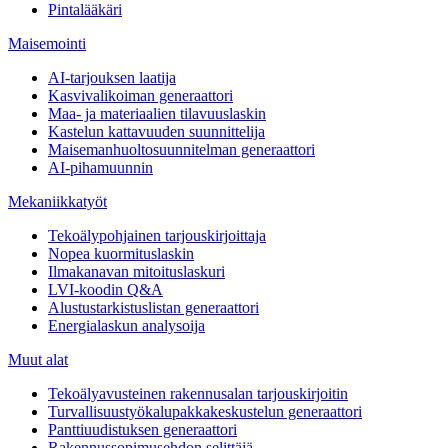
Pintalääkäri
Maisemointi
AI-tarjouksen laatija
Kasvivalikoiman generaattori
Maa- ja materiaalien tilavuuslaskin
Kastelun kattavuuden suunnittelija
Maisemanhuoltosuunnitelman generaattori
AI-pihamuunnin
Mekaniikkatyöt
Tekoälypohjainen tarjouskirjoittaja
Nopea kuormituslaskin
Ilmakanavan mitoituslaskuri
LVI-koodin Q&A
Alustustarkistuslistan generaattori
Energialaskun analysoija
Muut alat
Tekoälyavusteinen rakennusalan tarjouskirjoitin
Turvallisuustyökalupakkakeskustelun generaattori
Panttiuudistuksen generaattori
Rakennussopimusehdon selittäjä