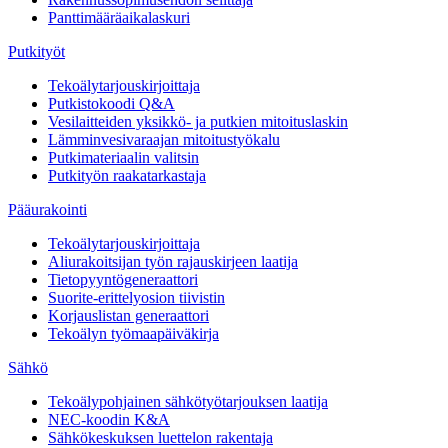
Panttimääräaikalaskuri
Putkityöt
Tekoälytarjouskirjoittaja
Putkistokoodi Q&A
Vesilaitteiden yksikkö- ja putkien mitoituslaskin
Lämminvesivaraajan mitoitustyökalu
Putkimateriaalin valitsin
Putkityön raakatarkastaja
Pääurakointi
Tekoälytarjouskirjoittaja
Aliurakoitsijan työn rajauskirjeen laatija
Tietopyyntögeneraattori
Suorite-erittelyosion tiivistin
Korjauslistan generaattori
Tekoälyn työmaapäiväkirja
Sähkö
Tekoälypohjainen sähkötyötarjouksen laatija
NEC-koodin K&A
Sähkökeskuksen luettelon rakentaja