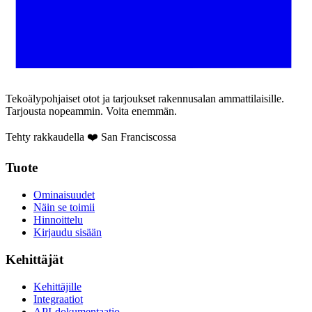
Tekoälypohjaiset otot ja tarjoukset rakennusalan ammattilaisille.
Tarjousta nopeammin. Voita enemmän.
Tehty rakkaudella ❤️ San Franciscossa
Tuote
Ominaisuudet
Näin se toimii
Hinnoittelu
Kirjaudu sisään
Kehittäjät
Kehittäjille
Integraatiot
API-dokumentaatio