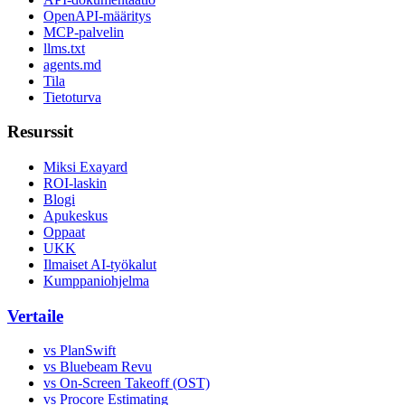
OpenAPI-määritys
MCP-palvelin
llms.txt
agents.md
Tila
Tietoturva
Resurssit
Miksi Exayard
ROI-laskin
Blogi
Apukeskus
Oppaat
UKK
Ilmaiset AI-työkalut
Kumppaniohjelma
Vertaile
vs PlanSwift
vs Bluebeam Revu
vs On-Screen Takeoff (OST)
vs Procore Estimating