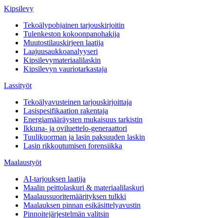
Kipsilevy
Tekoälypohjainen tarjouskirjoitin
Tulenkeston kokoonpanohakija
Muutostilauskirjeen laatija
Laajuusaukkoanalyyseri
Kipsilevymateriaalilaskin
Kipsilevyn vauriotarkastaja
Lassityöt
Tekoälyavusteinen tarjouskirjoittaja
Lasispesifikaation rakentaja
Energiamääräysten mukaisuus tarkistin
Ikkuna- ja oviluettelo-generaattori
Tuulikuorman ja lasin paksuuden laskin
Lasin rikkoutumisen forensiikka
Maalaustyöt
AI-tarjouksen laatija
Maalin peittolaskuri & materiaalilaskuri
Maalaussuoritemäärityksen tulkki
Maalauksen pinnan esikäsittelyavustin
Pinnoitejärjestelmän valitsin