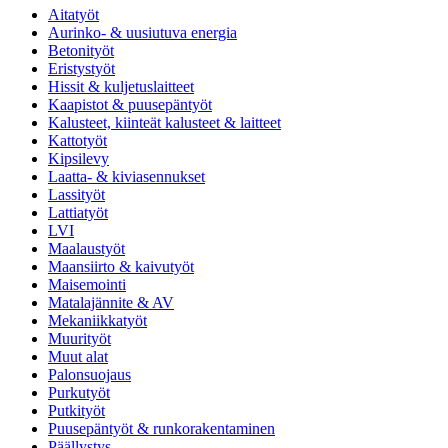
Aitatyöt
Aurinko- & uusiutuva energia
Betonityöt
Eristystyöt
Hissit & kuljetuslaitteet
Kaapistot & puusepäntyöt
Kalusteet, kiinteät kalusteet & laitteet
Kattotyöt
Kipsilevy
Laatta- & kiviasennukset
Lassityöt
Lattiatyöt
LVI
Maalaustyöt
Maansiirto & kaivutyöt
Maisemointi
Matalajännite & AV
Mekaniikkatyöt
Muurityöt
Muut alat
Palonsuojaus
Purkutyöt
Putkityöt
Puusepäntyöt & runkorakentaminen
Päällystys