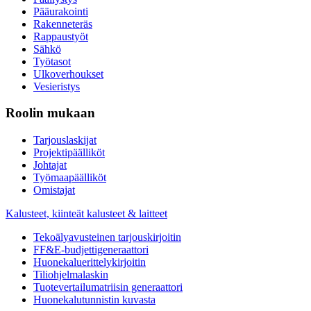
Pääurakointi
Rakenneteräs
Rappaustyöt
Sähkö
Työtasot
Ulkoverhoukset
Vesieristys
Roolin mukaan
Tarjouslaskijat
Projektipäälliköt
Johtajat
Työmaapäälliköt
Omistajat
Kalusteet, kiinteät kalusteet & laitteet
Tekoälyavusteinen tarjouskirjoitin
FF&E-budjettigeneraattori
Huonekaluerittelykirjoitin
Tiliohjelmalaskin
Tuotevertailumatriisin generaattori
Huonekalutunnistin kuvasta