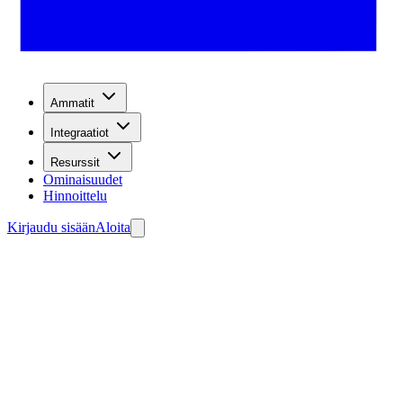
Ammatit
Integraatiot
Resurssit
Ominaisuudet
Hinnoittelu
Kirjaudu sisään
Aloita
dien talteenottoon.
enna agenttisi ilmaiseksi