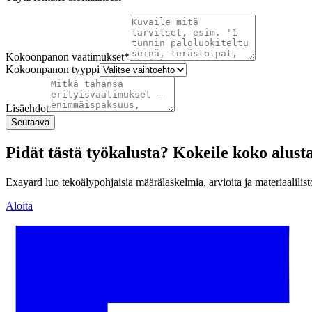
Kokoonpanon vaatimukset
*
Kokoonpanon tyyppi
Lisäehdot
Seuraava
Pidät tästä työkalusta? Kokeile koko alust
Exayard luo tekoälypohjaisia määrälaskelmia, arvioita ja materiaalilis
Aloita