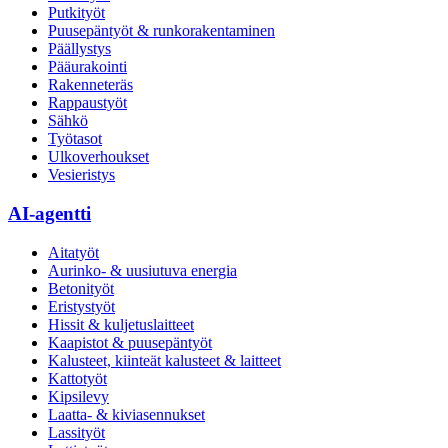
Putkityöt
Puusepäntyöt & runkorakentaminen
Päällystys
Pääurakointi
Rakenneteräs
Rappaustyöt
Sähkö
Työtasot
Ulkoverhoukset
Vesieristys
AI-agentti
Aitatyöt
Aurinko- & uusiutuva energia
Betonityöt
Eristystyöt
Hissit & kuljetuslaitteet
Kaapistot & puusepäntyöt
Kalusteet, kiinteät kalusteet & laitteet
Kattotyöt
Kipsilevy
Laatta- & kiviasennukset
Lassityöt