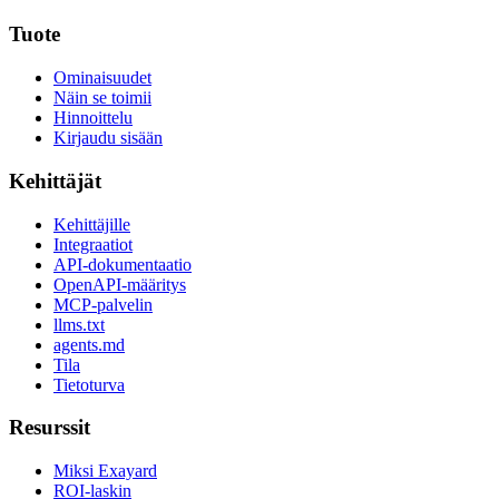
Tuote
Ominaisuudet
Näin se toimii
Hinnoittelu
Kirjaudu sisään
Kehittäjät
Kehittäjille
Integraatiot
API-dokumentaatio
OpenAPI-määritys
MCP-palvelin
llms.txt
agents.md
Tila
Tietoturva
Resurssit
Miksi Exayard
ROI-laskin