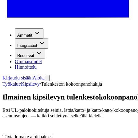
Ammatit
Integraatiot
Resurssit
Ominaisuudet
Hinnoittelu
Kirjaudu sisään
Aloita
Työkalut
/
Kipsilevy
/
Tulenkeston kokoonpanohakija
Ilmainen kipsilevyn tulenkestokokoonpano
Etsi UL-paloluokiteltuja seiniä, lattia/katto- ja katto/katto-kokoon
asennusohjeet — kaikki selitettynä selkeällä kielellä.
Täytä lomake aloittaaksesi