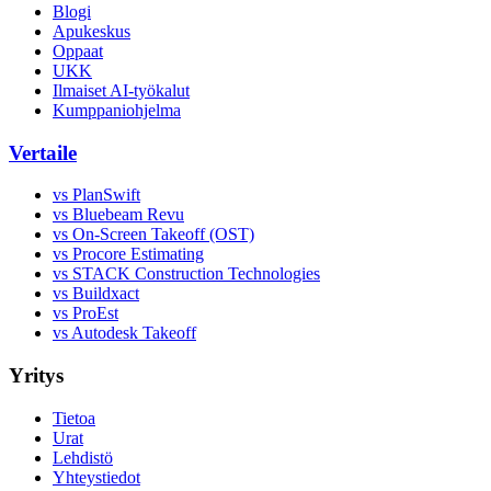
Blogi
Apukeskus
Oppaat
UKK
Ilmaiset AI-työkalut
Kumppaniohjelma
Vertaile
vs PlanSwift
vs Bluebeam Revu
vs On-Screen Takeoff (OST)
vs Procore Estimating
vs STACK Construction Technologies
vs Buildxact
vs ProEst
vs Autodesk Takeoff
Yritys
Tietoa
Urat
Lehdistö
Yhteystiedot