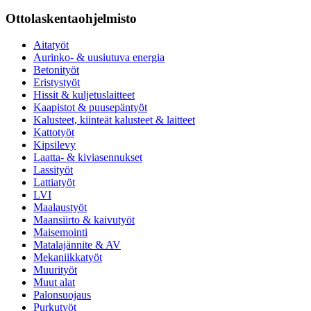
Ottolaskentaohjelmisto
Aitatyöt
Aurinko- & uusiutuva energia
Betonityöt
Eristystyöt
Hissit & kuljetuslaitteet
Kaapistot & puusepäntyöt
Kalusteet, kiinteät kalusteet & laitteet
Kattotyöt
Kipsilevy
Laatta- & kiviasennukset
Lassityöt
Lattiatyöt
LVI
Maalaustyöt
Maansiirto & kaivutyöt
Maisemointi
Matalajännite & AV
Mekaniikkatyöt
Muurityöt
Muut alat
Palonsuojaus
Purkutyöt