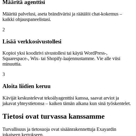
Määritä agenttisi
Määritä palvelusi, aseta brändivärisi ja räätälöi chat-kokemus –
kaikki ohjauspaneelistasi.
2
Lisää verkkosivustollesi
Kopioi yksi koodirivi sivustollesi tai käytä WordPress-,
Squarespace-, Wix- tai Shopify-laajennustamme. Vie alle viisi
minuuttia.
3
Aloita liidien keruu
Kävijät keskustelevat tekoälyagenttisi kanssa, saavat arviot ja
jakavat yhteystietonsa – kaiken tämän aikana kun sinä työskentelet.
Tietosi ovat turvassa kanssamme
Turvallisuus ja tietosuoja ovat sisäänrakennettuja Exayardin
jokaiseen kerrokseen.