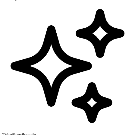
Tekoälyesikatselu