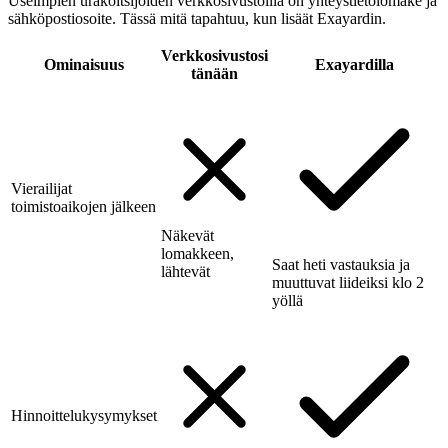
Useimpien urakoitsijoiden verkkosivustoilla on yhteystietolomake ja
sähköpostiosoite. Tässä mitä tapahtuu, kun lisäät Exayardin.
Verkkosivustosi
Ominaisuus
Exayardilla
tänään
Vierailijat
toimistoaikojen jälkeen
Näkevät
lomakkeen,
Saat heti vastauksia ja
lähtevät
muuttuvat liideiksi klo 2
yöllä
Hinnoittelukysymykset