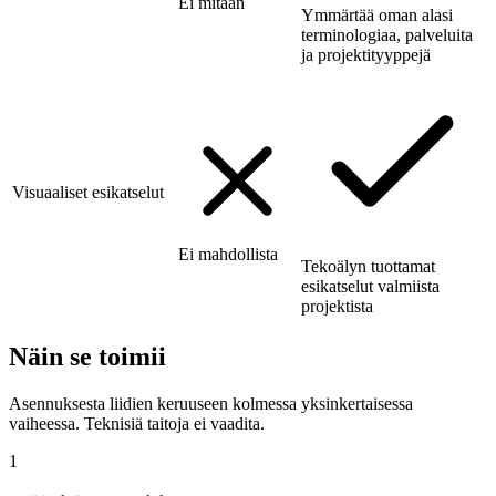
Ei mitään
Ymmärtää oman alasi
terminologiaa, palveluita
ja projektityyppejä
Visuaaliset esikatselut
Ei mahdollista
Tekoälyn tuottamat
esikatselut valmiista
projektista
Näin se toimii
Asennuksesta liidien keruuseen kolmessa yksinkertaisessa
vaiheessa. Teknisiä taitoja ei vaadita.
1