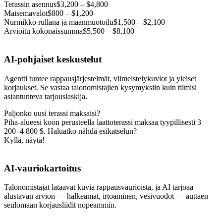
Terassin asennus
$3,200 – $4,800
Maisemavalot
$800 – $1,200
Nurmikko rullana ja maanmuotoilu
$1,500 – $2,100
Arvioitu kokonaissumma
$5,500 – $8,100
AI-pohjaiset keskustelut
Agentti tuntee rappausjärjestelmät, viimeistelykuviot ja yleiset
korjaukset. Se vastaa talonomistajien kysymyksiin kuin tiimisi
asiantunteva tarjouslaskija.
Paljonko uusi terassi maksaisi?
Piha-alueesi koon perusteella laattoterassi maksaa tyypillisesti 3
200–4 800 $. Haluatko nähdä esikatselun?
Kyllä, näytä!
AI-vauriokartoitus
Talonomistajat lataavat kuvia rappausvaurioista, ja AI tarjoaa
alustavan arvion — halkeamat, irtoaminen, vesivuodot — auttaen
seulomaan korjausliidit nopeammin.