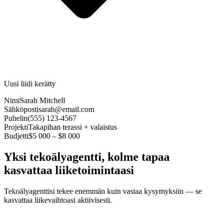
Uusi liidi kerätty
Nimi
Sarah Mitchell
Sähköposti
sarah@email.com
Puhelin
(555) 123-4567
Projekti
Takapihan terassi + valaistus
Budjetti
$5 000 – $8 000
Yksi tekoälyagentti, kolme tapaa
kasvattaa liiketoimintaasi
Tekoälyagenttisi tekee enemmän kuin vastaa kysymyksiin — se
kasvattaa liikevaihtoasi aktiivisesti.