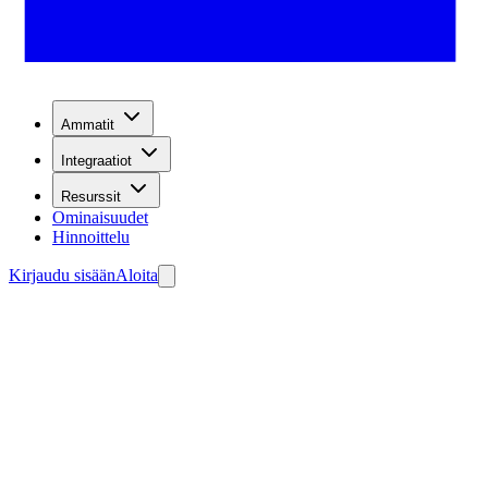
Ammatit
Integraatiot
Resurssit
Ominaisuudet
Hinnoittelu
Kirjaudu sisään
Aloita
dien keräämiseen.
enna agenttisi ilmaiseksi