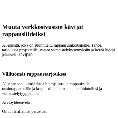
Muuta verkkosivuston kävijät
rappausliideiksi
AI-agentti, joka on suunniteltu rappausurakoitsijoille. Tarjoa
tarjouksia projekteille, vastaa viimeistelykysymyksiin ja kerää liidejä
jokaiselta kävijältä.
Välittömät rappaustarjoukset
AI:si tarjoaa likimääräisiä hintoja uusille rappauksille,
uusinrappauksille ja korjaustöille perustuen neliöhintoihisi ja
viimeistelytyyppeihin.
Arvioyhteenveto
Omiin tariffeihisi perustuen