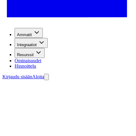
Ammatit
Integraatiot
Resurssit
Ominaisuudet
Hinnoittelu
Kirjaudu sisään
Aloita
dien keruun.
enna agenttisi ilmaiseksi