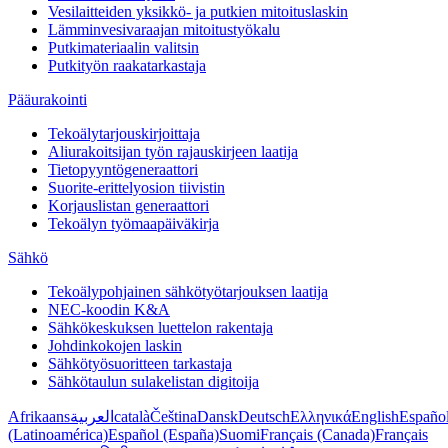
Vesilaitteiden yksikkö- ja putkien mitoituslaskin
Lämminvesivaraajan mitoitustyökalu
Putkimateriaalin valitsin
Putkityön raakatarkastaja
Pääurakointi
Tekoälytarjouskirjoittaja
Aliurakoitsijan työn rajauskirjeen laatija
Tietopyyntögeneraattori
Suorite-erittelyosion tiivistin
Korjauslistan generaattori
Tekoälyn työmaapäiväkirja
Sähkö
Tekoälypohjainen sähkötyötarjouksen laatija
NEC-koodin K&A
Sähkökeskuksen luettelon rakentaja
Johdinkokojen laskin
Sähkötyösuoritteen tarkastaja
Sähkötaulun sulakelistan digitoija
Afrikaans
العربية
català
Čeština
Dansk
Deutsch
Ελληνικά
English
Españo
(Latinoamérica)
Español (España)
Suomi
Français (Canada)
Français