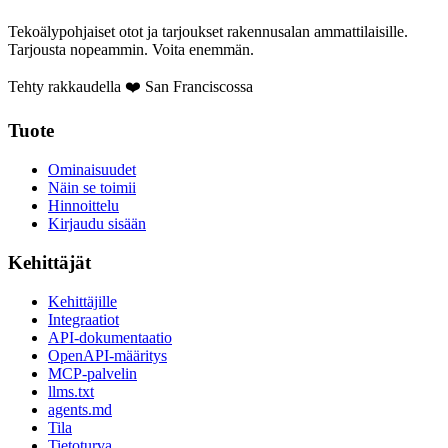
Tekoälypohjaiset otot ja tarjoukset rakennusalan ammattilaisille.
Tarjousta nopeammin. Voita enemmän.
Tehty rakkaudella ❤️ San Franciscossa
Tuote
Ominaisuudet
Näin se toimii
Hinnoittelu
Kirjaudu sisään
Kehittäjät
Kehittäjille
Integraatiot
API-dokumentaatio
OpenAPI-määritys
MCP-palvelin
llms.txt
agents.md
Tila
Tietoturva