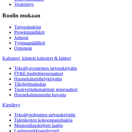
Vesieristys
Roolin mukaan
Tarjouslaskijat
Projektipäälliköt
Johtajat
Työmaapäälliköt
Omistajat
Kalusteet, kiinteät kalusteet & laitteet
Tekoälyavusteinen tarjouskirjoitin
FF&E-budjettigeneraattori
Huonekaluerittelykirjoitin
Tiliohjelmalaskin
Tuotevertailumatriisin generaattori
Huonekalutunnistin kuvasta
Kipsilevy
Tekoälypohjainen tarjouskirjoitin
Tulenkeston kokoonpanohakija
Muutostilauskirjeen laatija
Laajuusaukkoanalyyseri