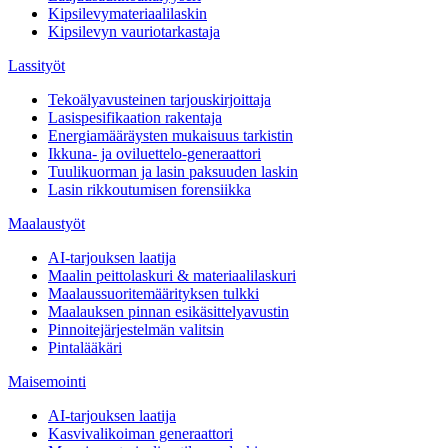
Kipsilevymateriaalilaskin
Kipsilevyn vauriotarkastaja
Lassityöt
Tekoälyavusteinen tarjouskirjoittaja
Lasispesifikaation rakentaja
Energiamääräysten mukaisuus tarkistin
Ikkuna- ja oviluettelo-generaattori
Tuulikuorman ja lasin paksuuden laskin
Lasin rikkoutumisen forensiikka
Maalaustyöt
AI-tarjouksen laatija
Maalin peittolaskuri & materiaalilaskuri
Maalaussuoritemäärityksen tulkki
Maalauksen pinnan esikäsittelyavustin
Pinnoitejärjestelmän valitsin
Pintalääkäri
Maisemointi
AI-tarjouksen laatija
Kasvivalikoiman generaattori