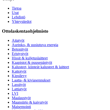
Tietoa
Urat
Lehdistö
Yhteystiedot
Ottolaskentaohjelmisto
Aitatyöt
Aurinko- & uusiutuva energia
Betonityöt
Eristystyöt
Hissit & kuljetuslaitteet
Kaapistot & puusepäntyöt
Kalusteet, kiinteät kalusteet & laitteet
Kattotyöt
Kipsilevy
Laatta- & kiviasennukset
Lassityöt
Lattiatyöt
LVI
Maalaustyöt
Maansiirto & kaivutyöt
Maisemointi