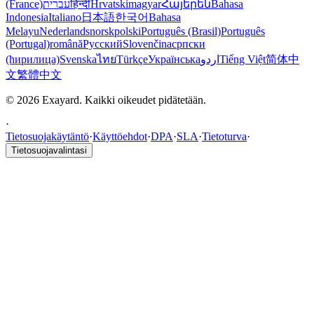
(France)
עברית
हिन्दी
Hrvatski
magyar
Հայերեն
Bahasa
Indonesia
Italiano
日本語
한국어
Bahasa
Melayu
Nederlands
norsk
polski
Português (Brasil)
Português
(Portugal)
română
Русский
Slovenčina
српски
(ћирилица)
Svenska
ไทย
Türkçe
Українська
اردو
Tiếng Việt
简体中
文
繁體中文
© 2026 Exayard. Kaikki oikeudet pidätetään.
·
Tietosuojakäytäntö
·
Käyttöehdot
·
DPA
·
SLA
·
Tietoturva
·
Tietosuojavalintasi