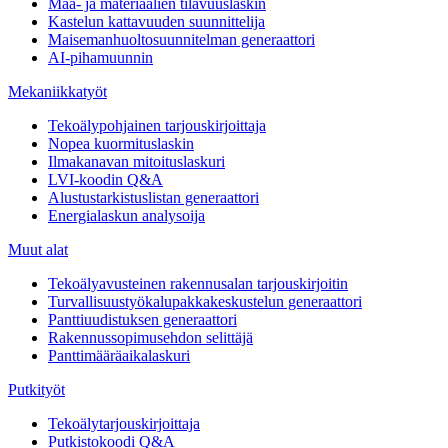
Maa- ja materiaalien tilavuuslaskin
Kastelun kattavuuden suunnittelija
Maisemanhuoltosuunnitelman generaattori
AI-pihamuunnin
Mekaniikkatyöt
Tekoälypohjainen tarjouskirjoittaja
Nopea kuormituslaskin
Ilmakanavan mitoituslaskuri
LVI-koodin Q&A
Alustustarkistuslistan generaattori
Energialaskun analysoija
Muut alat
Tekoälyavusteinen rakennusalan tarjouskirjoitin
Turvallisuustyökalupakkakeskustelun generaattori
Panttiuudistuksen generaattori
Rakennussopimusehdon selittäjä
Panttimääräaikalaskuri
Putkityöt
Tekoälytarjouskirjoittaja
Putkistokoodi Q&A