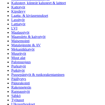
Kalusteet, kiinteät kalusteet & laitteet
Kattotyöt
Kipsilevy
Laatta- & kiviasennukset
Lassityöt
Lattiatyöt
LVI
Maalaustyöt
Maansiirto & kaivutyöt
Maisemointi
Matalajännite & AV
Mekaniikkatyöt
Muurityöt
Muut alat
Palonsuojaus
Purkutyöt
Putkityöt
Puusepäntyöt & runkorakentaminen
Päällystys
Pääurakointi
Rakenneteräs
Rappaustyöt
Sähkö
Työtasot
Ulkoverhoukset