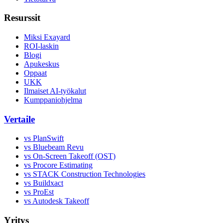
Resurssit
Miksi Exayard
ROI-laskin
Blogi
Apukeskus
Oppaat
UKK
Ilmaiset AI-työkalut
Kumppaniohjelma
Vertaile
vs PlanSwift
vs Bluebeam Revu
vs On-Screen Takeoff (OST)
vs Procore Estimating
vs STACK Construction Technologies
vs Buildxact
vs ProEst
vs Autodesk Takeoff
Yritys