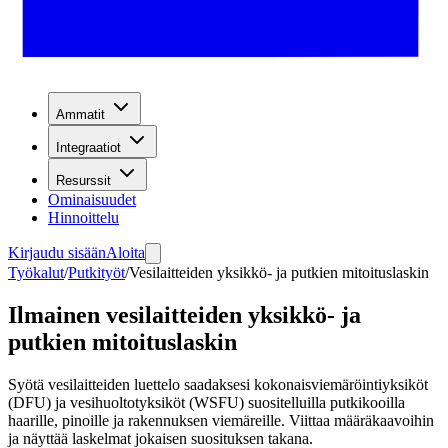
Ammatit
Integraatiot
Resurssit
Ominaisuudet
Hinnoittelu
Kirjaudu sisään
Aloita
Työkalut
/
Putkityöt
/
Vesilaitteiden yksikkö- ja putkien mitoituslaskin
Ilmainen vesilaitteiden yksikkö- ja
putkien mitoituslaskin
Syötä vesilaitteiden luettelo saadaksesi kokonaisviemäröintiyksiköt
(DFU) ja vesihuoltotyksiköt (WSFU) suositelluilla putkikooilla
haarille, pinoille ja rakennuksen viemäreille. Viittaa määräkaavoihin
ja näyttää laskelmat jokaisen suosituksen takana.