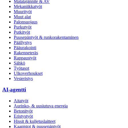
Matalajännite & AV
Mekaniikkatyöt
Muurityöt
Muut alat
Palonsuojaus
Purkutyöt
Putkityöt
Puusepäntyöt & runkorakentaminen
Päällystys
Pääurakointi
Rakenneteräs
Rappaustyöt
Sähkö
Työtasot
Ulkoverhoukset
Vesieristys
AI-agentti
Aitatyöt
Aurinko- & uusiutuva energia
Betonityöt
Eristystyöt
Hissit & kuljetuslaitteet
Kaapistot & puusepäntyöt