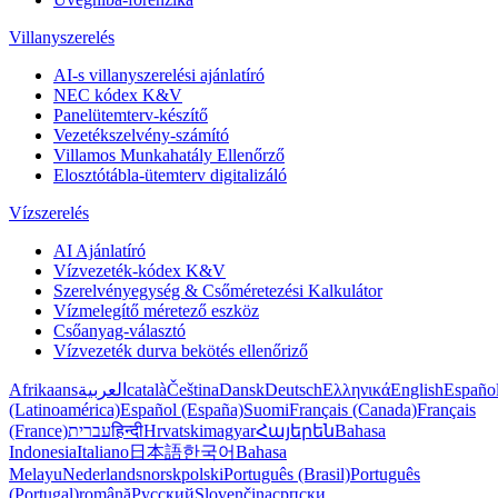
Villanyszerelés
AI-s villanyszerelési ajánlatíró
NEC kódex K&V
Panelütemterv-készítő
Vezetékszelvény-számító
Villamos Munkahatály Ellenőrző
Elosztótábla-ütemterv digitalizáló
Vízszerelés
AI Ajánlatíró
Vízvezeték-kódex K&V
Szerelvényegység & Csőméretezési Kalkulátor
Vízmelegítő méretező eszköz
Csőanyag-választó
Vízvezeték durva bekötés ellenőriző
Afrikaans
العربية
català
Čeština
Dansk
Deutsch
Ελληνικά
English
Españo
(Latinoamérica)
Español (España)
Suomi
Français (Canada)
Français
(France)
עברית
हिन्दी
Hrvatski
magyar
Հայերեն
Bahasa
Indonesia
Italiano
日本語
한국어
Bahasa
Melayu
Nederlands
norsk
polski
Português (Brasil)
Português
(Portugal)
română
Русский
Slovenčina
српски