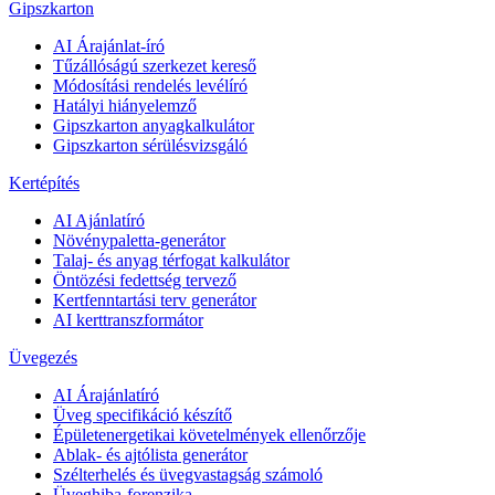
Gipszkarton
AI Árajánlat-író
Tűzállóságú szerkezet kereső
Módosítási rendelés levélíró
Hatályi hiányelemző
Gipszkarton anyagkalkulátor
Gipszkarton sérülésvizsgáló
Kertépítés
AI Ajánlatíró
Növénypaletta-generátor
Talaj- és anyag térfogat kalkulátor
Öntözési fedettség tervező
Kertfenntartási terv generátor
AI kerttranszformátor
Üvegezés
AI Árajánlatíró
Üveg specifikáció készítő
Épületenergetikai követelmények ellenőrzője
Ablak- és ajtólista generátor
Szélterhelés és üvegvastagság számoló
Üveghiba-forenzika