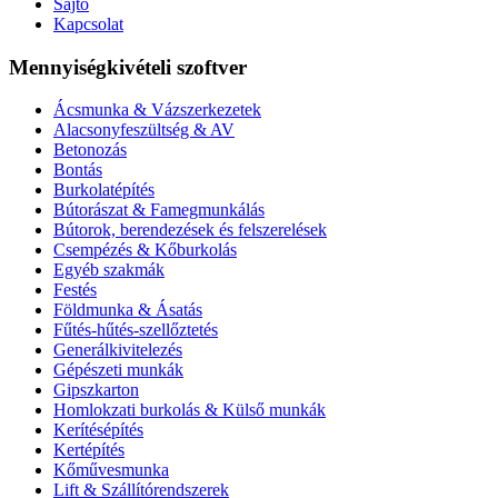
Sajtó
Kapcsolat
Mennyiségkivételi szoftver
Ácsmunka & Vázszerkezetek
Alacsonyfeszültség & AV
Betonozás
Bontás
Burkolatépítés
Bútorászat & Famegmunkálás
Bútorok, berendezések és felszerelések
Csempézés & Kőburkolás
Egyéb szakmák
Festés
Földmunka & Ásatás
Fűtés-hűtés-szellőztetés
Generálkivitelezés
Gépészeti munkák
Gipszkarton
Homlokzati burkolás & Külső munkák
Kerítésépítés
Kertépítés
Kőművesmunka
Lift & Szállítórendszerek