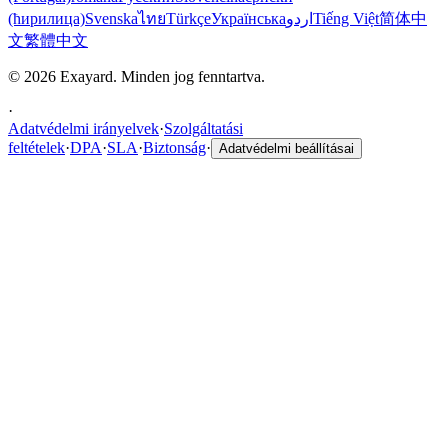
(ћирилица)
Svenska
ไทย
Türkçe
Українська
اردو
Tiếng Việt
简体中
文
繁體中文
© 2026 Exayard. Minden jog fenntartva.
·
Adatvédelmi irányelvek
·
Szolgáltatási
feltételek
·
DPA
·
SLA
·
Biztonság
·
Adatvédelmi beállításai