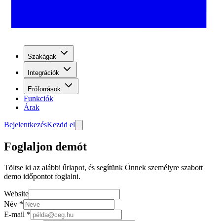
Szakágak
Integrációk
Erőforrások
Funkciók
Árak
Bejelentkezés
Kezdd el
Foglaljon demót
Töltse ki az alábbi űrlapot, és segítünk Önnek személyre szabott
demo időpontot foglalni.
Website
Név
*
E-mail
*