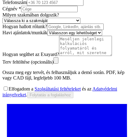
Telefonszám
Cégnév
*
Milyen szakmában dolgozik?
Hogyan hallott rólunk?
Havi ajánlatok/munkák
Hogyan segíthet az Exayard?
Terv feltöltése (opcionális)
Ossza meg egy tervét, és felhasználjuk a demó során. PDF, kép
vagy CAD fájl, legfeljebb 100 MB.
Elfogadom a
Szolgáltatási feltételeket
és az
Adatvédelmi
irányelveket
.
Folytatás a foglaláshoz