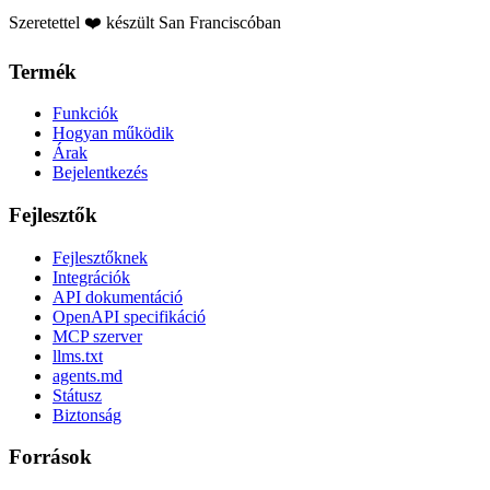
Szeretettel ❤️ készült San Franciscóban
Termék
Funkciók
Hogyan működik
Árak
Bejelentkezés
Fejlesztők
Fejlesztőknek
Integrációk
API dokumentáció
OpenAPI specifikáció
MCP szerver
llms.txt
agents.md
Státusz
Biztonság
Források