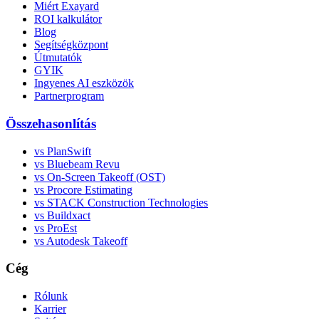
Miért Exayard
ROI kalkulátor
Blog
Segítségközpont
Útmutatók
GYIK
Ingyenes AI eszközök
Partnerprogram
Összehasonlítás
vs PlanSwift
vs Bluebeam Revu
vs On-Screen Takeoff (OST)
vs Procore Estimating
vs STACK Construction Technologies
vs Buildxact
vs ProEst
vs Autodesk Takeoff
Cég
Rólunk
Karrier