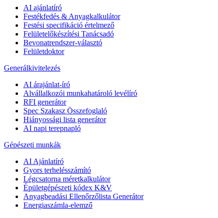
AI ajánlatíró
Festékfedés & Anyagkalkulátor
Festési specifikáció értelmező
Felületelőkészítési Tanácsadó
Bevonatrendszer-választó
Felületdoktor
Generálkivitelezés
AI árajánlat-író
Alvállalkozói munkahatároló levélíró
RFI generátor
Spec Szakasz Összefoglaló
Hiányossági lista generátor
AI napi terepnapló
Gépészeti munkák
AI Ajánlatíró
Gyors terhelésszámító
Légcsatorna méretkalkulátor
Épületgépészeti kódex K&V
Anyagbeadási Ellenőrzőlista Generátor
Energiaszámla-elemző