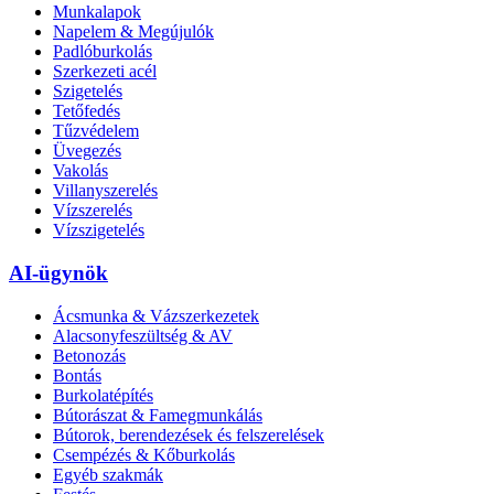
Munkalapok
Napelem & Megújulók
Padlóburkolás
Szerkezeti acél
Szigetelés
Tetőfedés
Tűzvédelem
Üvegezés
Vakolás
Villanyszerelés
Vízszerelés
Vízszigetelés
AI-ügynök
Ácsmunka & Vázszerkezetek
Alacsonyfeszültség & AV
Betonozás
Bontás
Burkolatépítés
Bútorászat & Famegmunkálás
Bútorok, berendezések és felszerelések
Csempézés & Kőburkolás
Egyéb szakmák