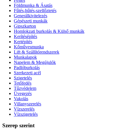
Festés
Földmunka & Ásatás
Fűtés-hűtés-szellőztetés
Generálkivitelezés
Gépészeti munkák
Gipszkarton
Homlokzati burkolás & Külső munkák
Kerítésépítés
Kertépítés
Kőművesmunka
Lift & Szállítórendszerek
Munkalapok
Napelem & Megújulók
Padlóburkolás
Szerkezeti acél
Szigetelés
Tetőfedés
Tűzvédelem
Üvegezés
Vakolás
Villanyszerelés
Vízszerelés
Vízszigetelés
Szerep szerint