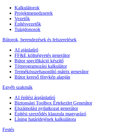
Kalkulátorok
Projektmenedzserek
Vezetők
Építésvezetők
Tulajdonosok
Bútorok, berendezések és felszerelések
AI ajánlatíró
FF&E költségvetés generátor
Bútor specifikáció készítő
Térprogramozási kalkulátor
Termékösszehasonlító mátrix generátor
Bútor kereső fénykép alapján
Egyéb szakmák
AI építési árajánlatíró
Biztonsági Toolbox Értekezlet Generátor
Elszámolási nyilatkozat generátor
Építési szerződés klauzula magyarázó
Líning határidejének kalkulátora
Festés