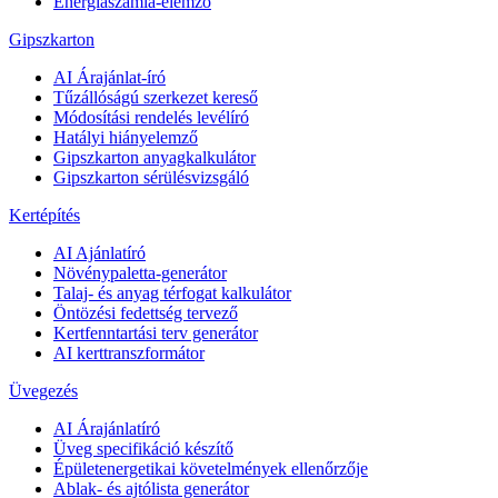
Energiaszámla-elemző
Gipszkarton
AI Árajánlat-író
Tűzállóságú szerkezet kereső
Módosítási rendelés levélíró
Hatályi hiányelemző
Gipszkarton anyagkalkulátor
Gipszkarton sérülésvizsgáló
Kertépítés
AI Ajánlatíró
Növénypaletta-generátor
Talaj- és anyag térfogat kalkulátor
Öntözési fedettség tervező
Kertfenntartási terv generátor
AI kerttranszformátor
Üvegezés
AI Árajánlatíró
Üveg specifikáció készítő
Épületenergetikai követelmények ellenőrzője
Ablak- és ajtólista generátor