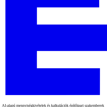
AI-alapú mennyiségkivételek és kalkulációk építőipari szakemberek