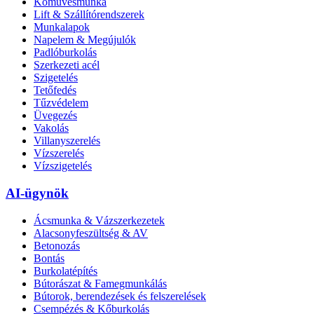
Kőművesmunka
Lift & Szállítórendszerek
Munkalapok
Napelem & Megújulók
Padlóburkolás
Szerkezeti acél
Szigetelés
Tetőfedés
Tűzvédelem
Üvegezés
Vakolás
Villanyszerelés
Vízszerelés
Vízszigetelés
AI-ügynök
Ácsmunka & Vázszerkezetek
Alacsonyfeszültség & AV
Betonozás
Bontás
Burkolatépítés
Bútorászat & Famegmunkálás
Bútorok, berendezések és felszerelések
Csempézés & Kőburkolás