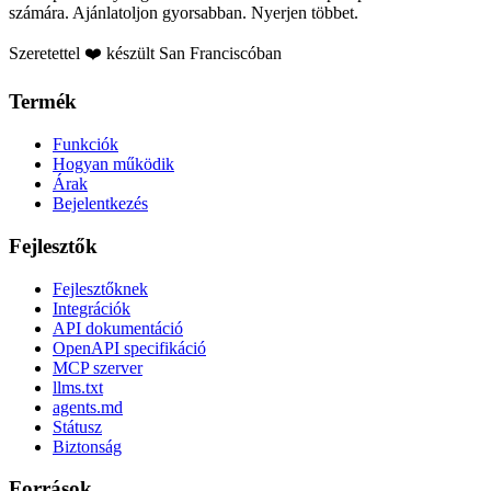
számára. Ajánlatoljon gyorsabban. Nyerjen többet.
Szeretettel ❤️ készült San Franciscóban
Termék
Funkciók
Hogyan működik
Árak
Bejelentkezés
Fejlesztők
Fejlesztőknek
Integrációk
API dokumentáció
OpenAPI specifikáció
MCP szerver
llms.txt
agents.md
Státusz
Biztonság
Források