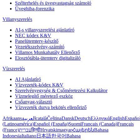
Szélterhelés és üvegvastagság számoló
Üveghiba-forenzika
Villanyszerelés
AI-s villanyszerelési ajánlatíró
NEC kódex K&V
Panelütemterv-készítő
Vezetékszelvény-számító
Villamos Munkahatály Ellenőrző
Elosztótábla-ütemterv digitalizáló
Vízszerelés
AI Ajánlatíró
Vízvezeték-kódex K&V
Szerelvényegység & Csőméretezési Kalkulátor
Vízmelegítő méretező eszköz
Csőanyag-választó
Vízvezeték durva bekötés ellenőriző
Afrikaans
العربية
català
Čeština
Dansk
Deutsch
Ελληνικά
English
Españo
(Latinoamérica)
Español (España)
Suomi
Français (Canada)
Français
(France)
עברית
हिन्दी
Hrvatski
magyar
Հայերեն
Bahasa
Indonesia
Italiano
日本語
한국어
Bahasa