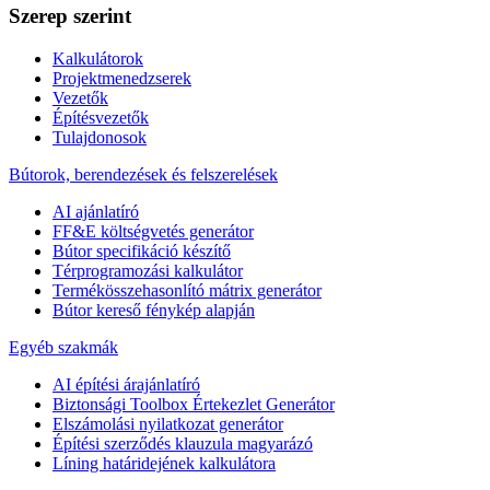
Szerep szerint
Kalkulátorok
Projektmenedzserek
Vezetők
Építésvezetők
Tulajdonosok
Bútorok, berendezések és felszerelések
AI ajánlatíró
FF&E költségvetés generátor
Bútor specifikáció készítő
Térprogramozási kalkulátor
Termékösszehasonlító mátrix generátor
Bútor kereső fénykép alapján
Egyéb szakmák
AI építési árajánlatíró
Biztonsági Toolbox Értekezlet Generátor
Elszámolási nyilatkozat generátor
Építési szerződés klauzula magyarázó
Líning határidejének kalkulátora