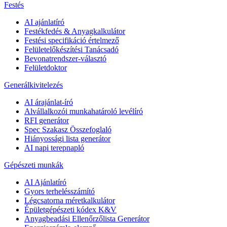
Festés
AI ajánlatíró
Festékfedés & Anyagkalkulátor
Festési specifikáció értelmező
Felületelőkészítési Tanácsadó
Bevonatrendszer-választó
Felületdoktor
Generálkivitelezés
AI árajánlat-író
Alvállalkozói munkahatároló levélíró
RFI generátor
Spec Szakasz Összefoglaló
Hiányossági lista generátor
AI napi terepnapló
Gépészeti munkák
AI Ajánlatíró
Gyors terhelésszámító
Légcsatorna méretkalkulátor
Épületgépészeti kódex K&V
Anyagbeadási Ellenőrzőlista Generátor