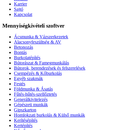
Karrier
Sajtó
Kapcsolat
Mennyiségkivételi szoftver
Ácsmunka & Vázszerkezetek
Alacsonyfeszültség & AV
Betonozás
Bontás
Burkolatépítés
Bútorászat & Famegmunkálás
Bútorok, berendezések és felszerelések
Csempézés & Kőburkolás
Egyéb szakmák
Festés
Földmunka & Ásatás
Fűtés-hűtés-szellőztetés
Generálkivitelezés
Gépészeti munkák
Gipszkarton
Homlokzati burkolás & Külső munkák
Kerítésépítés
Kertépítés