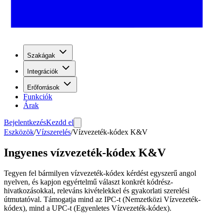
Szakágak
Integrációk
Erőforrások
Funkciók
Árak
Bejelentkezés
Kezdd el
Eszközök
/
Vízszerelés
/
Vízvezeték-kódex K&V
Ingyenes vízvezeték-kódex K&V
Tegyen fel bármilyen vízvezeték-kódex kérdést egyszerű angol
nyelven, és kapjon egyértelmű választ konkrét kódrész-
hivatkozásokkal, releváns kivételekkel és gyakorlati szerelési
útmutatóval. Támogatja mind az IPC-t (Nemzetközi Vízvezeték-
kódex), mind a UPC-t (Egyenletes Vízvezeték-kódex).