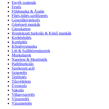
Egyéb szakmák
Festés
Földmunka & Ásatás
Fűtés-hűtés-szellőztetés
Generálkivitelezés
Gépészeti munkák
Gipszkarton
Homlokzati burkolás & Külső munkák
Kerítésépítés
Kertépítés
Kőművesmunka
Lift & Szállítórendszerek
Munkalapok
Napelem & Megújulók
Padlóburkolás
Szerkezeti acél
Szigetelés
Tetőfedés
Tűzvédelem
Üvegezés
Vakolás
Villanyszerelés
Vízszerelés
Vízszigetelés