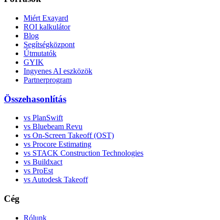
Miért Exayard
ROI kalkulátor
Blog
Segítségközpont
Útmutatók
GYIK
Ingyenes AI eszközök
Partnerprogram
Összehasonlítás
vs PlanSwift
vs Bluebeam Revu
vs On-Screen Takeoff (OST)
vs Procore Estimating
vs STACK Construction Technologies
vs Buildxact
vs ProEst
vs Autodesk Takeoff
Cég
Rólunk