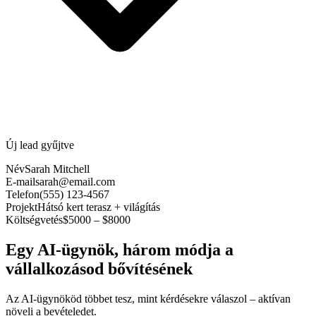
Új lead gyűjtve
Név
Sarah Mitchell
E-mail
sarah@email.com
Telefon
(555) 123-4567
Projekt
Hátsó kert terasz + világítás
Költségvetés
$5000 – $8000
Egy AI-ügynök, három módja a
vállalkozásod bővítésének
Az AI-ügynököd többet tesz, mint kérdésekre válaszol – aktívan
növeli a bevételedet.