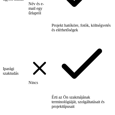
Név és e-
mail egy
űrlapról
Projekt hatóköre, fotók, költségvetés
és elérhetőségek
Iparági
szaktudás
Nincs
Érti az Ön szakmájának
terminológiáját, szolgáltatásait és
projekttípusait