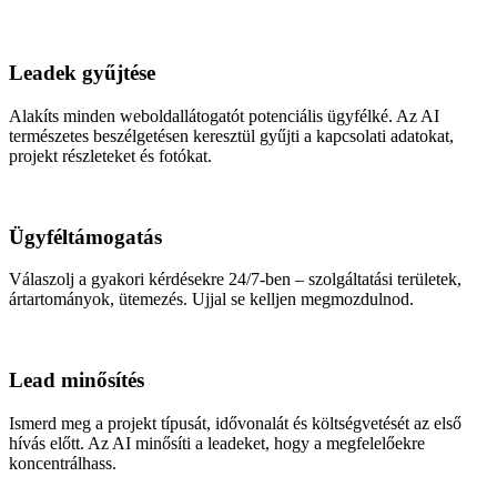
Leadek gyűjtése
Alakíts minden weboldallátogatót potenciális ügyfélké. Az AI
természetes beszélgetésen keresztül gyűjti a kapcsolati adatokat,
projekt részleteket és fotókat.
Ügyféltámogatás
Válaszolj a gyakori kérdésekre 24/7-ben – szolgáltatási területek,
ártartományok, ütemezés. Ujjal se kelljen megmozdulnod.
Lead minősítés
Ismerd meg a projekt típusát, idővonalát és költségvetését az első
hívás előtt. Az AI minősíti a leadeket, hogy a megfelelőekre
koncentrálhass.