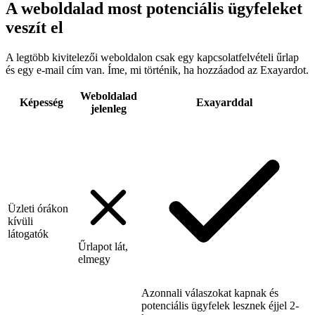
A weboldalad most potenciális ügyfeleket
veszít el
A legtöbb kivitelezői weboldalon csak egy kapcsolatfelvételi űrlap
és egy e-mail cím van. Íme, mi történik, ha hozzáadod az Exayardot.
Weboldalad
Képesség
Exayarddal
jelenleg
Üzleti órákon
kívüli
látogatók
Űrlapot lát,
elmegy
Azonnali válaszokat kapnak és
potenciális ügyfelek lesznek éjjel 2-