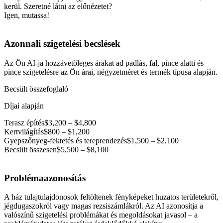
kerül. Szeretné látni az előnézetet?
Igen, mutassa!
Azonnali szigetelési becslések
Az Ön AI-ja hozzávetőleges árakat ad padlás, fal, pince alatti és
pince szigetelésre az Ön árai, négyzetméret és termék típusa alapján.
Becsült összefoglaló
Díjai alapján
Terasz építés
$3,200 – $4,800
Kertvilágítás
$800 – $1,200
Gyepszőnyeg-fektetés és tereprendezés
$1,500 – $2,100
Becsült összesen
$5,500 – $8,100
Problémaazonosítás
A ház tulajtulajdonosok feltöltenek fényképeket huzatos területekről,
jégdugaszokról vagy magas rezsiszámlákról. Az AI azonosítja a
valószínű szigetelési problémákat és megoldásokat javasol – a