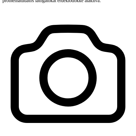
problémátudatos látogatókat érdeklődőkké alakítva.