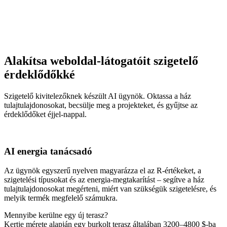
Alakítsa weboldal-látogatóit szigetelő
érdeklődőkké
Szigetelő kivitelezőknek készült AI ügynök. Oktassa a ház
tulajtulajdonosokat, becsülje meg a projekteket, és gyűjtse az
érdeklődőket éjjel-nappal.
AI energia tanácsadó
Az ügynök egyszerű nyelven magyarázza el az R-értékeket, a
szigetelési típusokat és az energia-megtakarítást – segítve a ház
tulajtulajdonosokat megérteni, miért van szükségük szigetelésre, és
melyik termék megfelelő számukra.
Mennyibe kerülne egy új terasz?
Kertje mérete alapján egy burkolt terasz általában 3200–4800 $-ba