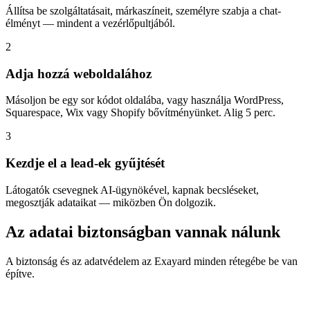
Állítsa be szolgáltatásait, márkaszíneit, személyre szabja a chat-
élményt — mindent a vezérlőpultjából.
2
Adja hozzá weboldalához
Másoljon be egy sor kódot oldalába, vagy használja WordPress,
Squarespace, Wix vagy Shopify bővítményünket. Alig 5 perc.
3
Kezdje el a lead-ek gyűjtését
Látogatók csevegnek AI-ügynökével, kapnak becsléseket,
megosztják adataikat — miközben Ön dolgozik.
Az adatai biztonságban vannak nálunk
A biztonság és az adatvédelem az Exayard minden rétegébe be van
építve.