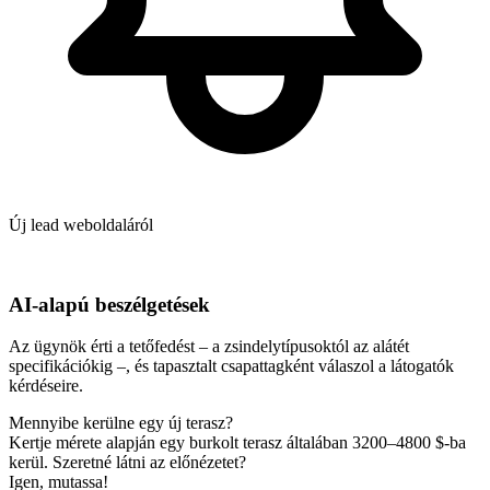
Új lead weboldaláról
AI-alapú beszélgetések
Az ügynök érti a tetőfedést – a zsindelytípusoktól az alátét
specifikációkig –, és tapasztalt csapattagként válaszol a látogatók
kérdéseire.
Mennyibe kerülne egy új terasz?
Kertje mérete alapján egy burkolt terasz általában 3200–4800 $-ba
kerül. Szeretné látni az előnézetet?
Igen, mutassa!