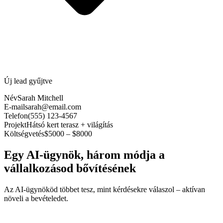
Új lead gyűjtve
Név
Sarah Mitchell
E-mail
sarah@email.com
Telefon
(555) 123-4567
Projekt
Hátsó kert terasz + világítás
Költségvetés
$5000 – $8000
Egy AI-ügynök, három módja a
vállalkozásod bővítésének
Az AI-ügynököd többet tesz, mint kérdésekre válaszol – aktívan
növeli a bevételedet.