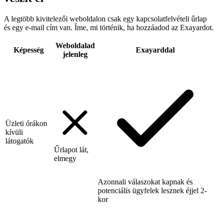
A legtöbb kivitelezői weboldalon csak egy kapcsolatfelvételi űrlap
és egy e-mail cím van. Íme, mi történik, ha hozzáadod az Exayardot.
Weboldalad
Képesség
Exayarddal
jelenleg
Üzleti órákon
kívüli
látogatók
Űrlapot lát,
elmegy
Azonnali válaszokat kapnak és
potenciális ügyfelek lesznek éjjel 2-
kor