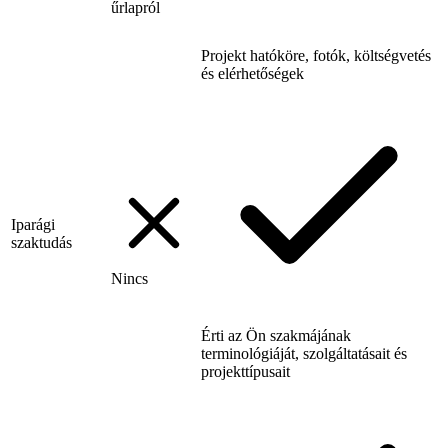
űrlapról
Projekt hatóköre, fotók, költségvetés
és elérhetőségek
Iparági
szaktudás
Nincs
Érti az Ön szakmájának
terminológiáját, szolgáltatásait és
projekttípusait