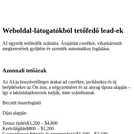
Weboldal-látogatókból tetőfedő lead-ek
AI ügynök tetőfedők számára. Árajánlat cserékre, viharkárosult
megkeresések gyűjtése és szemlék automatikus foglalása.
Azonnali tetőárak
Az AI-ja hozzávetőleges árakat ad cserékre, javításokra és új
beépítésekre az Ön árai, a négyzetméret és az anyag típusa alapján –
így a lakástulajdonosok tudják, mire számítsanak.
Becsült összefoglaló
Díjai alapján
Terasz építés
$3,200 – $4,800
Kertvilágítás
$800 – $1,200
Gyepszőnyeg-fektetés és tereprendezés
$1,500 – $2,100