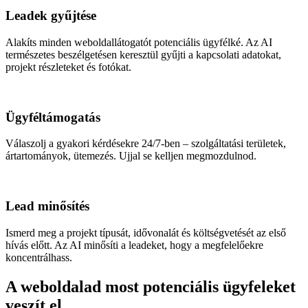
Leadek gyűjtése
Alakíts minden weboldallátogatót potenciális ügyfélké. Az AI
természetes beszélgetésen keresztül gyűjti a kapcsolati adatokat,
projekt részleteket és fotókat.
Ügyféltámogatás
Válaszolj a gyakori kérdésekre 24/7-ben – szolgáltatási területek,
ártartományok, ütemezés. Ujjal se kelljen megmozdulnod.
Lead minősítés
Ismerd meg a projekt típusát, idővonalát és költségvetését az első
hívás előtt. Az AI minősíti a leadeket, hogy a megfelelőekre
koncentrálhass.
A weboldalad most potenciális ügyfeleket
veszít el