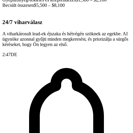
Becsült összesen
$5,500 – $8,100
24/7 viharválasz
A viharkárosult lead-ek éjszaka és hétvégén szöknek az egekbe. AI
ügynöke azonnal gyűjti minden megkeresést, és priorizálja a sürgős
kéréseket, hogy Ön legyen az első.
2:47
DE